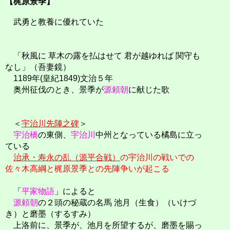
【梶原景季】
武勇と教養に優れていた
「秋風に 草木の露を払はせて 君が越ゆれば 関守も
なし」（吾妻鏡）
1189年(皇紀1849)文治５年
奥州征伐のとき、景季が
源頼朝
に献じた歌
＜
宇治川先陣之碑
＞
宇治橋
の東側、
宇治川
中州となっている橘島に立っ
ている
治承・寿永の乱（源平合戦）
の宇治川の戦いでの
佐々木高綱と梶原景季との先陣争いが起こる
「
平家物語
」によると
源頼朝
の２頭の秘蔵の名馬 池月（生食）（いけづ
き）と磨墨（するすみ）
上洛前に、景季が、池月を所望するが、磨墨を賜っ