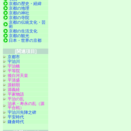
京都の歴史・経緯
京都の地理
京都の神社
京都の寺院
京都の伝統文化・芸
術
京都の生活文化
京都の観光
日本・世界の京都
[関連項目]
京都市
宇治川
宇治橋
平等院
後白河天皇
平清盛
源頼朝
源義経
平家物語
平治の乱
治承・寿永の乱（源
平合戦）
宇治川先陣之碑
平安時代
鎌倉時代