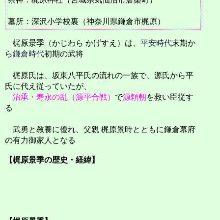
墓所：深沢小学校裏（神奈川県鎌倉市梶原）
梶原景季（かじわら かげすえ）は、
平安時代
末期か
ら
鎌倉時代
初期の武将
梶原氏は、坂東八平氏の流れの一族で、源氏から平
氏に代え従っていたが、
治承・寿永の乱（源平合戦）
で
源頼朝
を救い臣従す
る
武勇と教養に優れ、父親 梶原景時とともに鎌倉幕府
の有力御家人となる
【梶原景季の歴史・経緯】