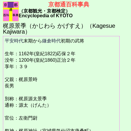
京都通百科事典
（京都観光・京都検定）
Encyclopedia of KYOTO
梶原景季（かじわら かげすえ）（Kagesue
Kajiwara）
平安時代
末期から
鎌倉時代
初期の武将
生年：1162年(皇紀1822)応保２年
没年：1200年(皇紀1860)正治２年
享年：３９
父親：梶原景時
長男
別称：梶原源太景季
通称：源太（げんた）
官位：左衛門尉
祭神：梶原神社（宮城県気仙沼市唐桑町）