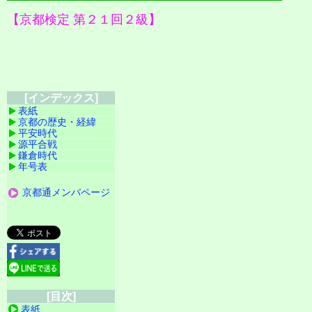
【京都検定 第２１回２級】
[インデックス]
表紙
京都の歴史・経緯
平安時代
源平合戦
鎌倉時代
年号表
京都通メンバページ
[目次]
表紙