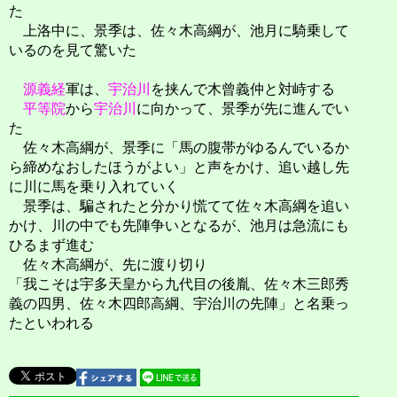
た
上洛中に、景季は、佐々木高綱が、池月に騎乗して
いるのを見て驚いた
源義経
軍は、
宇治川
を挟んで木曾義仲と対峙する
平等院
から
宇治川
に向かって、景季が先に進んでい
た
佐々木高綱が、景季に「馬の腹帯がゆるんでいるか
ら締めなおしたほうがよい」と声をかけ、追い越し先
に川に馬を乗り入れていく
景季は、騙されたと分かり慌てて佐々木高綱を追い
かけ、川の中でも先陣争いとなるが、池月は急流にも
ひるまず進む
佐々木高綱が、先に渡り切り
「我こそは宇多天皇から九代目の後胤、佐々木三郎秀
義の四男、佐々木四郎高綱、宇治川の先陣」と名乗っ
たといわれる