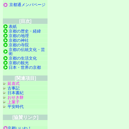
京都通メンバページ
[目次]
表紙
京都の歴史・経緯
京都の地理
京都の神社
京都の寺院
京都の伝統文化・芸
術
京都の生活文化
京都の観光
日本・世界の京都
[関連項目]
延喜式
古事記
日本書紀
おせき餅
上菓子
平安時代
[協賛リンク]
京都いいね！