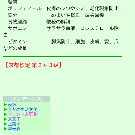
糖質
ポリフェノール 皮膚のシワやシミ、老化現象防止
鉄分 めまいや貧血、疲労回復
食物繊維 便秘の解消
サポニン サラサラ血液、コレステロール除
去
ビタミン 脚気防止、細胞、皮膚、髪、爪
などの成長
【京都検定 第２回３級】
[インデックス]
表紙
京都の生活文化
ブランド京野菜
京菓子
上菓子
年号表