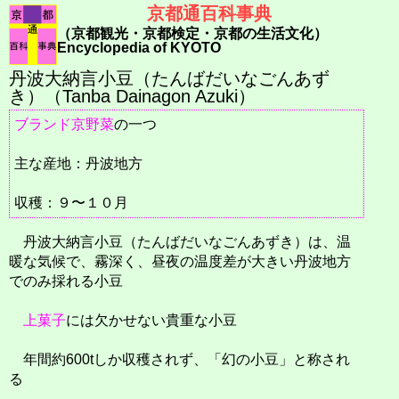
京都通百科事典
（京都観光・京都検定・京都の生活文化）
Encyclopedia of KYOTO
丹波大納言小豆（たんばだいなごんあず
き）（Tanba Dainagon Azuki）
ブランド京野菜
の一つ
主な産地：丹波地方
収穫：９〜１０月
丹波大納言小豆（たんばだいなごんあずき）は、温
暖な気候で、霧深く、昼夜の温度差が大きい丹波地方
でのみ採れる小豆
上菓子
には欠かせない貴重な小豆
年間約600tしか収穫されず、「幻の小豆」と称され
る