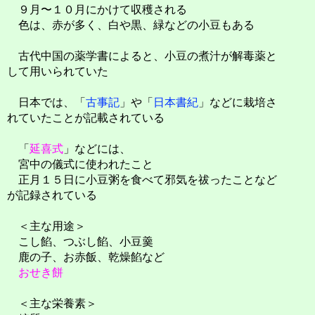
９月〜１０月にかけて収穫される
色は、赤が多く、白や黒、緑などの小豆もある
古代中国の薬学書によると、小豆の煮汁が解毒薬と
して用いられていた
日本では、「
古事記
」や「
日本書紀
」などに栽培さ
れていたことが記載されている
「
延喜式
」などには、
宮中の儀式に使われたこと
正月１５日に小豆粥を食べて邪気を祓ったことなど
が記録されている
＜主な用途＞
こし餡、つぶし餡、小豆羹
鹿の子、お赤飯、乾燥餡など
おせき餅
＜主な栄養素＞