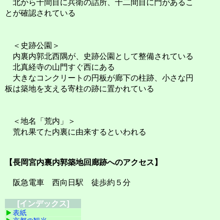
北から十間目に兵衛の詰所、十二間目に門があるこ
とが確認されている
＜史跡公園＞
内裏内郭北西隅が、史跡公園として整備されている
北真経寺の山門すぐ西にある
大きなコンクリートの円板が廊下の柱跡、小さな円
板は築地を支える寄柱の跡に置かれている
＜地名「荒内」＞
荒れ果てた内裏に由来するといわれる
【長岡宮内裏内郭築地回廊跡へのアクセス】
阪急電車 西向日駅 徒歩約５分
[インデックス]
表紙