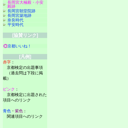
長岡宮大極殿・小安
殿跡
長岡宮朝堂院跡
長岡宮築地跡
奈良時代
平安時代
[協賛リンク]
京都いいね！
[凡例]
赤字
：
京都検定の出題事項
（過去問は下段に掲
載）
ピンク
：
京都検定に出題された
項目へのリンク
青色
・
紫色
：
関連項目へのリンク