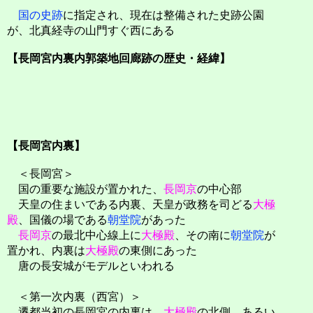
国の史跡
に指定され、現在は整備された史跡公園
が、北真経寺の山門すぐ西にある
【長岡宮内裏内郭築地回廊跡の歴史・経緯】
【長岡宮内裏】
＜長岡宮＞
国の重要な施設が置かれた、
長岡京
の中心部
天皇の住まいである内裏、天皇が政務を司どる
大極
殿
、国儀の場である
朝堂院
があった
長岡京
の最北中心線上に
大極殿
、その南に
朝堂院
が
置かれ、内裏は
大極殿
の東側にあった
唐の長安城がモデルといわれる
＜第一次内裏（西宮）＞
遷都当初の長岡宮の内裏は、
大極殿
の北側、あるい