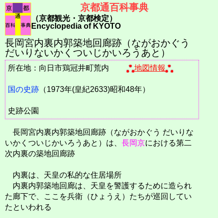
京都通百科事典
（京都観光・京都検定）
Encyclopedia of KYOTO
長岡宮内裏内郭築地回廊跡（ながおかぐう
だいりないかくついじかいろうあと）
所在地：向日市鶏冠井町荒内
地図情報
国の史跡
（1973年(皇紀2633)昭和48年）
史跡公園
長岡宮内裏内郭築地回廊跡（ながおかぐう だいりな
いかくついじかいろうあと）は、
長岡京
における第二
次内裏の築地回廊跡
内裏は、天皇の私的な住居場所
内裏内郭築地回廊は、天皇を警護するために造られ
た廊下で、ここを兵衛（ひょうえ）たちが巡回してい
たといわれる