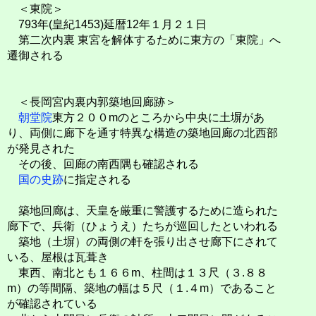
＜東院＞
793年(皇紀1453)延暦12年１月２１日
第二次内裏 東宮を解体するために東方の「東院」へ
遷御される
＜長岡宮内裏内郭築地回廊跡＞
朝堂院
東方２００mのところから中央に土塀があ
り、両側に廊下を通す特異な構造の築地回廊の北西部
が発見された
その後、回廊の南西隅も確認される
国の史跡
に指定される
築地回廊は、天皇を厳重に警護するために造られた
廊下で、兵衛（ひょうえ）たちが巡回したといわれる
築地（土塀）の両側の軒を張り出させ廊下にされて
いる、屋根は瓦葺き
東西、南北とも１６６m、柱間は１３尺（３.８８
m）の等間隔、築地の幅は５尺（１.４m）であること
が確認されている