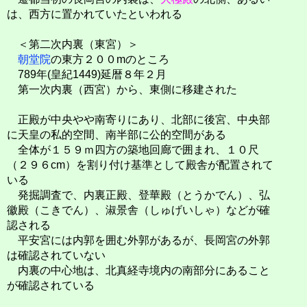
は、西方に置かれていたといわれる
＜第二次内裏（東宮）＞
朝堂院
の東方２００mのところ
789年(皇紀1449)延暦８年２月
第一次内裏（西宮）から、東側に移建された
正殿が中央やや南寄りにあり、北部に後宮、中央部
に天皇の私的空間、南半部に公的空間がある
全体が１５９ｍ四方の築地回廊で囲まれ、１０尺
（２９６cm）を割り付け基準として殿舎が配置されて
いる
発掘調査で、内裏正殿、登華殿（とうかでん）、弘
徽殿（こきでん）、淑景舎（しゅげいしゃ）などが確
認される
平安宮には内郭を囲む外郭があるが、長岡宮の外郭
は確認されていない
内裏の中心地は、北真経寺境内の南部分にあること
が確認されている