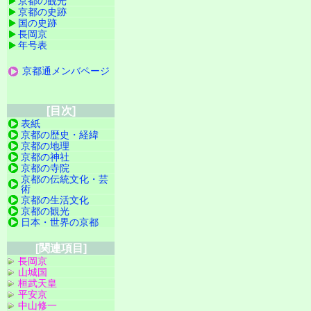
京都の観光
京都の史跡
国の史跡
長岡京
年号表
京都通メンバページ
[目次]
表紙
京都の歴史・経緯
京都の地理
京都の神社
京都の寺院
京都の伝統文化・芸
術
京都の生活文化
京都の観光
日本・世界の京都
[関連項目]
長岡京
山城国
桓武天皇
平安京
中山修一