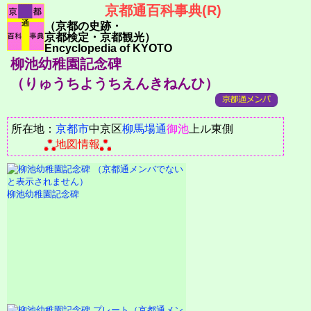
京都通百科事典(R)
（京都の史跡・
京都検定・京都観光）
Encyclopedia of KYOTO
柳池幼稚園記念碑
（りゅうちようちえんきねんひ）
所在地：
京都市
中京区
柳馬場通
御池
上ル東側
地図情報
柳池幼稚園記念碑