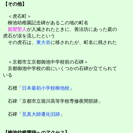
【その他】
＜虎石町＞
柳池幼稚園記念碑があるこの地の町名
親鸞聖人
が入滅されたときに、善法坊にあった庭の
虎石が涙を流したという
その虎石は、
東大谷
に移されたが、町名に残された
＜京都市立京都御池中学校前の石碑＞
京都御池中学校の前にいくつかの石碑が立てられて
いる
石標「
日本最初小学校柳池校
」
石碑「京都市立堀川高等学校専修夜間部跡」
石碑「
見真大師遷化旧跡
」
【柳池幼稚園跡へのアクセス】