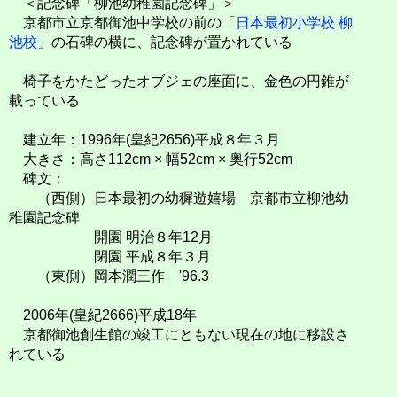
＜記念碑「柳池幼稚園記念碑」＞
京都市立京都御池中学校の前の「
日本最初小学校 柳
池校
」の石碑の横に、記念碑が置かれている
椅子をかたどったオブジェの座面に、金色の円錐が
載っている
建立年：1996年(皇紀2656)平成８年３月
大きさ：高さ112cm × 幅52cm × 奥行52cm
碑文：
（西側）日本最初の幼穉遊嬉場 京都市立柳池幼
稚園記念碑
開園 明治８年12月
閉園 平成８年３月
（東側）岡本潤三作 '96.3
2006年(皇紀2666)平成18年
京都御池創生館の竣工にともない現在の地に移設さ
れている