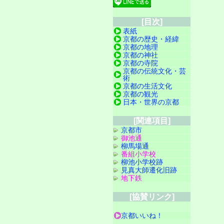
[目次]
表紙
京都の歴史・経緯
京都の地理
京都の神社
京都の寺院
京都の伝統文化・芸
術
京都の生活文化
京都の観光
日本・世界の京都
[関連項目]
京都市
御池通
柳馬場通
番組小学校
柳池小学校跡
見真大師遷化旧跡
地下鉄
[協賛リンク]
京都いいね！