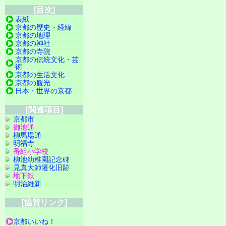
[目次]
表紙
京都の歴史・経緯
京都の地理
京都の神社
京都の寺院
京都の伝統文化・芸
術
京都の生活文化
京都の観光
日本・世界の京都
[関連項目]
京都市
御池通
柳馬場通
明福寺
番組小学校
柳池幼稚園記念碑
見真大師遷化旧跡
地下鉄
明治維新
[協賛リンク]
京都いいね！