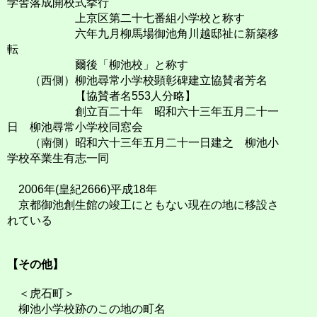
学舎落成開校式挙行
上京区第二十七番組小学校と称す
六年九月柳馬場御池角川越邸祉に新築移
転
爾後「柳池校」と称す
（西側）柳池尋常小学校顕彰碑建立協賛者芳名
【協賛者名553人分略】
創立百二十年 昭和六十三年五月二十一
日 柳池尋常小学校同窓会
（南側）昭和六十三年五月二十一日建之 柳池小
学校卒業生有志一同
2006年(皇紀2666)平成18年
京都御池創生館の竣工にともない現在の地に移設さ
れている
【その他】
＜虎石町＞
柳池小学校跡のこの地の町名