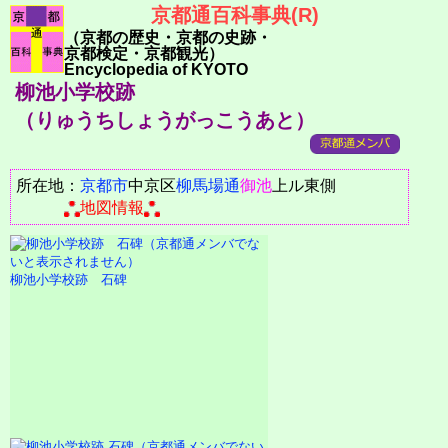
京都通百科事典(R)
（京都の歴史・京都の史跡・
京都検定・京都観光）
Encyclopedia of KYOTO
柳池小学校跡
（りゅうちしょうがっこうあと）
所在地：
京都市
中京区
柳馬場通
御池
上ル東側
地図情報
柳池小学校跡 石碑