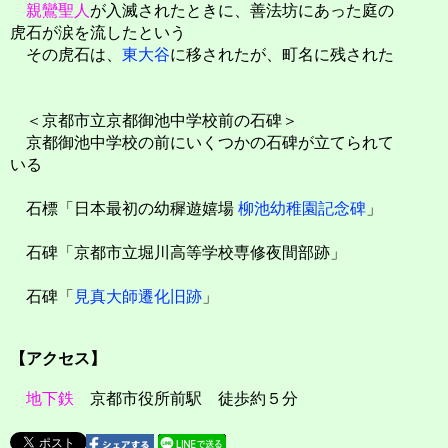
親鸞聖人
が入滅されたときに、善法坊にあった庭の
虎石が涙を流したという
その虎石は、
東大谷
に移されたが、町名に残された
＜京都市立京都御池中学校前の石碑＞
京都御池中学校の前にいくつかの石碑が立てられて
いる
石標「日本最初の幼穉遊嬉場
柳池幼稚園記念碑
」
石碑「京都市立堀川高等学校専修夜間部跡」
石碑「
見真大師遷化旧跡
」
【アクセス】
地下鉄
京都市役所前駅 徒歩約５分