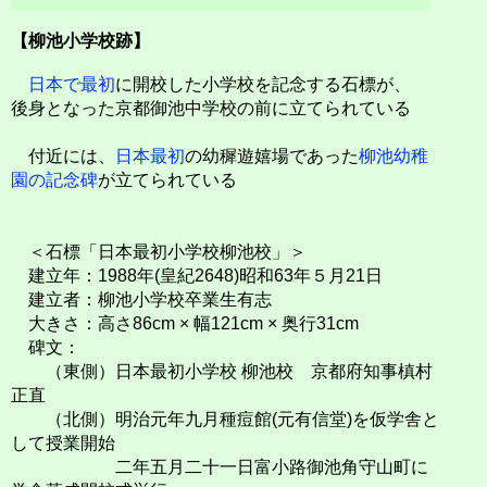
【柳池小学校跡】
日本で最初
に開校した小学校を記念する石標が、
後身となった京都御池中学校の前に立てられている
付近には、
日本最初
の幼穉遊嬉場であった
柳池幼稚
園の記念碑
が立てられている
＜石標「日本最初小学校柳池校」＞
建立年：1988年(皇紀2648)昭和63年５月21日
建立者：柳池小学校卒業生有志
大きさ：高さ86cm × 幅121cm × 奥行31cm
碑文：
（東側）日本最初小学校 柳池校 京都府知事槙村
正直
（北側）明治元年九月種痘館(元有信堂)を仮学舎と
して授業開始
二年五月二十一日富小路御池角守山町に