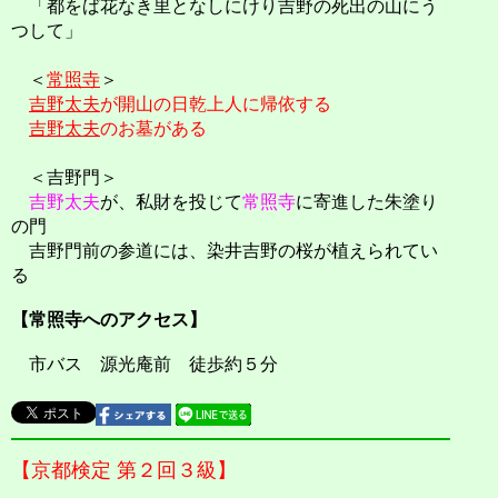
「都をば花なき里となしにけり吉野の死出の山にう
つして」
＜
常照寺
＞
吉野太夫
が開山の日乾上人に帰依する
吉野太夫
のお墓がある
＜吉野門＞
吉野太夫
が、私財を投じて
常照寺
に寄進した朱塗り
の門
吉野門前の参道には、染井吉野の桜が植えられてい
る
【常照寺へのアクセス】
市バス 源光庵前 徒歩約５分
【京都検定 第２回３級】