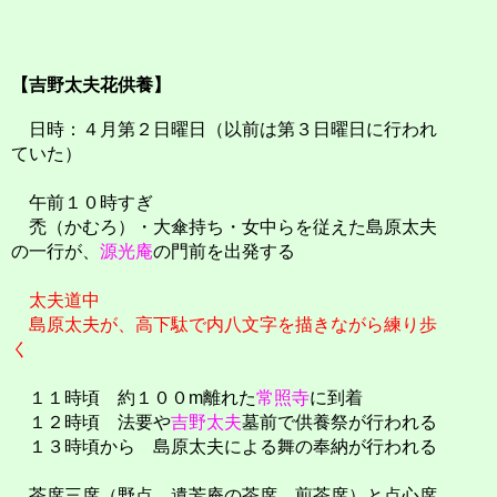
【吉野太夫花供養】
日時：４月第２日曜日（以前は第３日曜日に行われ
ていた）
午前１０時すぎ
禿（かむろ）・大傘持ち・女中らを従えた島原太夫
の一行が、
源光庵
の門前を出発する
太夫道中
島原太夫が、高下駄で内八文字を描きながら練り歩
く
１１時頃 約１００m離れた
常照寺
に到着
１２時頃 法要や
吉野太夫
墓前で供養祭が行われる
１３時頃から 島原太夫による舞の奉納が行われる
茶席三席（野点、遺芳庵の茶席、煎茶席）と点心席