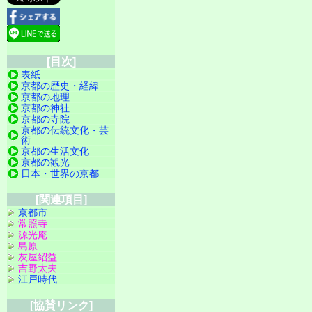
[目次]
表紙
京都の歴史・経緯
京都の地理
京都の神社
京都の寺院
京都の伝統文化・芸
術
京都の生活文化
京都の観光
日本・世界の京都
[関連項目]
京都市
常照寺
源光庵
島原
灰屋紹益
吉野太夫
江戸時代
[協賛リンク]