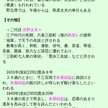
（蕎麦）も行われている
野点席では、午後からは、島原太夫の奉仕もある
【その他】
＜二代目
吉野太夫
＞
江戸時代
の初期、六条三筋町（後の
島原
）の遊郭
「扇屋」で天下の名妓と評される
教養が高く、和歌、連歌、俳句、書、茶道、華道、
音曲、囲碁、双六など諸芸に優れており、
「三筋町七人衆の筆頭」「寛永三名妓」などと評され
る
1631年(皇紀2291)寛永８年
２６歳のときに、千三百両で
灰屋紹益
に身請けさ
れ、
灰屋紹益
の親の許しが得られず駆け落ちしたとい
われる
1643年(皇紀2303)寛永20年
３８歳の若さで死去し、
灰屋紹益
は、恋慕のあまり
遺灰を呑みほして歌を詠んだといわれる