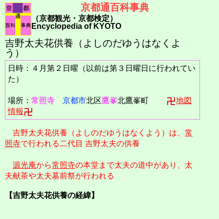
京都通百科事典
（京都観光・京都検定）
Encyclopedia of KYOTO
吉野太夫花供養（よしのだゆうはなくよ
う）
日時：４月第２日曜（以前は第３日曜日に行われてい
た）
場所：
常照寺
京都市
北区
鷹峯
北鷹峯町
地図
情報
吉野太夫花供養（よしのだゆうはなくよう）は、
常
照寺
で行われる二代目 吉野太夫の供養
源光庵
から
常照寺
の本堂まで太夫の道中があり、太
夫献茶や太夫墓前祭が行われる
【吉野太夫花供養の経緯】