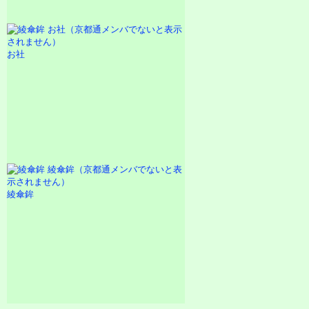
お社
綾傘鉾