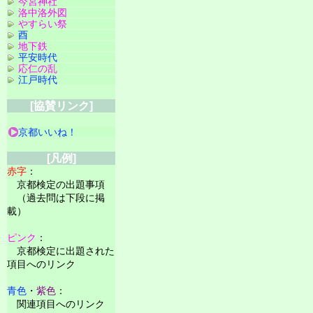
今宮神社
洛中洛外図
やすらい祭
酉
地下鉄
平安時代
応仁の乱
江戸時代
[協賛リンク]
京都いいね！
[凡例]
赤字
：
京都検定の出題事項
（過去問は下段に掲
載）
ピンク
：
京都検定に出題された
項目へのリンク
青色
・
紫色
：
関連項目へのリンク