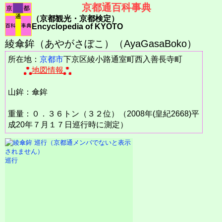
京都通百科事典
（京都観光・京都検定）
Encyclopedia of KYOTO
綾傘鉾（あやがさぼこ）（AyaGasaBoko）
所在地：
京都市
下京区綾小路通室町西入善長寺町
地図情報
山鉾：傘鉾
重量：０．３６トン（３２位）（2008年(皇紀2668)平
成20年７月１７日巡行時に測定）
巡行