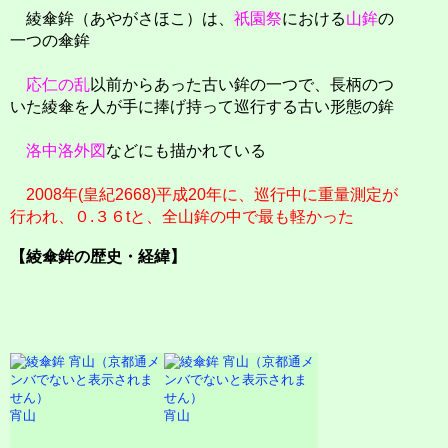
綾傘鉾（あやがさほこ）は、
祇園祭
における
山鉾
の
一つの傘鉾
応仁の乱
以前からあった古い鉾の一つで、長柄のつ
いた綾傘を人が手に捧げ持って巡行する古い形態の鉾
洛中洛外図
などにも描かれている
2008年(皇紀2668)平成20年に、巡行中に重量測定が
行われ、０.３６tと、全山鉾の中で最も軽かった
【綾傘鉾の歴史・経緯】
宵山
宵山