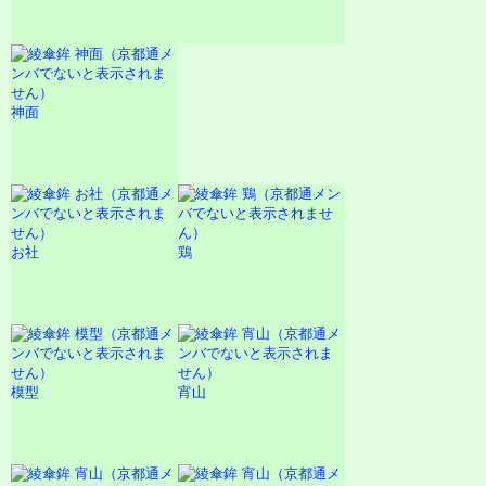
神面
お社
鶏
模型
宵山