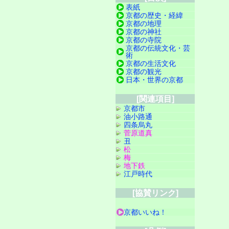
表紙
京都の歴史・経緯
京都の地理
京都の神社
京都の寺院
京都の伝統文化・芸
術
京都の生活文化
京都の観光
日本・世界の京都
[関連項目]
京都市
油小路通
四条烏丸
菅原道真
丑
松
梅
地下鉄
江戸時代
[協賛リンク]
京都いいね！