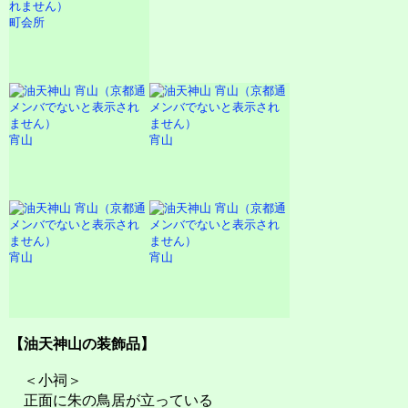
町会所
宵山
宵山
宵山
宵山
【油天神山の装飾品】
＜小祠＞
正面に朱の鳥居が立っている