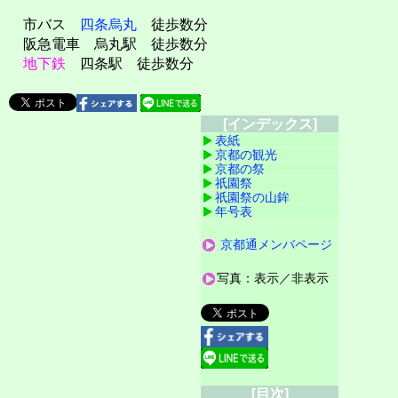
市バス
四条烏丸
徒歩数分
阪急電車 烏丸駅 徒歩数分
地下鉄
四条駅 徒歩数分
[インデックス]
表紙
京都の観光
京都の祭
祇園祭
祇園祭の山鉾
年号表
京都通メンバページ
写真：表示／非表示
[目次]