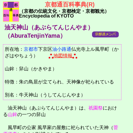
京都通百科事典(R)
（京都の伝統文化・京都検定・京都観光）
Encyclopedia of KYOTO
油天神山（あぶらてんじんやま）
（AburaTenjinYama）
所在地：
京都市
下京区
油小路通
仏光寺上ル風早町（か
ざはやちょう）
地図情報
山鉾：舁山（かきやま）
特徴：朱の鳥居が立てられ、天神像が祀られている
別名：牛天神山（うしてんじんやま）
油天神山（あぶらてんじんやま）は、
祇園祭
におけ
る
山鉾
の一つの舁山
風早町の公家 風早家の屋敷に祀られていた天神（
菅