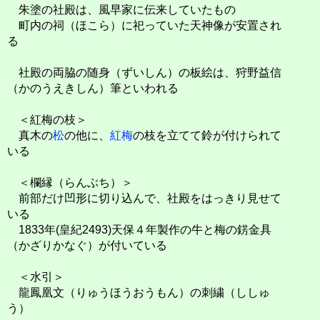
朱塗の社殿は、風早家に伝来していたもの
町内の祠（ほこら）に祀っていた天神像が安置され
る
社殿の両脇の随身（ずいしん）の板絵は、狩野益信
（かのうえきしん）筆といわれる
＜紅梅の枝＞
真木の
松
の他に、
紅梅
の枝を立てて鈴が付けられて
いる
＜欄縁（らんぶち）＞
前部だけ凹形に切り込んで、社殿をはっきり見せて
いる
1833年(皇紀2493)天保４年製作の牛と梅の錺金具
（かざりかなぐ）が付いている
＜水引＞
龍鳳凰文（りゅうほうおうもん）の刺繍（ししゅ
う）