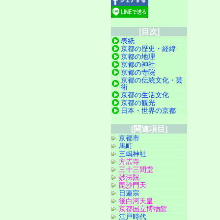
[目次]
表紙
京都の歴史・経緯
京都の地理
京都の神社
京都の寺院
京都の伝統文化・芸
術
京都の生活文化
京都の観光
日本・世界の京都
[関連項目]
京都市
馬町
三嶋神社
方広寺
三十三間堂
妙法院
毘沙門天
日蓮宗
後白河天皇
京都国立博物館
江戸時代