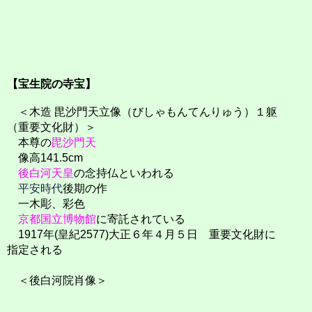
【宝生院の寺宝】
＜木造 毘沙門天立像（びしゃもんてんりゅう）１躯
（重要文化財）＞
本尊の
毘沙門天
像高141.5cm
後白河天皇
の念持仏といわれる
平安時代
後期の作
一木彫、彩色
京都国立博物館
に寄託されている
1917年(皇紀2577)大正６年４月５日 重要文化財に
指定される
＜後白河院肖像＞