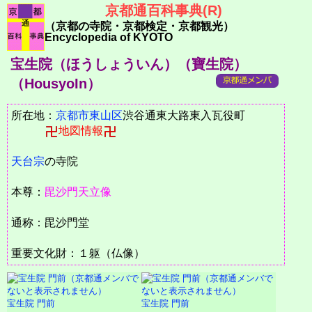
京都通百科事典(R)
（京都の寺院・京都検定・京都観光）
Encyclopedia of KYOTO
宝生院（ほうしょういん）（寶生院）
（HousyoIn）
所在地：
京都市
東山区
渋谷通東大路東入瓦役町
地図情報
天台宗
の寺院
本尊：
毘沙門天立像
通称：毘沙門堂
重要文化財：１躯（仏像）
宝生院 門前
宝生院 門前