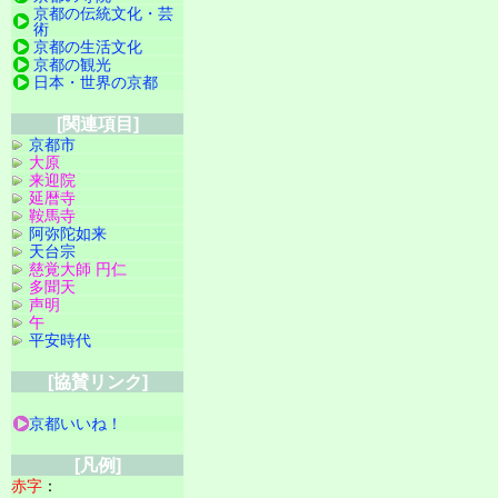
京都の伝統文化・芸
術
京都の生活文化
京都の観光
日本・世界の京都
[関連項目]
京都市
大原
来迎院
延暦寺
鞍馬寺
阿弥陀如来
天台宗
慈覚大師 円仁
多聞天
声明
午
平安時代
[協賛リンク]
京都いいね！
[凡例]
赤字
：