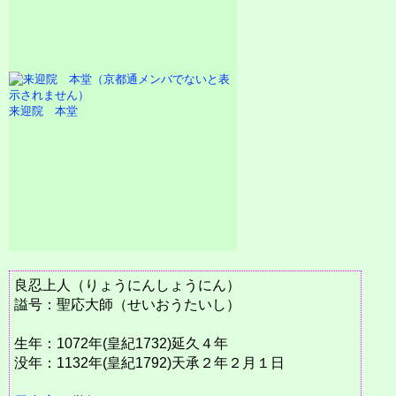
来迎院 本堂
良忍上人（りょうにんしょうにん）
謚号：聖応大師（せいおうたいし）
生年：1072年(皇紀1732)延久４年
没年：1132年(皇紀1792)天承２年２月１日