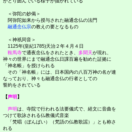
がとり囲んでいる様子が描かれている
＜弥陀の妙偈＞
阿弥陀如来から授与された融通念仏の法門
融通念仏宗
の教えの要となるもの
＜神祇同音＞
1125年(皇紀1785)天治２年４月４日
鞍馬寺
で通夜念仏をされたとき、
多聞天
が現れ、
神々の世界にまで融通念仏日課百遍を勧めた証拠に
「神名帳」を授けられる
その「神名帳」には、日本国内の八百万神の名が連
なっており、神々も融通念仏の行者としての
誓約をされている
【
声明
】
声明
は、寺院で行われる法要儀式で、経文に音曲を
つけて歌詠される仏教儀式音楽
「梵唱（ぼんばい）（梵語の仏教歌謡）」とも称さ
れる