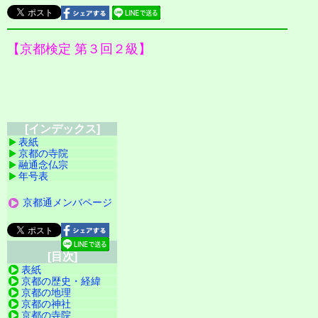
【京都検定 第３回２級】
[インデックス]
表紙
京都の寺院
融通念仏宗
年号表
京都通メンバページ
[目次]
表紙
京都の歴史・経緯
京都の地理
京都の神社
京都の寺院