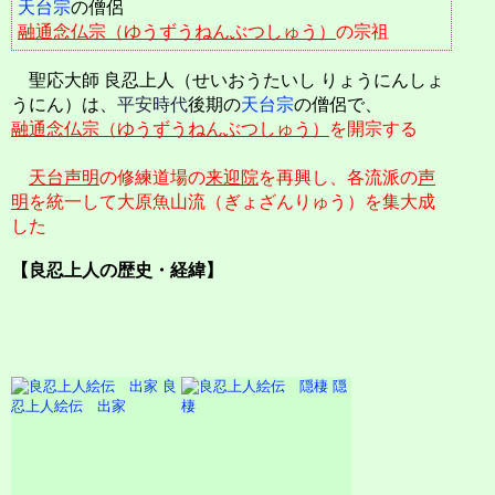
天台宗
の僧侶
融通念仏宗（ゆうずうねんぶつしゅう）
の宗祖
聖応大師 良忍上人（せいおうたいし りょうにんしょ
うにん）は、
平安時代
後期の
天台宗
の僧侶で、
融通念仏宗（ゆうずうねんぶつしゅう）
を開宗する
天台声明
の修練道場の
来迎院
を再興し、各流派の
声
明
を統一して大原魚山流（ぎょざんりゅう）を集大成
した
【良忍上人の歴史・経緯】
良
隠
忍上人絵伝 出家
棲