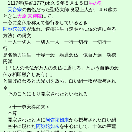
1117年(皇紀1777)永久５年５月１５日
午の刻
天台宗
の僧侶だった聖応大師 良忍上人が、４６歳の
ときに
大原
来迎院
にて、
一心に念仏を称えて修行をしているとき、
阿弥陀如来
が現れ、速疾往生（速やかに仏の道に至る
方法）の偈文
「一人一切人 一切人一人 一行一切行 一切行一
行
是名他力往生 十界一念 融通念仏 億百万遍 功徳
円満
（「1人の念仏が万人の念仏に通じる」という自他の念
仏が相即融合しあう）」
と告げ終わると大光明を放ち、白い絹一枚が授与され
る
そのことにより開宗されたといわれる
＜十一尊天得如来＞
本尊
開宗されたときに
阿弥陀如来
から授与された白い絹
空中に現れた
阿弥陀如来
を中心にして、十体の菩薩