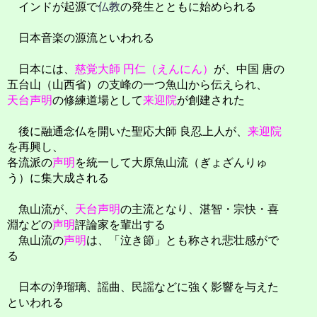
インドが起源で
仏教
の発生とともに始められる
日本音楽の源流といわれる
日本には、
慈覚大師 円仁（えんにん）
が、中国 唐の
五台山（山西省）の支峰の一つ魚山から伝えられ、
天台声明
の修練道場として
来迎院
が創建された
後に融通念仏を開いた聖応大師 良忍上人が、
来迎院
を再興し、
各流派の
声明
を統一して大原魚山流（ぎょざんりゅ
う）に集大成される
魚山流が、
天台声明
の主流となり、湛智・宗快・喜
淵などの
声明
評論家を輩出する
魚山流の
声明
は、「泣き節」とも称され悲壮感がで
る
日本の浄瑠璃、謡曲、民謡などに強く影響を与えた
といわれる