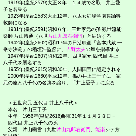
1919年(皇紀2579)大正８年、１４歳で名取、井上愛
子を名乗る
1923年(皇紀2583)大正12年、八坂女紅場学園舞踊科
教師になる
1931年(皇紀2591)昭和６年、三世家元の孫 観世流能
楽師 片山博通（八世
片山九郎右衛門
）と結婚する
1942年(皇紀2602)昭和17年の日活映画「宮本武蔵 一
乗寺決闘」の稲垣浩監督に、
吉野太夫
の舞を指導する
1947年(皇紀2607)昭和22年、四世家元 四代目 井上
八千代を襲名する
1955年(皇紀2615)昭和30年、人間国宝に認定される
2000年(皇紀2660)平成12年、孫の井上三千子に、家
元の座と八千代の名跡を譲り、「井上愛子」に戻る
＜五世家元 五代目 井上八千代＞
本名：片山三千子
生年：1956年(皇紀2616)昭和31年１１月２８日 −
四代目 井上八千代の孫
父親：片山幽雪（九世
片山九郎右衛門
、
能楽
シテ方