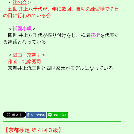
＜
澪の会
＞
五世 井上八千代が、年に数回、自宅の練習場で７日
の日に行われている会
＜
祇園小唄
＞
四世 井上八千代が振り付けをし、祇園
花街
を代表す
る舞踊となっている
＜
戯曲「京舞」
＞
作者：北條秀司
京舞井上流三世と四世家元がモデルになっている
【京都検定 第４回３級】