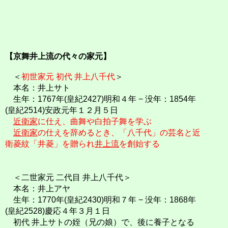
【京舞井上流の代々の家元】
＜
初世家元 初代 井上八千代
＞
本名：井上サト
生年：1767年(皇紀2427)明和４年 − 没年：1854年
(皇紀2514)安政元年１２月５日
近衛家
に仕え、曲舞や白拍子舞を学ぶ
近衛家
の仕えを辞めるとき、「八千代」の芸名と近
衛菱紋「井菱」を贈られ
井上流
を創始する
＜二世家元 二代目 井上八千代＞
本名：井上アヤ
生年：1770年(皇紀2430)明和７年 − 没年：1868年
(皇紀2528)慶応４年３月１日
初代 井上サトの姪（兄の娘）で、後に養子となる