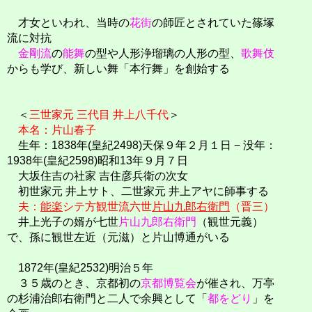
才女といわれ、当時の
花街
の師匠とされていた篠塚
流に対抗
金剛流
の
能舞
の型や人形浄瑠璃の人形の型、
歌舞伎
からも学び、新しい舞「本行舞」を創始する
＜
三世家元 三代目 井上八千代
＞
本名：片山春子
生年：1838年(皇紀2498)天保９年２月１日 − 没年：
1938年(皇紀2598)昭和13年９月７日
大坂住吉の社家 吉住彦兵衛の次女
初世家元 井上サト、二世家元 井上アヤに師事する
夫：
能楽
シテ方観世流六世
片山九郎右衛門
（晋三）
井上光子の婿が七世
片山九郎右衛門
（観世元義）
で、孫に観世左近（元滋）と片山博通がいる
1872年(皇紀2532)明治５年
３５歳のとき、京都初の
京都博覧会
が催され、万亭
の杉浦治郎右衛門と二人で余興として「
都をどり
」を