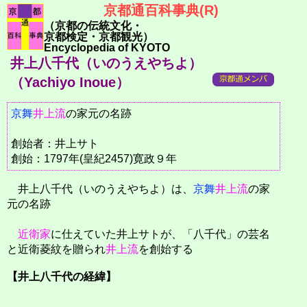
京都通百科事典(R)
（京都の伝統文化・
京都検定・京都観光）
Encyclopedia of KYOTO
井上八千代（いのうえやちよ）
（Yachiyo Inoue）
京舞
井上流
の家元の名跡
創始者：井上サト
創始：1797年(皇紀2457)寛政９年
井上八千代（いのうえやちよ）は、
京舞
井上流
の家
元の名跡
近衛家
に仕えていた井上サトが、「八千代」の芸名
と近衛菱紋を贈られ
井上流
を創始する
【井上八千代の経緯】