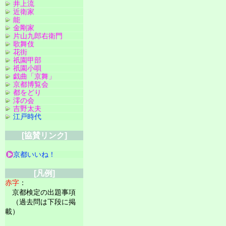
井上流
近衛家
能
金剛家
片山九郎右衛門
歌舞伎
花街
祇園甲部
祇園小唄
戯曲「京舞」
京都博覧会
都をどり
澪の会
吉野太夫
江戸時代
[協賛リンク]
京都いいね！
[凡例]
赤字
：
京都検定の出題事項
（過去問は下段に掲
載）