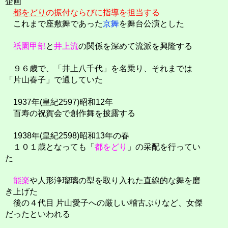
企画
都をどり
の振付ならびに指導を担当する
これまで座敷舞であった
京舞
を舞台公演とした
祇園甲部
と
井上流
の関係を深めて流派を興隆する
９６歳で、「井上八千代」を名乗り、それまでは
「片山春子」で通していた
1937年(皇紀2597)昭和12年
百寿の祝賀会で創作舞を披露する
1938年(皇紀2598)昭和13年の春
１０１歳となっても「
都をどり
」の采配を行ってい
た
能楽
や人形浄瑠璃の型を取り入れた直線的な舞を磨
き上げた
後の４代目 片山愛子への厳しい稽古ぶりなど、女傑
だったといわれる