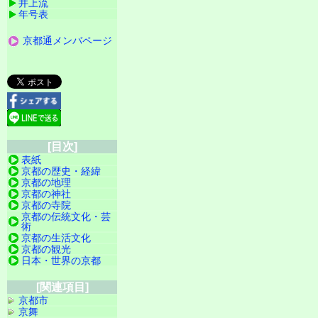
井上流
年号表
京都通メンバページ
[目次]
表紙
京都の歴史・経緯
京都の地理
京都の神社
京都の寺院
京都の伝統文化・芸
術
京都の生活文化
京都の観光
日本・世界の京都
[関連項目]
京都市
京舞