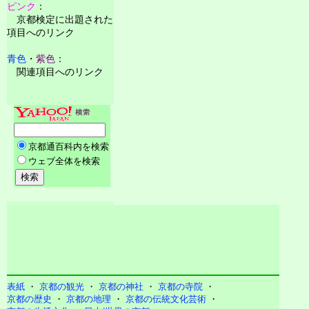
ピンク
：
京都検定に出題された
項目へのリンク
青色
・
紫色
：
関連項目へのリンク
表紙
・
京都の観光
・
京都の神社
・
京都の寺院
・
京都の歴史
・
京都の地理
・
京都の伝統文化芸術
・