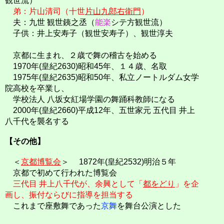
観世流）
弟：片山清司（十世
片山九郎右衛門
）
夫：九世 観世銕之丞（
能楽
シテ方観世流）
子供：井上安寿子（観世安寿子）、観世淳夫
京都に生まれ、２歳で舞の稽古を始める
1970年(皇紀2630)昭和45年、１４歳、名取
1975年(皇紀2635)昭和50年、私立ノートルダム女学
院高校を卒業し、
学校法人 八坂女紅場学園の舞踊科教師になる
2000年(皇紀2660)平成12年、五世家元 五代目 井上
八千代を襲名する
【その他】
＜
京都博覧会
＞ 1872年(皇紀2532)明治５年
京都で初めて行われた博覧会
三代目 井上八千代が、余興として「
都をどり
」を企
画し、振付ならびに指導を担当する
これまで座敷舞であった
京舞
を舞台公演とした