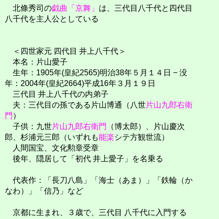
北條秀司の
戯曲「京舞」
は、三代目八千代と四代目
八千代を主人公としている
＜四世家元 四代目 井上八千代＞
本名：片山愛子
生年：1905年(皇紀2565)明治38年５月１４日 − 没
年：2004年(皇紀2664)平成16年３月１９日
三代目 井上八千代の内弟子
夫：三代目の孫である片山博通（八世
片山九郎右衛
門
）
子供：九世
片山九郎右衛門
（博太郎）、片山慶次
郎、杉浦元三郎（いずれも
能楽
シテ方観世流）
人間国宝、文化勲章受章
後年、隠居して「初代 井上愛子」を名乗る
代表作：「長刀八島」「海士（あま）」「鉄輪（か
なわ）」「信乃」など
京都に生まれ、３歳で、三代目 八千代に入門する