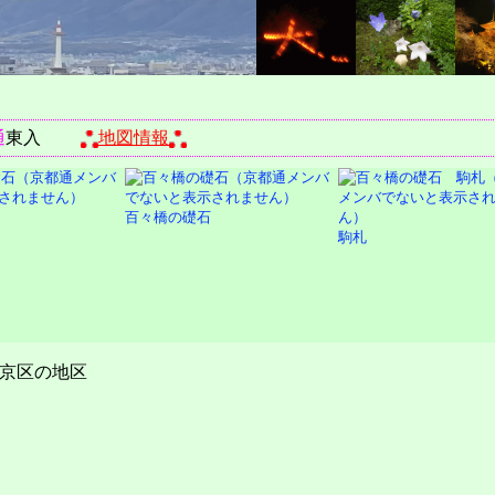
通
東入
地図情報
百々橋の礎石
駒札
京区の地区