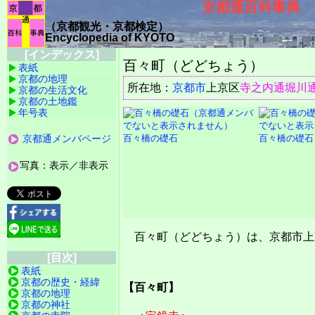
京都通百科事典
（京都観光・京都検定）
Encyclopedia of KYOTO
[インデックス]
百々町（どどちょう）
表紙
京都の地理
所在地：
京都市
上京区
寺之内通
堀川
京都の生活文化
京都の土地鑑
年号表
京都通メンバページ
百々橋の礎石
百々橋の礎石
写真：表示／非表示
百々町（どどちょう）は、京都市上
[目次]
表紙
京都の歴史・経緯
【百々町】
京都の地理
京都の神社