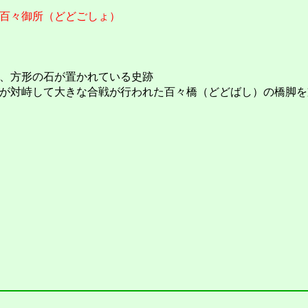
百々御所（どどごしょ）
、方形の石が置かれている史跡
が対峙して大きな合戦が行われた百々橋（どどばし）の橋脚を