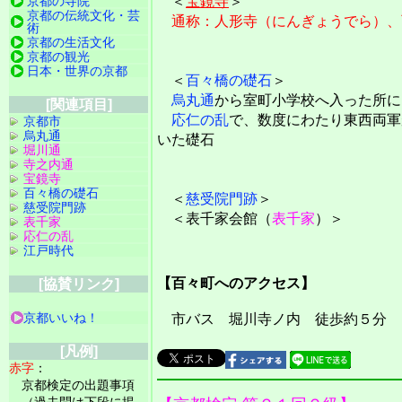
＜
宝鏡寺
＞
京都の寺院
京都の伝統文化・芸
通称：人形寺（にんぎょうでら）、
術
京都の生活文化
京都の観光
日本・世界の京都
＜
百々橋の礎石
＞
烏丸通
から室町小学校へ入った所に
[関連項目]
応仁の乱
で、数度にわたり東西両軍
京都市
烏丸通
いた礎石
堀川通
寺之内通
宝鏡寺
百々橋の礎石
＜
慈受院門跡
＞
慈受院門跡
＜表千家会館（
表千家
）＞
表千家
応仁の乱
江戸時代
【百々町へのアクセス】
[協賛リンク]
京都いいね！
市バス 堀川寺ノ内 徒歩約５分
[凡例]
赤字
：
京都検定の出題事項
（過去問は下段に掲