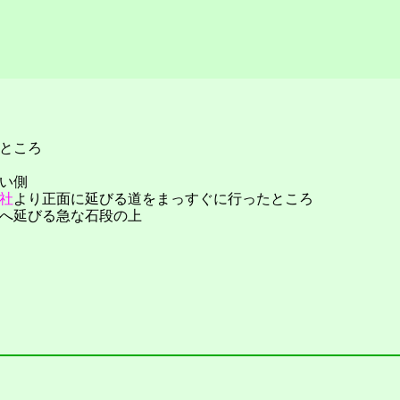
ところ
い側
社
より正面に延びる道をまっすぐに行ったところ
へ延びる急な石段の上