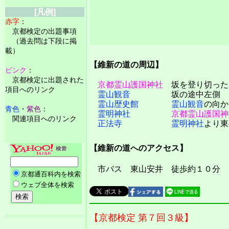
[凡例]
赤字
：
京都検定の出題事項
（過去問は下段に掲
載）
【維新の道の周辺】
ピンク
：
京都検定に出題された
京都霊山護国神社
坂を登り切った
項目へのリンク
霊山観音
坂の途中左側
霊山歴史館
霊山観音
の向か
青色
・
紫色
：
霊明神社
京都霊山護国神
関連項目へのリンク
正法寺
霊明神社
より東
【維新の道へのアクセス】
市バス 東山安井 徒歩約１０分
【京都検定 第７回３級】