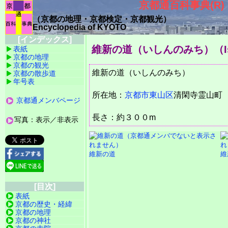
京都通百科事典(R)
（京都の地理・京都検定・京都観光）
Encyclopedia of KYOTO
[インデックス]
維新の道（いしんのみち）（Ishi
表紙
京都の地理
京都の観光
維新の道（いしんのみち）
京都の散歩道
年号表
所在地：
京都市
東山区
清閑寺霊
京都通メンバページ
長さ：約３００m
写真：表示／非表示
維新の道
維
[目次]
表紙
京都の歴史・経緯
京都の地理
京都の神社