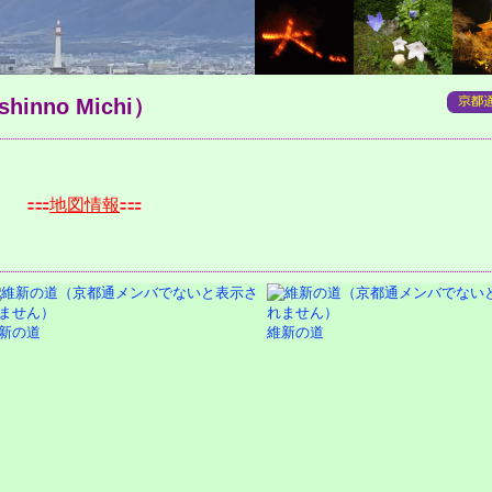
nno Michi）
山町
地図情報
新の道
維新の道