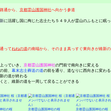
路通から、
京都霊山護国神社
へ向かう参道
新
に活躍し国に殉じた志士たち５４９人が霊山のふもとに眠っ
通って
ねねの道
の南端から、そのまま真っすぐ東向きが維新の
上っていき、
京都霊山護国神社
の門前で南向きに変える
の前、
幕末志士葬送の道
の前を通り、道なりに西向きに変わる
新の道が終わる
くと、維新の道を一周して戻ることができる
神社の桜
京都霊山護国神社の桜
京都霊山護国神社の桜