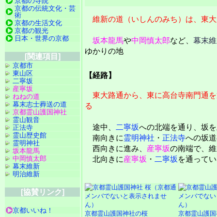
京都の寺院
京都の伝統文化・芸
術
維新の道（いしんのみち）は、東大
京都の生活文化
京都の観光
日本・世界の京都
坂本龍馬
や
中岡慎太郎
など、
幕末維
ゆかりの地
[関連項目]
京都市
東山区
【経路】
二寧坂
産寧坂
東大路通から、東に高台寺南門通を
ねねの道
幕末志士葬送の道
る
京都霊山護国神社
霊山観音
途中、
二寧坂
への北端を通り、坂を
正法寺
霊山歴史館
南向きに
霊明神社
・
正法寺
への坂道
霊明神社
西向きに進み、
産寧坂
の南端で、維
坂本龍馬
中岡慎太郎
北向きに
産寧坂
・
二寧坂
を通ってい
幕末維新
明治維新
[協賛リンク]
京都いいね！
京都霊山護国神社の桜
京都霊山護国