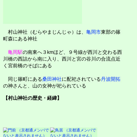
村山神社（むらやまじんじゃ）は、
亀岡市
東部の篠
町森にある神社
亀岡駅
の南東へ３kmほど、９号線が西川と交わる西
川橋の西詰から南に入り、西川と宮の谷川の合流点近
く宮前橋のそばにある
同じ篠町にある
桑田神社
に配祀されている
丹波開拓
の神さんと、山の女神が祀られている
【村山神社の歴史・経緯】