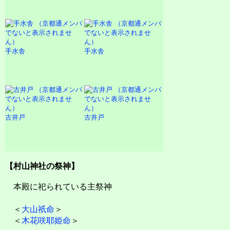
手水舎
手水舎
古井戸
古井戸
【村山神社の祭神】
本殿に祀られている主祭神
＜
大山祇命
＞
＜
木花咲耶姫命
＞