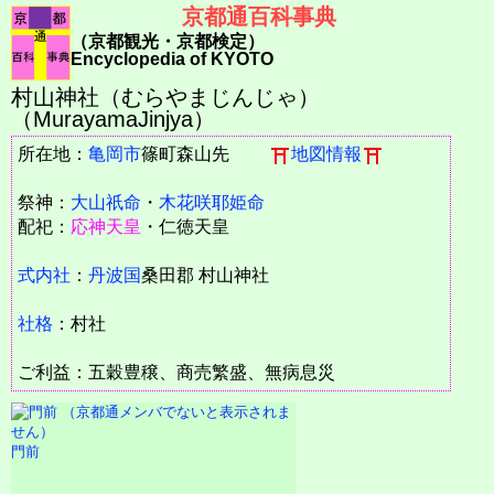
京都通百科事典
（京都観光・京都検定）
Encyclopedia of KYOTO
村山神社（むらやまじんじゃ）
（MurayamaJinjya）
所在地：
亀岡市
篠町森山先
地図情報
祭神：
大山祇命
・
木花咲耶姫命
配祀：
応神天皇
・仁徳天皇
式内社
：
丹波国
桑田郡 村山神社
社格
：村社
ご利益：五穀豊穣、商売繁盛、無病息災
門前