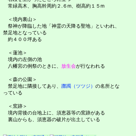
常緑高木、胸高幹周約２.６m、樹高約１５m
＜境内裏山＞
祭神が降臨した地「神霊の天降る聖地」といわれ、
禁足地となっている
約４００坪ある
＜蓮池＞
境内の左側の池
八幡宮の例祭のときに、
放生会
が行なわれる
＜森の公園＞
禁足地に隣接してあり、
躑躅（ツツジ）
の名所とな
っている
＜窯跡＞
境内背後の台地上に、須恵器等の窯跡がある
裏山からも、須恵器の破片が出土している