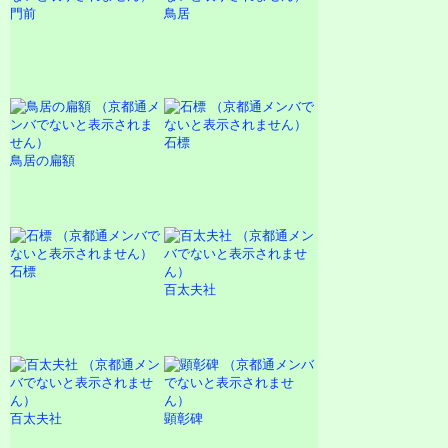
門前
鳥居
石標
鳥居の扁額
石標
百太夫社
百太夫社
顕彰碑