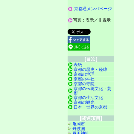
京都通メンバページ
写真：表示／非表示
[目次]
表紙
京都の歴史・経緯
京都の地理
京都の神社
京都の寺院
京都の伝統文化・芸
術
京都の生活文化
京都の観光
日本・世界の京都
[関連項目]
亀岡市
丹波国
桑田神社