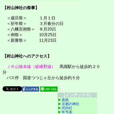
【村山神社の祭事】
＜歳旦祭＞ １月１日
＜祈年祭＞ ３月春分の日
＜八幡宮例祭＞ ８月20日
＜例祭＞ 10月25日
＜新嘗祭＞ 11月23日
【村山神社へのアクセス】
ＪＲ山陰本線（嵯峨野線）
馬堀駅から徒歩約２０
分
バス停 国道つつじヶ丘から徒歩約５分
[インデックス]
表紙
京都の神社
式内社
年号表