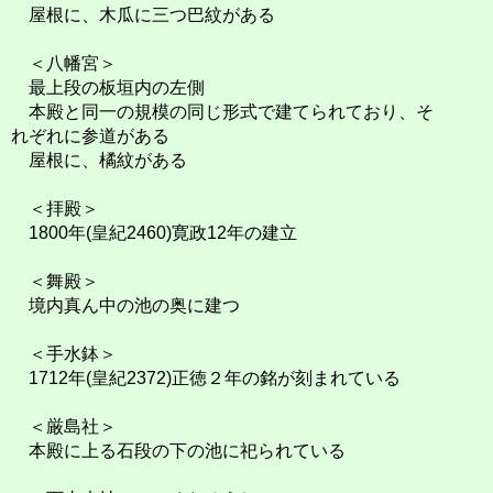
屋根に、木瓜に三つ巴紋がある
＜八幡宮＞
最上段の板垣内の左側
本殿と同一の規模の同じ形式で建てられており、そ
れぞれに参道がある
屋根に、橘紋がある
＜拝殿＞
1800年(皇紀2460)寛政12年の建立
＜舞殿＞
境内真ん中の池の奥に建つ
＜手水鉢＞
1712年(皇紀2372)正徳２年の銘が刻まれている
＜厳島社＞
本殿に上る石段の下の池に祀られている