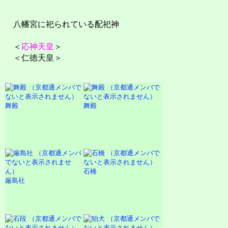
八幡宮に祀られている配祀神
＜
応神天皇
＞
＜仁徳天皇＞
舞殿
舞殿
石橋
厳島社