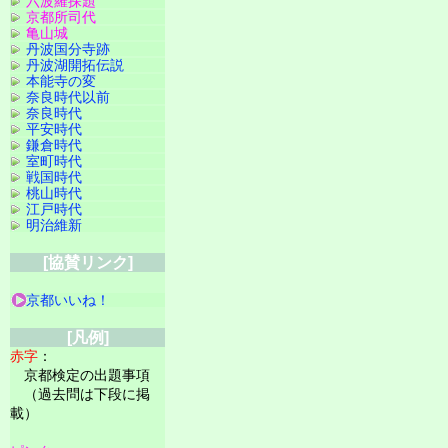
六波羅探題
京都所司代
亀山城
丹波国分寺跡
丹波湖開拓伝説
本能寺の変
奈良時代以前
奈良時代
平安時代
鎌倉時代
室町時代
戦国時代
桃山時代
江戸時代
明治維新
[協賛リンク]
京都いいね！
[凡例]
赤字
：
京都検定の出題事項
（過去問は下段に掲
載）