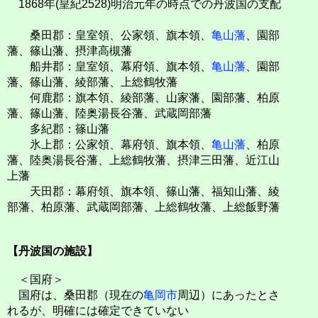
1868年(皇紀2528)明治元年の時点での丹波国の支配
桑田郡：皇室領、公家領、旗本領、
亀山藩
、園部
藩、篠山藩、摂津高槻藩
船井郡：皇室領、幕府領、旗本領、
亀山藩
、園部
藩、篠山藩、綾部藩、上総鶴牧藩
何鹿郡：旗本領、綾部藩、山家藩、園部藩、柏原
藩、篠山藩、陸奥湯長谷藩、武蔵岡部藩
多紀郡：篠山藩
氷上郡：公家領、幕府領、旗本領、
亀山藩
、柏原
藩、陸奥湯長谷藩、上総鶴牧藩、摂津三田藩、近江山
上藩
天田郡：幕府領、旗本領、篠山藩、福知山藩、綾
部藩、柏原藩、武蔵岡部藩、上総鶴牧藩、上総飯野藩
【丹波国の施設】
＜国府＞
国府は、桑田郡（現在の
亀岡市
周辺）にあったとさ
れるが、明確には確定できていない