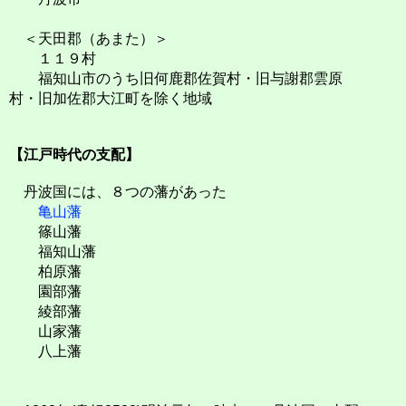
＜天田郡（あまた）＞
１１９村
福知山市のうち旧何鹿郡佐賀村・旧与謝郡雲原
村・旧加佐郡大江町を除く地域
【江戸時代の支配】
丹波国には、８つの藩があった
亀山藩
篠山藩
福知山藩
柏原藩
園部藩
綾部藩
山家藩
八上藩