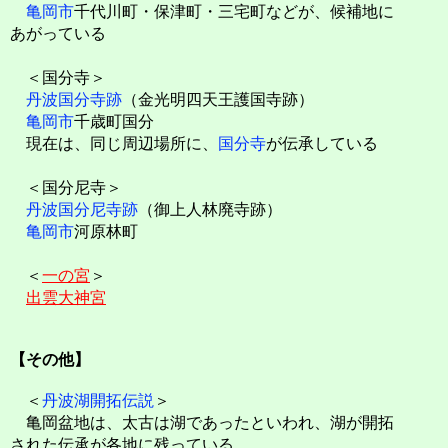
亀岡市
千代川町・保津町・三宅町などが、候補地に
あがっている
＜国分寺＞
丹波国分寺跡
（金光明四天王護国寺跡）
亀岡市
千歳町国分
現在は、同じ周辺場所に、
国分寺
が伝承している
＜国分尼寺＞
丹波国分尼寺跡
（御上人林廃寺跡）
亀岡市
河原林町
＜
一の宮
＞
出雲大神宮
【その他】
＜
丹波湖開拓伝説
＞
亀岡盆地は、太古は湖であったといわれ、湖が開拓
された伝承が各地に残っている