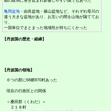
都の政局に巻き込まれ影響しやすい国でもあった
亀岡盆地
・由良盆地・篠山盆地など、それぞれ母川の
違う大きな盆地があり、お互いの間を山地が隔ててお
り、
一国単位でまとまった地域性が持ちにくかった
【丹波国の歴史・経緯】
【丹波国の領地】
６つの郡に68郷970村あった
現在の行政区との関係
＜桑田郡（くわだ）＞
２１８村