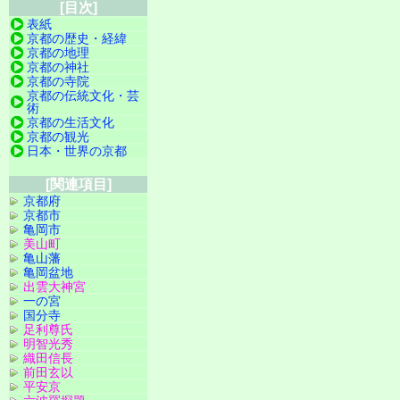
[目次]
表紙
京都の歴史・経緯
京都の地理
京都の神社
京都の寺院
京都の伝統文化・芸
術
京都の生活文化
京都の観光
日本・世界の京都
[関連項目]
京都府
京都市
亀岡市
美山町
亀山藩
亀岡盆地
出雲大神宮
一の宮
国分寺
足利尊氏
明智光秀
織田信長
前田玄以
平安京