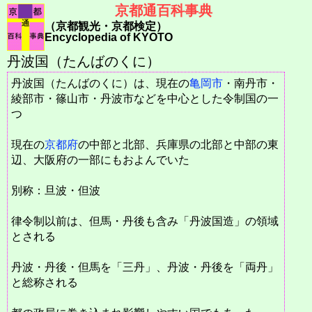
京都通百科事典
（京都観光・京都検定）
Encyclopedia of KYOTO
丹波国（たんばのくに）
丹波国（たんばのくに）は、現在の
亀岡市
・南丹市・
綾部市・篠山市・丹波市などを中心とした令制国の一
つ
現在の
京都府
の中部と北部、兵庫県の北部と中部の東
辺、大阪府の一部にもおよんでいた
別称：旦波・但波
律令制以前は、但馬・丹後も含み「丹波国造」の領域
とされる
丹波・丹後・但馬を「三丹」、丹波・丹後を「両丹」
と総称される