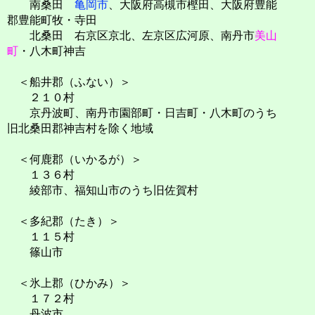
南桑田
亀岡市
、大阪府高槻市樫田、大阪府豊能
郡豊能町牧・寺田
北桑田 右京区京北、左京区広河原、南丹市
美山
町
・八木町神吉
＜船井郡（ふない）＞
２１０村
京丹波町、南丹市園部町・日吉町・八木町のうち
旧北桑田郡神吉村を除く地域
＜何鹿郡（いかるが）＞
１３６村
綾部市、福知山市のうち旧佐賀村
＜多紀郡（たき）＞
１１５村
篠山市
＜氷上郡（ひかみ）＞
１７２村
丹波市