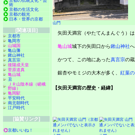
京都の伝統文化・芸
術
京都の生活文化
京都の観光
日本・世界の京都
山門
[関連項目]
矢田天満宮（やたてんまんぐう）は
京都市
亀岡市
山城国
亀山城
城下の矢田口から
鍬山神社
へ
亀山藩
鍬山神社
かつて、この地にあった
真言宗
の蔵
真言宗
後陽成天皇
菅原道真
銀杏やモミジの大木が多く、
紅葉の
亀山城
丑
ＪＲ山陰本線（嵯峨
【矢田天満宮の歴史・経緯】
野線）
亀岡駅
平安時代
南北朝時代
江戸時代
[協賛リンク]
京都いいね！