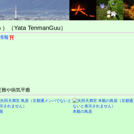
ata TenmanGuu）
情報
災難や病気平癒
居
本殿の鳥居