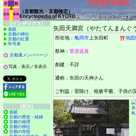
京都通百科事典
（京都観光・京都検定）
Encyclopedia of KYOTO
[インデックス]
矢田天満宮（やたてんまんぐう）（Y
表紙
京都の神社
所在地：
亀岡市
上矢田町
地図
京都の紅葉
年号表
祭神：
菅原道真
京都通メンバページ
創建：不詳
写真：表示／非表示
通称：矢田の天神さん
ご利益：雷除け、疱瘡平癒、子供の
[目次]
表紙
鳥
京都の歴史・経緯
京都の地理
京都の神社
京都の寺院