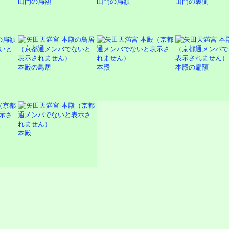
山門の扁額
山門の扁額
山門の裏側
本殿の鳥居
本殿
本殿の扁額
本殿