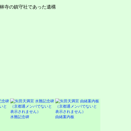
林寺の鎮守社であった遺構
水難記念碑
由緒案内板