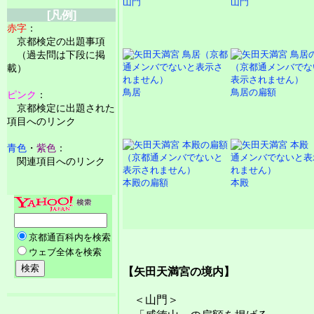
山門
山門
[凡例]
赤字
：
京都検定の出題事項
（過去問は下段に掲
載）
鳥居
鳥居の扁額
ピンク
：
京都検定に出題された
項目へのリンク
青色
・
紫色
：
関連項目へのリンク
本殿の扁額
本殿
【矢田天満宮の境内】
＜山門＞