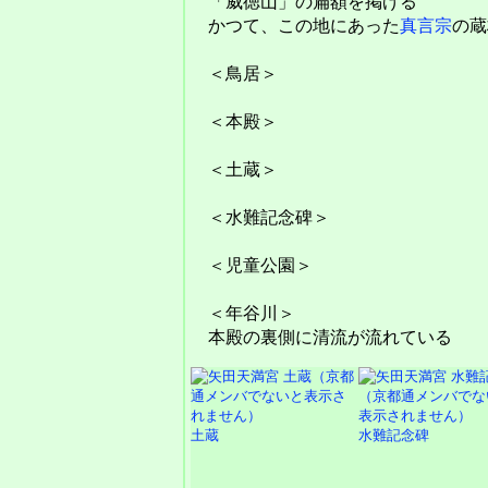
「威徳山」の扁額を掲げる
かつて、この地にあった
真言宗
の蔵
＜鳥居＞
＜本殿＞
＜土蔵＞
＜水難記念碑＞
＜児童公園＞
＜年谷川＞
本殿の裏側に清流が流れている
土蔵
水難記念碑