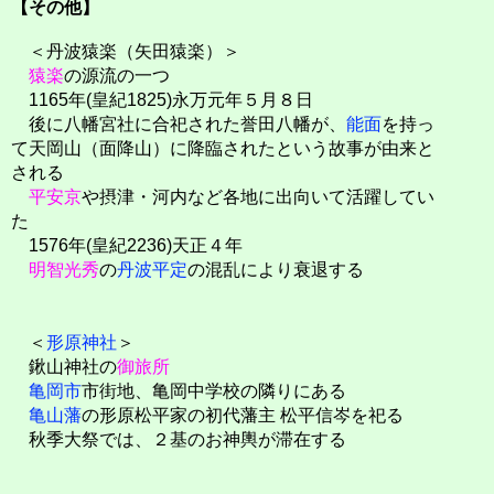
【その他】
＜丹波猿楽（矢田猿楽）＞
猿楽
の源流の一つ
1165年(皇紀1825)永万元年５月８日
後に八幡宮社に合祀された誉田八幡が、
能面
を持っ
て天岡山（面降山）に降臨されたという故事が由来と
される
平安京
や摂津・河内など各地に出向いて活躍してい
た
1576年(皇紀2236)天正４年
明智光秀
の
丹波平定
の混乱により衰退する
＜
形原神社
＞
鍬山神社の
御旅所
亀岡市
市街地、亀岡中学校の隣りにある
亀山藩
の形原松平家の初代藩主 松平信岑を祀る
秋季大祭では、２基のお神輿が滞在する