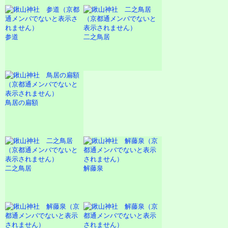
参道
二之鳥居
鳥居の扁額
二之鳥居
解藤泉