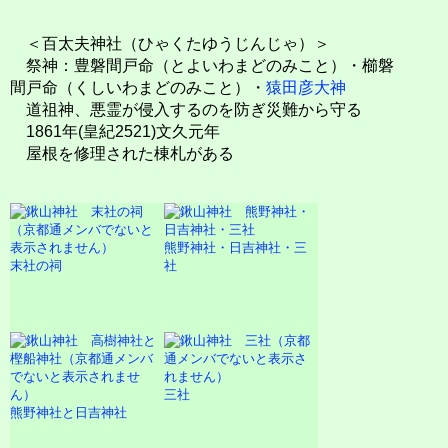
＜百太夫神社（ひゃくたゆうじんじゃ）＞
祭神：豊磐間戸命（とよいわまどのみこと）・櫛磐
間戸命（くしいわまどのみこと）・
猿田彦大神
道祖神、悪霊が侵入するのを防ぎ災難から守る
1861年(皇紀2521)文久元年
屋根を修理された棟札がある
熊野神社・日吉神社・三
末社の祠
社
三社
熊野神社と日吉神社