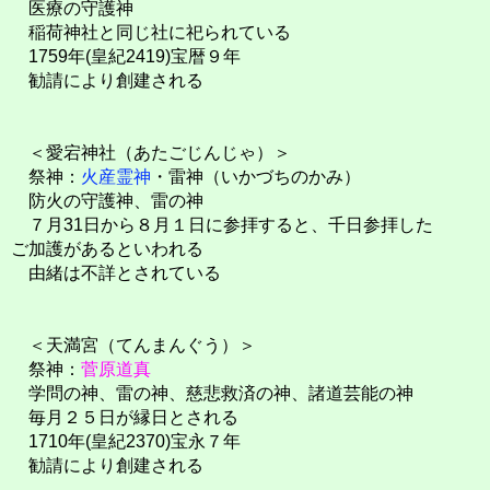
医療の守護神
稲荷神社と同じ社に祀られている
1759年(皇紀2419)宝暦９年
勧請により創建される
＜愛宕神社（あたごじんじゃ）＞
祭神：
火産霊神
・雷神（いかづちのかみ）
防火の守護神、雷の神
７月31日から８月１日に参拝すると、千日参拝した
ご加護があるといわれる
由緒は不詳とされている
＜天満宮（てんまんぐう）＞
祭神：
菅原道真
学問の神、雷の神、慈悲救済の神、諸道芸能の神
毎月２５日が縁日とされる
1710年(皇紀2370)宝永７年
勧請により創建される