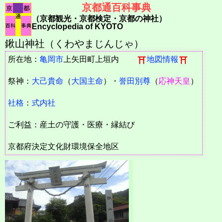
京都通百科事典
（京都観光・京都検定・京都の神社）
Encyclopedia of KYOTO
鍬山神社（くわやまじんじゃ）
所在地：
亀岡市
上矢田町上垣内
地図情報
祭神：
大己貴命
（
大国主命
）・
誉田別尊
（
応神天皇
）
社格
：
式内社
ご利益：産土の守護・医療・縁結び
京都府決定文化財環境保全地区