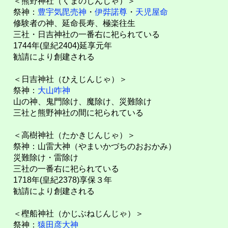
＜熊野神社（くまのじんじゃ）＞
祭神：
豊宇気毘売神
・
伊弉諾尊
・
天児屋命
修験者の神、延命長寿、極楽往生
三社・日吉神社の一番右に祀られている
1744年(皇紀2404)延享元年
勧請により創建される
＜日吉神社（ひえじんじゃ）＞
祭神：
大山咋神
山の神、鬼門除け、魔除け、災難除け
三社と熊野神社の間に祀られている
＜高樹神社（たかきじんじゃ）＞
祭神：山雷大神（やまいかづちのおおかみ）
災難除け・雷除け
三社の一番右に祀られている
1718年(皇紀2378)享保３年
勧請により創建される
＜樫船神社（かじぶねじんじゃ）＞
祭神：
猿田彦大神