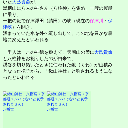
いた
大己貴命
が、
黒柄山に八人の神さん（八柱神）を集め、一艘の樫船
に乗り、
一把の鍬で保津浮田（請田）の峡（現在の
保津川
・
保
津峡
）を開き、
溜まっていた水を外へ流し出して、この地を豊かな農
地に変えたといわれる
里人は、この神徳を称えて、天岡山の麓に
大己貴命
と八柱神をお祀りしたのが由来で、
渓谷を切り拓いたときに使われた鍬（くわ）が山積み
となった様子から、「鍬山神社」と称されるようにな
ったといわれる
八幡宮
八幡宮