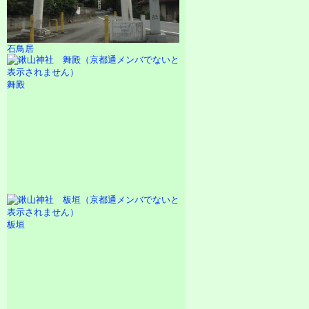
石鳥居
舞殿
板垣