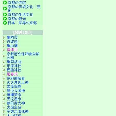
京都の寺院
京都の伝統文化・芸
術
京都の生活文化
京都の観光
日本・世界の京都
[関連項目]
亀岡市
丹波国
亀山藩
保津川
京都府立保津峡自然
公園
亀岡盆地
形原神社
樫船神社
延喜式
伊邪那岐命
火之迦具土神
素戔嗚尊
豊受大御神
邇邇芸命
天児屋命
猿田彦大神
大国主命
宇迦之御魂神
大山咋神