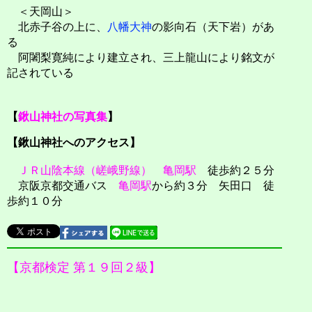
＜天岡山＞
北赤子谷の上に、
八幡大神
の影向石（天下岩）があ
る
阿闍梨寛純により建立され、三上龍山により銘文が
記されている
【
鍬山神社の写真集
】
【鍬山神社へのアクセス】
ＪＲ山陰本線（嵯峨野線）
亀岡駅
徒歩約２５分
京阪京都交通バス
亀岡駅
から約３分 矢田口 徒
歩約１０分
【京都検定 第１９回２級】