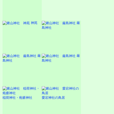
神苑
厳
島神社
厳
厳
島神社
島神社
稲荷神社・疱瘡神社
愛宕神社の鳥居