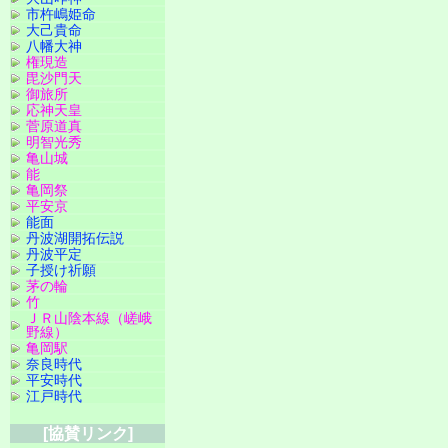
市杵嶋姫命
大己貴命
八幡大神
権現造
毘沙門天
御旅所
応神天皇
菅原道真
明智光秀
亀山城
能
亀岡祭
平安京
能面
丹波湖開拓伝説
丹波平定
子授け祈願
茅の輪
竹
ＪＲ山陰本線（嵯峨
野線）
亀岡駅
奈良時代
平安時代
江戸時代
[協賛リンク]