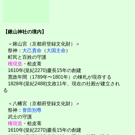
【鍬山神社の境内】
＜鍬山宮（京都府登録文化財）＞
祭神：
大己貴命
（
大国主命
）
町民と百姓の守護
権現造
・桧皮葺
1610年(皇紀2270)慶長15年の創建
寛政年間（1789年〜1801年）の棟札が現存する
1828年(皇紀2488)文政11年、現在の社殿が建立され
る
＜八幡宮（京都府登録文化財）＞
祭神：
誉田別尊
武士の守護
権現造
・桧皮葺
1610年(皇紀2270)慶長15年の創建