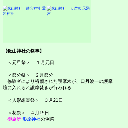
愛
天満
宕神社
宮
【鍬山神社の祭事】
＜元旦祭＞ １月元日
＜節分祭＞ ２月節分
修験者により祈願された護摩木が、口丹波一の護摩
壇に入れられ護摩焚きが行われる
＜人形慰霊祭＞ ３月21日
＜花祭＞ ４月15日
御旅所
形原神社
の例祭