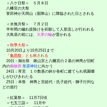
＜八ケ日祭＞ ５月８日
八幡宮の大祭
誉田神が天岡山（面降山）に降臨された日とされる
＜水無月祭＞ ７月２日
半年間の穢れ疫除けを祈願して人形流しが行われる
大鳥居の前には、
大茅の輪
が置かれる
＜
秋季大祭
＞
10月20日より10月25日まで
「
亀岡祭
」とも称される
20日：御出祭 鍬山宮と八幡宮の２基の神輿が旧町
内の
御旅所
形原神社
に向かう
24日：宵宮 １０数基の鉾が各町に建てられ祇園囃
しがひびきわたる
25日：本祭 神輿と宮総代・氏子総代・獅子行列な
どの巡行
＜紅葉祭＞ 11月7日頃
＜七五三詣＞ 11月中