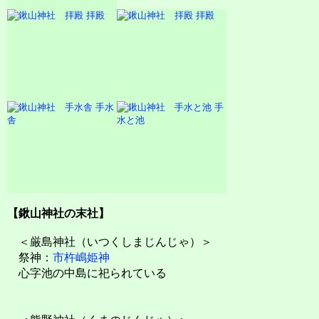
拝殿
拝殿
手水
手
舎
水と池
【鍬山神社の末社】
＜厳島神社（いつくしまじんじゃ）＞
祭神：
市杵嶋姫神
心字池の中島に祀られている