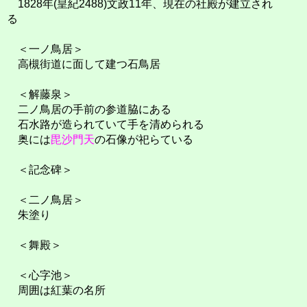
1828年(皇紀2488)文政11年、現在の社殿が建立され
る
＜一ノ鳥居＞
高槻街道に面して建つ石鳥居
＜解藤泉＞
二ノ鳥居の手前の参道脇にある
石水路が造られていて手を清められる
奥には
毘沙門天
の石像が祀らている
＜記念碑＞
＜二ノ鳥居＞
朱塗り
＜舞殿＞
＜心字池＞
周囲は紅葉の名所