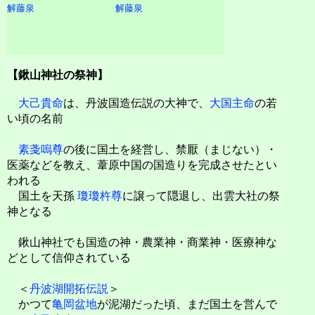
解藤泉
解藤泉
【鍬山神社の祭神】
大己貴命
は、丹波国造伝説の大神で、
大国主命
の若
い頃の名前
素戔嗚尊
の後に国土を経営し、禁厭（まじない）・
医薬などを教え、葦原中国の国造りを完成させたとい
われる
国土を天孫
瓊瓊杵尊
に譲って隠退し、出雲大社の祭
神となる
鍬山神社でも国造の神・農業神・商業神・医療神な
どとして信仰されている
＜
丹波湖開拓伝説
＞
かつて
亀岡盆地
が泥湖だった頃、まだ国土を営んで