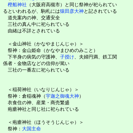
樫船神社
（大阪府高槻市）と同じ祭神が祀られてい
るといわれるが、駒札には
猿田彦大神
と記されている
道先案内の神、交通安全
三社の真ん中に祀られている
由緒は不詳とされている
＜金山神社（かなやまじんじゃ）＞
祭神：金山姫命（かなやまひめのみこと）
下半身の病気の守護神、
子授け
、夫婦円満、鉄工関
係者・金物店などの信仰が篤い
三社の一番左に祀られている
＜稲荷神社（いなりじんじゃ）＞
祭神：倉稲魂神（
宇迦之御魂大神
）
衣食住の神、産業・商売繁盛
疱瘡神社と同じ社に祀られている
＜疱瘡神社（ほうそうじんじゃ）＞
祭神：
大国主命