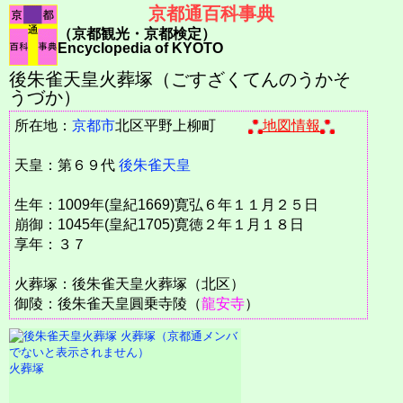
京都通百科事典
（京都観光・京都検定）
Encyclopedia of KYOTO
後朱雀天皇火葬塚（ごすざくてんのうかそ
うづか）
所在地：
京都市
北区平野上柳町
地図情報
天皇：第６９代
後朱雀天皇
生年：1009年(皇紀1669)寛弘６年１１月２５日
崩御：1045年(皇紀1705)寛徳２年１月１８日
享年：３７
火葬塚：後朱雀天皇火葬塚（北区）
御陵：後朱雀天皇圓乗寺陵（
龍安寺
）
火葬塚