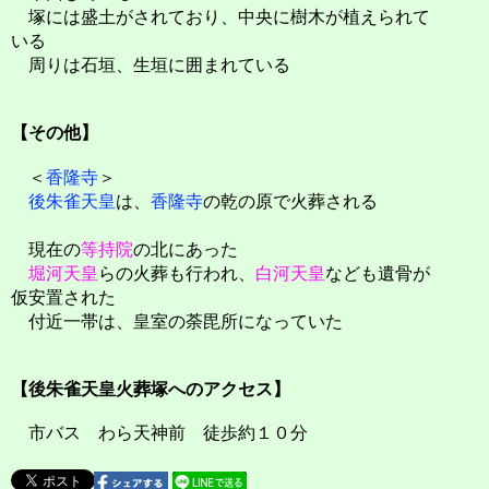
塚には盛土がされており、中央に樹木が植えられて
いる
周りは石垣、生垣に囲まれている
【その他】
＜
香隆寺
＞
後朱雀天皇
は、
香隆寺
の乾の原で火葬される
現在の
等持院
の北にあった
堀河天皇
らの火葬も行われ、
白河天皇
なども遺骨が
仮安置された
付近一帯は、皇室の荼毘所になっていた
【後朱雀天皇火葬塚へのアクセス】
市バス わら天神前 徒歩約１０分