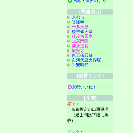
日本・世界の京都
[関連項目]
京都市
香隆寺
一条天皇
後朱雀天皇
後冷泉天皇
上東門院
藤原道長
龍安寺
東三条殿跡
白河天皇火葬塚
平安時代
[協賛リンク]
京都いいね！
[凡例]
赤字
：
京都検定の出題事項
（過去問は下段に掲
載）
ピンク
：