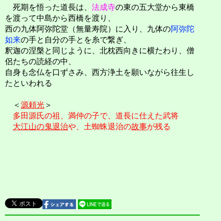
死期を悟った道長は、
法成寺
の東の五大堂から東橋
を渡って中島から西橋を渡り、
西の九体阿弥陀堂（無量寿院）に入り、九体の
阿弥陀
如来
の手と自分の手とを糸で繋ぎ、
釈迦の涅槃と同じように、北枕西向きに横たわり、僧
侶たちの読経の中、
自身も念仏を口ずさみ、西方浄土を願いながら往生し
たといわれる
＜
源頼光
＞
多田源氏の祖、満仲の子で、道長に仕えた武将
大江山の鬼退治
や、土蜘蛛退治の
故事
が残る