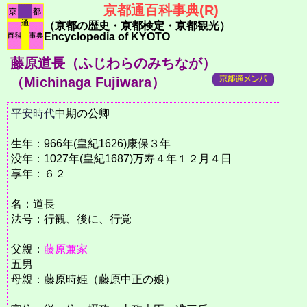
京都通百科事典(R)
（京都の歴史・京都検定・京都観光）
Encyclopedia of KYOTO
藤原道長（ふじわらのみちなが）
（Michinaga Fujiwara）
平安時代
中期の公卿
生年：966年(皇紀1626)康保３年
没年：1027年(皇紀1687)万寿４年１２月４日
享年：６２
名：道長
法号：行観、後に、行覚
父親：
藤原兼家
五男
母親：藤原時姫（藤原中正の娘）