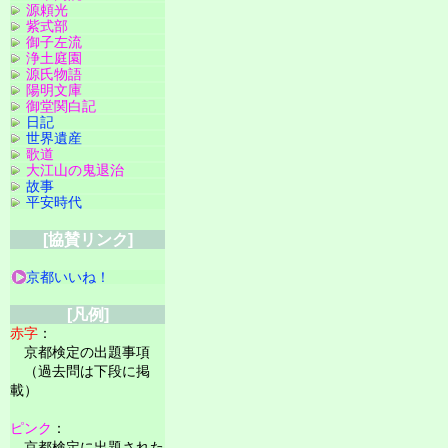
源頼光
紫式部
御子左流
浄土庭園
源氏物語
陽明文庫
御堂関白記
日記
世界遺産
歌道
大江山の鬼退治
故事
平安時代
[協賛リンク]
京都いいね！
[凡例]
赤字
：
京都検定の出題事項
（過去問は下段に掲
載）
ピンク
：
京都検定に出題された