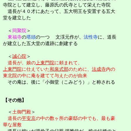
寺院として建立し、藤原氏の氏寺として栄えた寺院
道長が４０才にあたって、五大明王を安置する五大
堂を建立した
＜
同聚院
＞
東福寺
の
塔頭
の一つ 文渓元作が、
法性寺
に、道長
が建立した五大堂の遺跡に創建する
＜
誠心院
＞
道長が、娘の
上東門院
に頼まれて、
上東門院
に仕えていた
和泉式部
のために、
法成寺
内の
東北院の中に庵を建てて与えたのが由来
その庵は、後に「小御堂（こみどう）」と称される
【その他】
＜
土御門殿
＞
道長の
平安京
の中の数ヶ所の豪邸の中でも、最も豪
華な屋敷