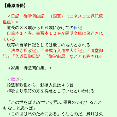
【藤原道長】
＜
日記
「
御堂関白記
」（国宝）（
ユネスコ世界記憶
遺産
）
＞
道長の３３歳から５６歳にかけての
日記
自筆本１４巻、書写本１２巻が
陽明文庫
に保存され
ている
現存の自筆日記としては最古のものとされる
「法成寺摂政記」「法成寺入道左大臣記」「御堂御
記」「入道殿御日記」「御堂御暦」などとも称される
＜家集「御堂関白集」＞
＜
歌道
＞
拾遺和歌集から、勅撰入集は４３首
和歌より漢詩の方を得意としていたといわれる
「この世をば わが世とぞ思ふ 望月の かけたること
も なしと思へば」
（この世は私のためにあるようなものだ。満月は欠