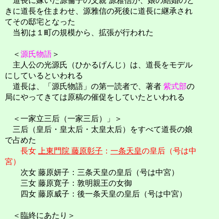
道長に嫁いだ源倫子の父親 源雅信が、娘の結婚のと
きに道長を住まわせ、源雅信の死後に道長に継承され
てその邸宅となった
当初は１町の規模から、拡張が行われた
＜
源氏物語
＞
主人公の光源氏（ひかるげんじ）は、道長をモデル
にしているといわれる
道長は、「源氏物語」の第一読者で、著者
紫式部
の
局にやってきては原稿の催促をしていたといわれる
＜一家立三后（一家三后）」＞
三后（皇后・皇太后・太皇太后）をすべて道長の娘
で占めた
長女
上東門院 藤原彰子
：
一条天皇
の皇后（号は中
宮）
次女 藤原妍子：三条天皇の皇后（号は中宮）
三女 藤原寛子：敦明親王の女御
四女 藤原威子：後一条天皇の皇后（号は中宮）
＜臨終にあたり＞