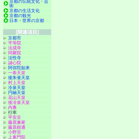
京都の伝統文化・芸
術
京都の生活文化
京都の観光
日本・世界の京都
[関連項目]
京都市
平等院
法成寺
同聚院
法性寺
誠心院
阿弥陀如来
一条天皇
後朱雀天皇
村上天皇
冷泉天皇
円融天皇
花山天皇
後冷泉天皇
内裏
行幸
平安京
藤原兼家
藤原頼通
小野宮
上東門院