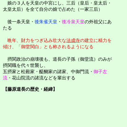
娘の３人を天皇の中宮にし、三后（皇后・皇太后・
太皇太后）を全て自分の娘で占めた（一家三后）
後一条天皇・
後朱雀天皇
・
後冷泉天皇
の外祖父にあ
たる
晩年、財力をつぎ込み壮大な
法成寺
の建立に精力を
傾け、「御堂関白」とも称されるようになる
摂関政治の崩壊後も、道長の子孫（御堂流）のみが
摂関職を代々世襲し、
五摂家と松殿家・醍醐家の諸家、中御門流・
御子左
流
・花山院流の諸流などを輩出する
【藤原道長の歴史・経緯】