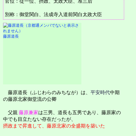
官位：従一位、摂政、太政大臣、准三后
別称：御堂関白、法成寺入道前関白太政大臣
藤原道長
藤原道長（ふじわらのみちなが）は、
平安時代
中期
の藤原北家御堂流の公卿
父親
藤原兼家
は三男、道長も五男であり、藤原家の
中でも目立たない存在だったが、
摂政まで昇進して、藤原北家の全盛期を築いた