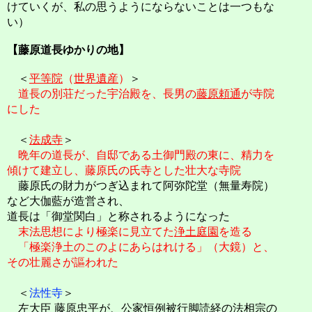
けていくが、私の思うようにならないことは一つもな
い）
【藤原道長ゆかりの地】
＜
平等院
（
世界遺産
）
＞
道長の別荘だった宇治殿を、長男の
藤原頼通
が寺院
にした
＜
法成寺
＞
晩年の道長が、自邸である土御門殿の東に、精力を
傾けて建立し、藤原氏の氏寺とした壮大な寺院
藤原氏の財力がつぎ込まれて阿弥陀堂（無量寿院）
など大伽藍が造営され、
道長は「御堂関白」と称されるようになった
末法思想により極楽に見立てた
浄土庭園
を造る
「極楽浄土のこのよにあらはれける」（大鏡）と、
その壮麗さが謳われた
＜
法性寺
＞
左大臣 藤原忠平が、公家恒例被行脚読経の法相宗の