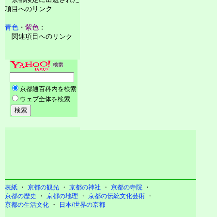
項目へのリンク
青色
・
紫色
：
関連項目へのリンク
表紙
・
京都の観光
・
京都の神社
・
京都の寺院
・
京都の歴史
・
京都の地理
・
京都の伝統文化芸術
・
京都の生活文化
・
日本/世界の京都