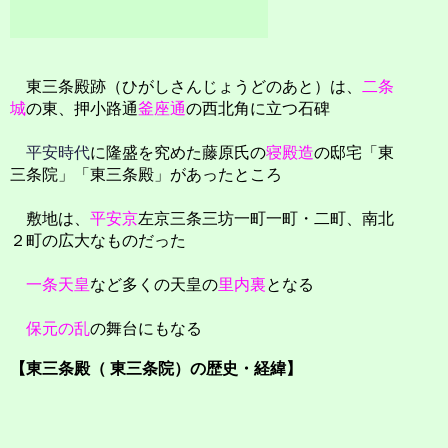
東三条殿跡（ひがしさんじょうどのあと）は、
二条
城
の東、押小路通
釜座通
の西北角に立つ石碑
平安時代
に隆盛を究めた藤原氏の
寝殿造
の邸宅「東
三条院」「東三条殿」があったところ
敷地は、
平安京
左京三条三坊一町一町・二町、南北
２町の広大なものだった
一条天皇
など多くの天皇の
里内裏
となる
保元の乱
の舞台にもなる
【東三条殿（ 東三条院）の歴史・経緯】