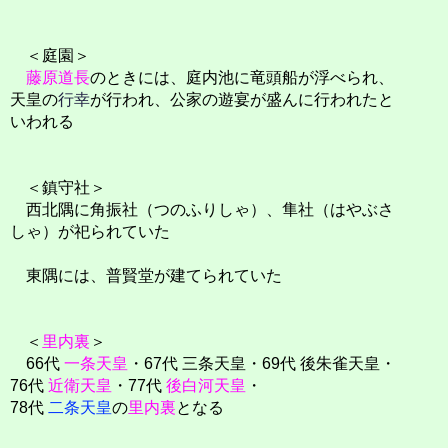
＜庭園＞
藤原道長
のときには、庭内池に竜頭船が浮べられ、
天皇の
行幸
が行われ、公家の遊宴が盛んに行われたと
いわれる
＜鎮守社＞
西北隅に角振社（つのふりしゃ）、隼社（はやぶさ
しゃ）が祀られていた
東隅には、普賢堂が建てられていた
＜
里内裏
＞
66代
一条天皇
・67代 三条天皇・69代 後朱雀天皇・
76代
近衛天皇
・77代
後白河天皇
・
78代
二条天皇
の
里内裏
となる