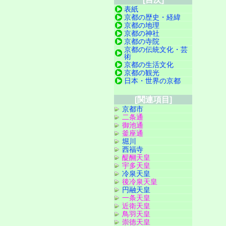
表紙
京都の歴史・経緯
京都の地理
京都の神社
京都の寺院
京都の伝統文化・芸
術
京都の生活文化
京都の観光
日本・世界の京都
[関連項目]
京都市
二条通
御池通
釜座通
堀川
西福寺
醍醐天皇
宇多天皇
冷泉天皇
後冷泉天皇
円融天皇
一条天皇
近衛天皇
鳥羽天皇
崇徳天皇