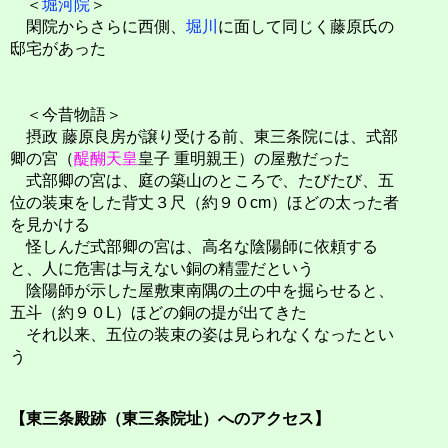
＜
堀河院
＞
閑院からさらに西側、
堀川
に面して同じく藤原氏の
邸宅があった
＜今昔物語＞
摂政 藤原良房が譲り受ける前、東三条院には、式部
卿の宮（
醍醐天皇
皇子 重明親王）の屋敷だった
式部卿の宮は、庭の築山のところで、たびたび、五
位の装束をした背丈３尺（約９０cm）ほどの太った者
を見かける
怪しんだ式部卿の宮は、高名な陰陽師に依頼する
と、人に危害は与えない銅の精霊だという
陰陽師が示した屋敷東南隅の土の中を掘らせると、
五斗（約９０L）ほどの銅の提が出てきた
それ以来、五位の装束の姿は見られなくなったとい
う
【東三条殿跡（東三条院址）へのアクセス】