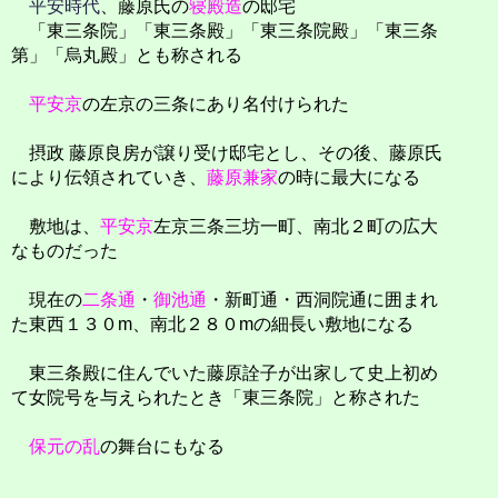
平安時代
、藤原氏の
寝殿造
の邸宅
「東三条院」「東三条殿」「東三条院殿」「東三条
第」「烏丸殿」とも称される
平安京
の左京の三条にあり名付けられた
摂政 藤原良房が譲り受け邸宅とし、その後、藤原氏
により伝領されていき、
藤原兼家
の時に最大になる
敷地は、
平安京
左京三条三坊一町、南北２町の広大
なものだった
現在の
二条通
・
御池通
・新町通・西洞院通に囲まれ
た東西１３０m、南北２８０mの細長い敷地になる
東三条殿に住んでいた藤原詮子が出家して史上初め
て女院号を与えられたとき「東三条院」と称された
保元の乱
の舞台にもなる