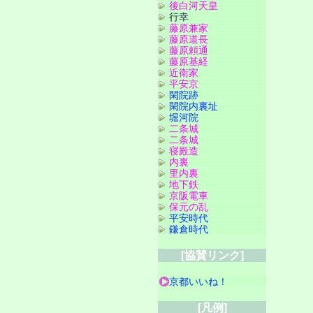
後白河天皇
行幸
藤原兼家
藤原道長
藤原頼通
藤原基経
近衛家
平安京
閑院跡
閑院内裏址
堀河院
二条城
二条城
寝殿造
内裏
里内裏
地下鉄
京阪電車
保元の乱
平安時代
鎌倉時代
[協賛リンク]
京都いいね！
[凡例]