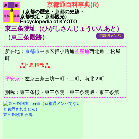
京都通百科事典(R)
（京都の歴史・京都の史跡・
京都検定・京都観光）
Encyclopedia of KYOTO
東三条院址（ひがしさんじょういんあと）
（東三条殿跡）
所在地：
京都市
中京区押小路通
釜座通
西北角 上松屋
町
地図情報
平安京
：左京三条三坊一町・二町、南北２町
別称：東三条殿・東三条院・東三条院殿・東三条第
東三条殿跡 石碑