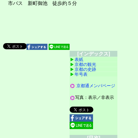
市バス 新町御池 徒歩約５分
[インデックス]
表紙
京都の観光
京都の史跡
年号表
京都通メンバページ
写真：表示／非表示
[目次]