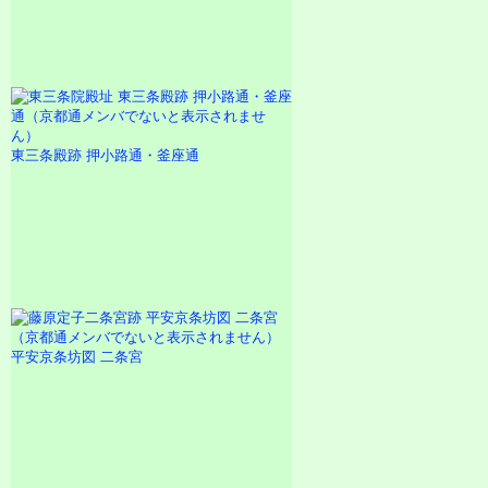
東三条殿跡 押小路通・釜座通
平安京条坊図 二条宮