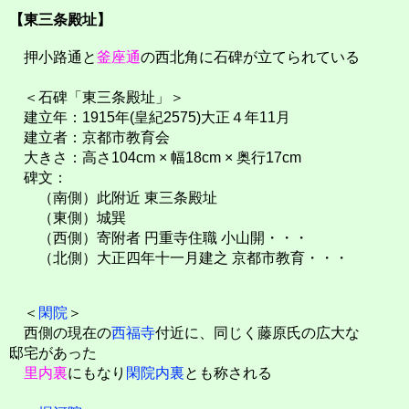
【東三条殿址】
押小路通と
釜座通
の西北角に石碑が立てられている
＜石碑「東三条殿址」＞
建立年：1915年(皇紀2575)大正４年11月
建立者：京都市教育会
大きさ：高さ104cm × 幅18cm × 奥行17cm
碑文：
（南側）此附近 東三条殿址
（東側）城巽
（西側）寄附者 円重寺住職 小山開・・・
（北側）大正四年十一月建之 京都市教育・・・
＜
閑院
＞
西側の現在の
西福寺
付近に、同じく藤原氏の広大な
邸宅があった
里内裏
にもなり
閑院内裏
とも称される