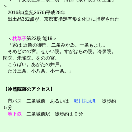
＞
2016年(皇紀2676)平成28年
出土品352点が、京都市指定有形文化財に指定された
＜
枕草子
第22段 能19＞
「家は 近衛の御門。二条みかゐ。一条もよし。
そめどのの宮。せかい院。すがはらの院。冷泉院。
閑院。朱雀院。をのの宮。
こうばい。あがたの井戸。
たけ三条。小八条。小一条。」
【冷然院跡のアクセス】
市バス 二条城前 あるいは
堀川丸太町
徒歩約
５分
地下鉄
二条城前駅 徒歩約１０分