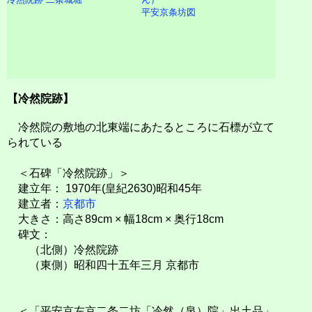
平安京条坊図
【冷然院跡】
冷然院の敷地の北東端にあたるところに石標が立て
られている
＜石碑「冷然院跡」＞
建立年： 1970年(皇紀2630)昭和45年
建立者：
京都市
大きさ：高さ89cm × 幅18cm × 奥行18cm
碑文：
（北側）冷然院跡
（東側）昭和四十五年三月 京都市
＜「平安京左京二条二坊「冷然（泉）院」出土品」