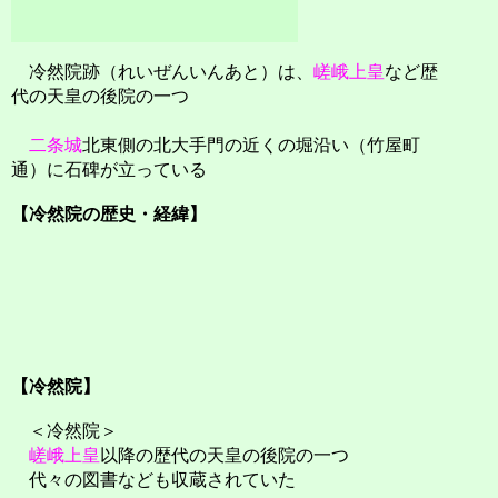
冷然院跡（れいぜんいんあと）は、
嵯峨上皇
など歴
代の天皇の後院の一つ
二条城
北東側の北大手門の近くの堀沿い（竹屋町
通）に石碑が立っている
【冷然院の歴史・経緯】
【冷然院】
＜冷然院＞
嵯峨上皇
以降の歴代の天皇の後院の一つ
代々の図書なども収蔵されていた