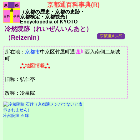
京都通百科事典(R)
（京都の歴史・京都の史跡・
京都検定・京都観光）
Encyclopedia of KYOTO
冷然院跡（れいぜんいんあと）
（ReizenIn）
所在地：
京都市
中京区竹屋町通
堀川
西入南側二条城
町
地図情報
旧称：弘仁亭
改称：冷泉院
冷然院跡 石碑