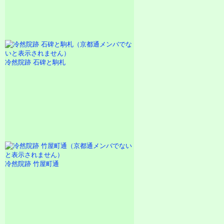
冷然院跡 石碑と駒札
冷然院跡 竹屋町通