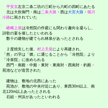
平安京
左京二条二坊の三町から六町の四町にあたる
北は大炊御門・南は
二条大路
・西は
大宮大路
・
堀川
小路
に画されていた
嵯峨上皇
は冷然院の作庭にも関わり趣向を凝らし、
詩歌の宴を催したといわれる
数十の建物が建てられ林泉があったとされる
２度焼失した後、
村上天皇
により再建され、
「然」の字は「燃」に通じることから「冷然院」より
「冷泉院」に改められる
西門・南殿・中殿・東対・東南対・西南対・釣殿・
苑池などが造営された
建物は、敷地の北西にあった
苑池が、敷地の中央付近にあり、東西30m以上、南
北120m以上あったとされる
石組・州浜があったといわれる