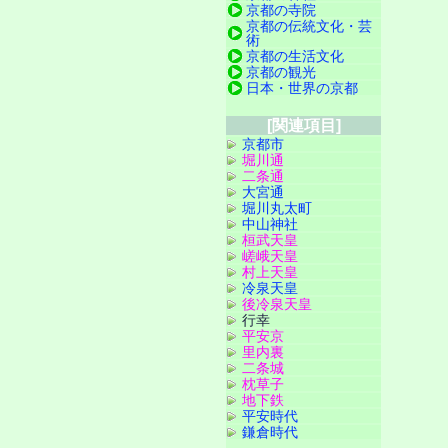
京都の寺院
京都の伝統文化・芸
術
京都の生活文化
京都の観光
日本・世界の京都
[関連項目]
京都市
堀川通
二条通
大宮通
堀川丸太町
中山神社
桓武天皇
嵯峨天皇
村上天皇
冷泉天皇
後冷泉天皇
行幸
平安京
里内裏
二条城
枕草子
地下鉄
平安時代
鎌倉時代