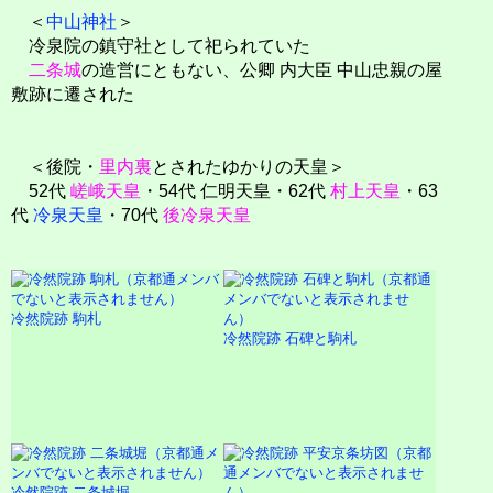
＜
中山神社
＞
冷泉院の鎮守社として祀られていた
二条城
の造営にともない、公卿 内大臣 中山忠親の屋
敷跡に遷された
＜後院・
里内裏
とされたゆかりの天皇＞
52代
嵯峨天皇
・54代 仁明天皇・62代
村上天皇
・63
代
冷泉天皇
・70代
後冷泉天皇
冷然院跡 駒札
冷然院跡 石碑と駒札
冷然院跡 二条城堀