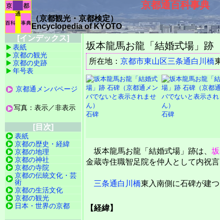
京都通百科事典
（京都観光・京都検定）
Encyclopedia of KYOTO
[インデックス]
坂本龍馬お龍「結婚式場」跡
表紙
京都の観光
所在地：
京都市
東山区
三条通白川橋
京都の史跡
年号表
京都通メンバページ
写真：表示／非表示
石碑
石碑
[目次]
表紙
京都の歴史・経緯
坂本龍馬お龍「結婚式場」跡は、
坂
京都の地理
京都の神社
金蔵寺住職智足院を仲人として内祝言
京都の寺院
京都の伝統文化・芸
術
三条通白川橋
東入南側に石碑が建つ
京都の生活文化
京都の観光
日本・世界の京都
【経緯】