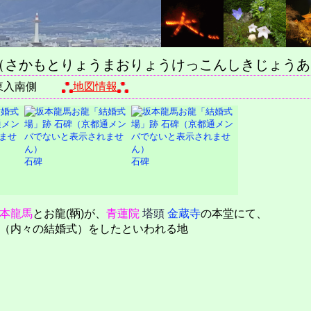
（さかもとりょうまおりょうけっこんしきじょうあ
東入南側
地図情報
石碑
石碑
本龍馬
とお龍(鞆)が、
青蓮院
塔頭
金蔵寺
の本堂にて、
（内々の結婚式）をしたといわれる地