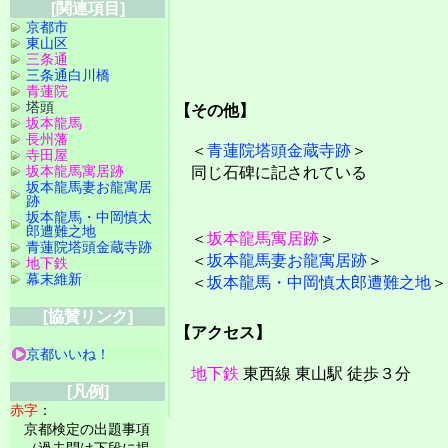
[関連項目]
京都市
東山区
三条通
三条通白川橋
青蓮院
塔頭
【その他】
坂本龍馬
長州藩
＜
青蓮院塔頭金蔵寺跡
＞
寺田屋
坂本龍馬寓居跡
同じ石碑に記されている
坂本龍馬妻お龍寓居
跡
坂本龍馬・中岡慎太
郎遭難之地
＜
坂本龍馬寓居跡
＞
青蓮院塔頭金蔵寺跡
＜
坂本龍馬妻お龍寓居跡
＞
地下鉄
幕末維新
＜
坂本龍馬・中岡慎太郎遭難之地
＞
[協賛リンク]
【アクセス】
京都いいね！
地下鉄
東西線 東山駅 徒歩３分
[凡例]
赤字
：
京都検定の出題事項
（過去問は下段に掲