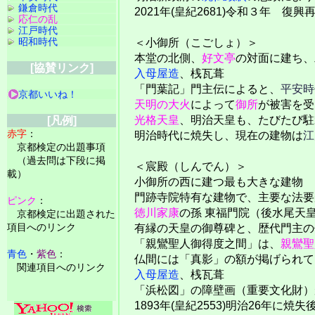
鎌倉時代
2021年(皇紀2681)令和３年 復興
応仁の乱
江戸時代
昭和時代
＜小御所（こごしょ）＞
本堂の北側、
好文亭
の対面に建ち、
[協賛リンク]
入母屋造
、桟瓦葺
「門葉記」門主伝によると、
平安時
京都いいね！
天明の大火
によって
御所
が被害を受
光格天皇
、明治天皇も、たびたび駐
[凡例]
赤字
：
明治時代に焼失し、現在の建物は
江
京都検定の出題事項
（過去問は下段に掲
＜宸殿（しんでん）＞
載）
小御所の西に建つ最も大きな建物
門跡寺院特有な建物で、主要な法要
ピンク
：
徳川家康
の孫 東福門院（後水尾天
京都検定に出題された
項目へのリンク
有縁の天皇の御尊碑と、歴代門主の
「親鸞聖人御得度之間」は、
親鸞聖
青色
・
紫色
：
仏間には「真影」の額が掲げられて
関連項目へのリンク
入母屋造
、桟瓦葺
「浜松図」の障壁画（重要文化財）
1893年(皇紀2553)明治26年に焼