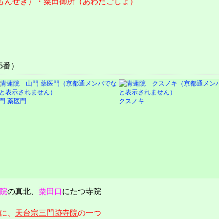
もんせき）・粟田御所（あわたごしょ）
）
5番）
門 薬医門
クスノキ
院
の真北、
粟田口
にたつ寺院
に、
天台宗三門跡寺院
の一つ