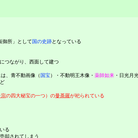
仮御所」として
国の史跡
となっている
につながり、西面して建つ
は、青不動画像（
国宝
）・不動明王木像・
薬師如来
・日光月
ど
台宗
の四大秘宝の一つ）の
曼荼羅
が祀られている
いる
売却されてしまう