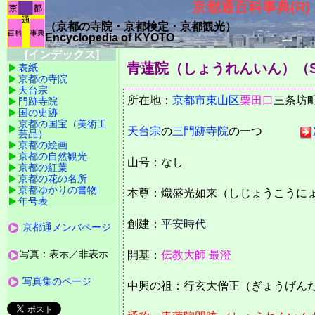
京都通百科事典(R)
（京都の寺院・京都検定・京都観光）
Encyclopedia of KYOTO
[インデックス]
青蓮院（しょうれんいん）
（S
表紙
京都の寺院
天台宗
所在地：
京都市
東山区
粟田口
三条
門跡寺院
国の史跡
京都の国宝（美術工
天台宗
の
三門跡寺院
の一つ
芸品）
京都の絵画
京都の自然観光
山号：なし
京都の紅葉
京都の花の名所
京都ゆかりの書物
本尊：熾盛光如来（しじょうこうに
年号表
創建：
平安時代
京都通メンバページ
写真：表示／非表示
開基：
伝教大師 最澄
写真集のページ
中興の祖：行玄大僧正（ぎょうげん