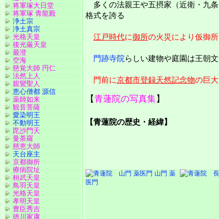
多くの法親王や五摂家（近衛・九条
将軍塚大日堂
将軍塚 青龍殿
格式を誇る
浄土宗
浄土真宗
光格天皇
江戸時代
に
御所
の火災により仮御所
後光厳天皇
最澄
門跡寺院
らしい建物や庭園は王朝文
空海
慈覚大師 円仁
法然上人
門前に
京都市登録天然記念物
の巨大
親鸞聖人
恵心僧都 源信
【
青蓮院の写真集
】
薬師如来
観音菩薩
愛染明王
【青蓮院の歴史・経緯】
不動明王
毘沙門天
曼荼羅
慈恵大師
天台座主
京都御所
療病院址
山門 薬
桓武天皇
医門
鳥羽天皇
光格天皇
孝明天皇
豊臣秀吉
徳川家康