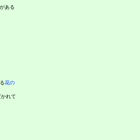
がある
る
花の
置かれて