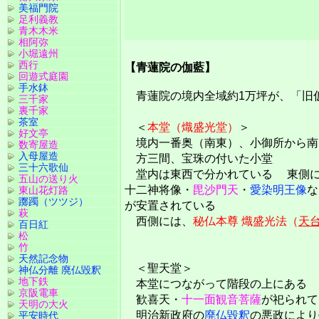
美福門院
足利義教
青木木米
相阿弥
小堀遠州
西行
【青蓮院の伽藍】
回遊式庭園
手水鉢
青蓮院の境内全域約1万坪が、「旧
三千家
裏千家
茶室
＜
本堂（熾盛光堂）
＞
好文亭
境内一番奥（南東）、小御所から南
数寄屋造
入母屋造
方三間、宝珠の付いた小堂
三十六歌仙
堂内は東西で分かれている 東側に
五山の送り火
十二神将像・
毘沙門天
・
愛染明王像
な
東山花灯路
躑躅（ツツジ）
が安置されている
萩
西側には、
秘仏本尊 熾盛光法（
天
百日紅
松
竹
天然記念物
＜聖天堂＞
神仏分離 廃仏毀釈
地下鉄
本堂につながって階段の上にある
京阪電車
歓喜天・
十一面観音菩薩
が祀られて
天明の大火
明治新政府の
廃仏毀釈
の悪政により
平安時代