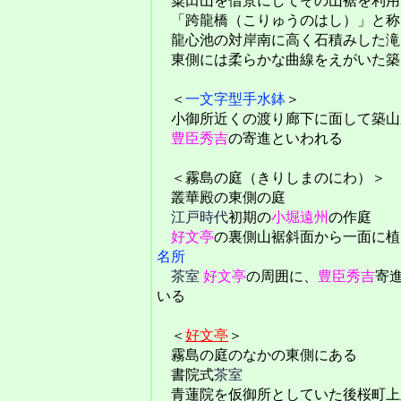
粟田山を借景にしてその山裾を利用
「跨龍橋（こりゅうのはし）」と称
龍心池の対岸南に高く石積みした滝
東側には柔らかな曲線をえがいた築
＜
一文字型手水鉢
＞
小御所近くの渡り廊下に面して築山
豊臣秀吉
の寄進といわれる
＜霧島の庭（きりしまのにわ）＞
叢華殿の東側の庭
江戸時代
初期の
小堀遠州
の作庭
好文亭
の裏側山裾斜面から一面に植
名所
茶室
好文亭
の周囲に、
豊臣秀吉
寄
いる
＜
好文亭
＞
霧島の庭のなかの東側にある
書院式
茶室
青蓮院を仮御所としていた後桜町上