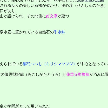
した、龍心池（りゅうしんち）を中心とした
池泉回遊式庭園
される反りの美しい石橋が架かり、洗心滝（せんしんのたき）
口があり、
山が設けられ、その北側に
好文亭
が建つ
泉水庭に置かれている自然石の
手水鉢
えられている
霧島つつじ（キリシマツツジ）
が中心となってい
進の御輿型燈籠（みこしがたとうろ）と
蓮華寺型燈籠
が巧みに
皇が学問所として用いられた