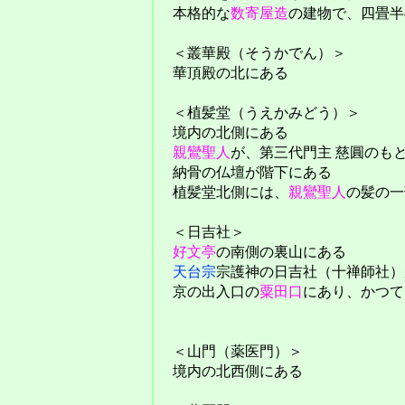
本格的な
数寄屋造
の建物で、四畳半
＜叢華殿（そうかでん）＞
華頂殿の北にある
＜植髪堂（うえかみどう）＞
境内の北側にある
親鸞聖人
が、第三代門主 慈圓のも
納骨の仏壇が階下にある
植髪堂北側には、
親鸞聖人
の髪の一
＜日吉社＞
好文亭
の南側の裏山にある
天台宗
宗護神の日吉社（十禅師社）
京の出入口の
粟田口
にあり、かつて
＜山門（薬医門）＞
境内の北西側にある