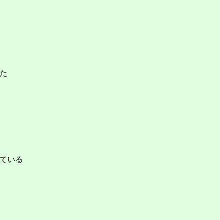
た
ている