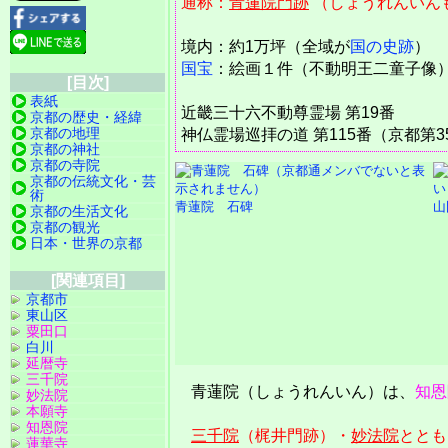
通称：
青蓮院門跡
（しょうれんいん
境内：約1万坪（全域が
国の史跡
）
国宝
：絵画１件（不動明王二童子像
[目次]
表紙
近畿三十六不動尊霊場 第19番
京都の歴史・経緯
京都の地理
神仏霊場巡拝の道 第115番（京都第3
京都の神社
京都の寺院
京都の伝統文化・芸
術
青蓮院 石碑
山
京都の生活文化
京都の観光
日本・世界の京都
[関連項目]
京都市
東山区
粟田口
白川
延暦寺
三千院
青蓮院（しょうれんいん）は、
知恩
妙法院
本願寺
知恩院
三千院
（梶井門跡）・
妙法院
ととも
蓮華寺