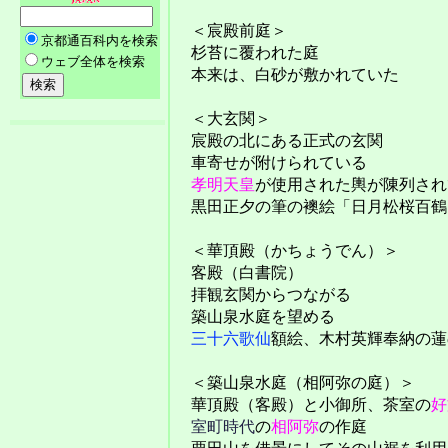
＜宸殿前庭＞
杉苔に覆われた庭
本来は、白砂が敷かれていた
＜大玄関＞
宸殿の北にある正式の玄関
車寄せが附けられている
孝明天皇
が使用された輿が陳列され
黒田正夕の筆の襖絵「日月松桜百鶴
＜華頂殿（かちょうでん）＞
客殿（白書院）
拝観玄関からつながる
築山泉水庭を望める
三十六歌仙
額絵、木村英輝奉納の蓮
＜築山泉水庭（相阿弥の庭）＞
華頂殿（客殿）と小御所、茶室の
好
室町時代
の
相阿弥
の作庭