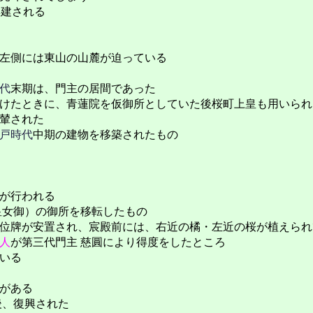
再建される
左側には東山の山麓が迫っている
代
末期は、門主の居間であった
けたときに、青蓮院を仮御所としていた後桜町上皇も用いられ
輦された
戸時代
中期の建物を移築されたもの
が行われる
皇女御）の御所を移転したもの
位牌が安置され、宸殿前には、右近の橘・左近の桜が植えられ
人
が第三代門主 慈圓により得度をしたところ
いる
がある
失後、復興された