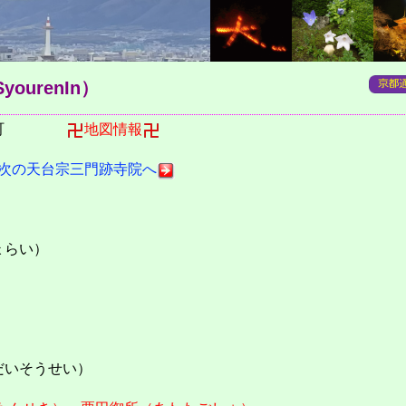
yourenIn）
坊町
地図情報
次の天台宗三門跡寺院へ
ょらい）
だいそうせい）