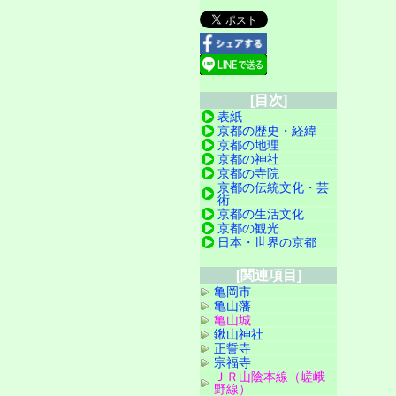
[目次]
表紙
京都の歴史・経緯
京都の地理
京都の神社
京都の寺院
京都の伝統文化・芸
術
京都の生活文化
京都の観光
日本・世界の京都
[関連項目]
亀岡市
亀山藩
亀山城
鍬山神社
正誓寺
宗福寺
ＪＲ山陰本線（嵯峨
野線）