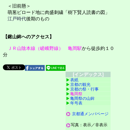
＜旧前懸＞
萌葱ビロード地に肉盛刺繍「樹下賢人読書の図」
江戸時代
後期のもの
【鍬山鉾へのアクセス】
ＪＲ山陰本線（嵯峨野線）
亀岡駅
から徒歩約１０
分
[インデックス]
表紙
京都の観光
京都の祭・行事
亀岡祭
亀岡祭の山鉾
年号表
京都通メンバページ
写真：表示／非表示