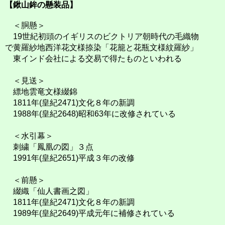
【鍬山鉾の懸装品】
＜胴懸＞
19世紀初頭のイギリスのビクトリア朝時代の毛織物
で黄羅紗地西洋花文様捺染「花籠と花瓶文様紋羅紗」
東インド会社による交易で得たものといわれる
＜見送＞
縹地雲竜文様綴錦
1811年(皇紀2471)文化８年の新調
1988年(皇紀2648)昭和63年に改修されている
＜水引幕＞
刺繍「鳳凰の図」３点
1991年(皇紀2651)平成３年の改修
＜前懸＞
綴織「仙人書画之図」
1811年(皇紀2471)文化８年の新調
1989年(皇紀2649)平成元年に補修されている