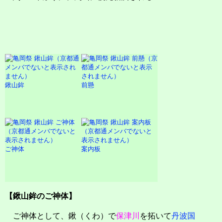
鍬山鉾
前懸
ご神体
案内板
【鍬山鉾のご神体】
ご神体として、鍬（くわ）で
保津川
を拓いて
丹波国