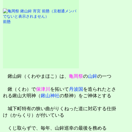
前懸
鍬山鉾（くわやまほこ）は、
亀岡祭
の
山鉾
の一つ
鍬（くわ）で
保津川
を拓いて
丹波国
を造られたとさ
れる鍬山大明神（
鍬山神社
の祭神）をご神体とする
城下町特有の狭い曲がりくねった道に対応する仕掛
け（からくり）が付いている
くじ取らずで、毎年、山鉾巡幸の最後を務める