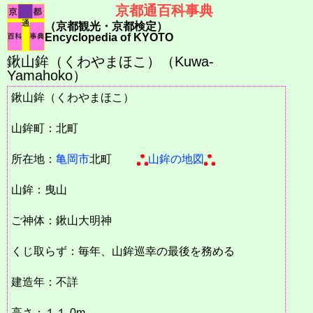
京都通百科事典
（京都観光・京都検定）
Encyclopedia of KYOTO
鍬山鉾（くわやまほこ）（Kuwa-
Yamahoko）
鍬山鉾（くわやまほこ）
山鉾町：北町
所在地：
亀岡市
北町
山鉾の地図
山鉾：曳山
ご神体：鍬山大明神
くじ取らず：毎年、山鉾巡幸の最後を務める
建造年：不詳
高さ：１１.0m