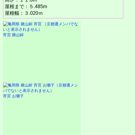
屋根まで：５.485m
屋根幅：３.020ｍ
宵宮 鍬山鉾
宵宮 お囃子