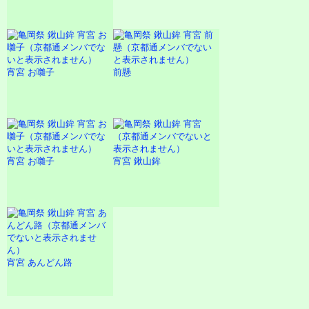
宵宮 お囃子
前懸
宵宮 お囃子
宵宮 鍬山鉾
宵宮 あんどん路