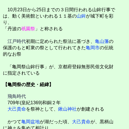
10月23日から25日までの３日間行われる山鉾行事で
は、動く美術館といわれる１１基の
山鉾
が城下町を彩
り、
「丹波の
祇園祭
」と称される
江戸時代
初期に定められた祭法に基づき、
亀山藩
の
保護のもと町衆の祭として行われてきた
亀岡市
の伝統
的なお祭
「亀岡祭山鉾行事」が、京都府登録無形民俗文化財
に指定されている
【亀岡祭の歴史・経緯】
飛鳥時代
709年(皇紀1369)和銅２年
大己貴命
を祭神として、
鍬山神社
が創建される
かつて
亀岡盆地
が湖だった頃、
大己貴命
が、黒柄山
に神々を集めて相計り、