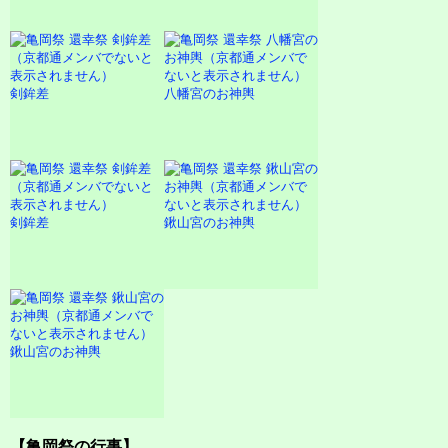
剣鉾差
八幡宮のお神輿
剣鉾差
鍬山宮のお神輿
鍬山宮のお神輿
【亀岡祭の行事】