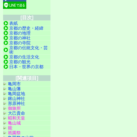
[目次]
表紙
京都の歴史・経緯
京都の地理
京都の神社
京都の寺院
京都の伝統文化・芸
術
京都の生活文化
京都の観光
日本・世界の京都
[関連項目]
亀岡市
亀山藩
亀岡盆地
鍬山神社
形原神社
御旅所
大己貴命
昭和天皇
亀山城
能
祇園祭