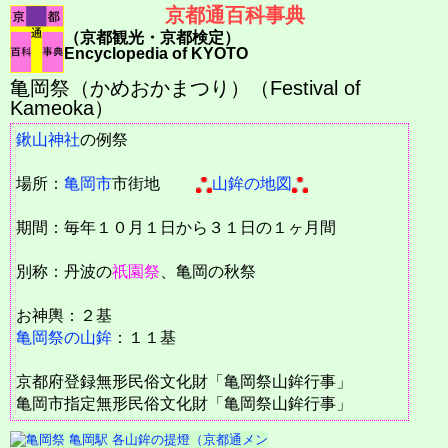
京都通百科事典
（京都観光・京都検定）
Encyclopedia of KYOTO
亀岡祭（かめおかまつり）（Festival of
Kameoka）
鍬山神社
の例祭
場所：
亀岡市
市街地
山鉾の地図
期間：毎年１０月１日から３１日の１ヶ月間
別称：丹波の
祇園祭
、亀岡の秋祭
お神輿：２基
亀岡祭の山鉾
：１１基
京都府登録無形民俗文化財「亀岡祭山鉾行事」
亀岡市指定無形民俗文化財「亀岡祭山鉾行事」