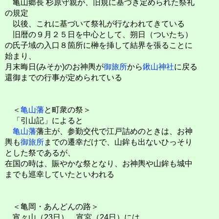
亀山郷長 杉原守親が、旧規に基づき定められた祭礼
の規定
以後、これに基づいて祭礼が行なわれてきている
旧暦の９月２５日を中心として、朔日（ついたち）
の氏子域の入口８箇所に榊を挿して結界を張ることに
始まり、
月末晦日(みそか)のお神輿が
御旅所
から
鍬山神社
に戻る
還御までの行事が定められている
＜
亀山藩
と町衆の祭＞
「引山記」によると
亀山藩
藩主が、参勤交代で江戸詰めのときは、お神
輿も
御旅所
までの遷幸だけで、山鉾も出ないひっそり
とした祭であるが、
在国の時は、賑やかな祭となり、お神輿や山鉾も城中
までも巡幸していたといわれる
＜亀岡・あんどんの路＞
宵々山（23日）、宵宮（24日）には、