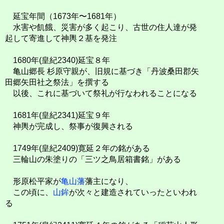
延宝年間（1673年〜1681年）
水害や飢餓、災害が多く起こり、古世の住人達が発
起して寄進して神輿２基を発注
1680年(皇紀2340)延宝８年
亀山郷長 杉原守親が、旧規に基づき「丹波桑田郡矢
田郷矢田社之祭法」を撰する
以後、これに基づいて祭礼が行なわれることになる
1681年(皇紀2341)延宝９年
神輿が完成し、祭事が復興される
1749年(皇紀2409)寛延２年の銘がある
三輪山の朱塗りの「三ツ之鳥居箱書銘」がある
形原松平家が
亀山藩
藩主になり、
この頃に、
山鉾
が次々と建造されていったといわれ
る