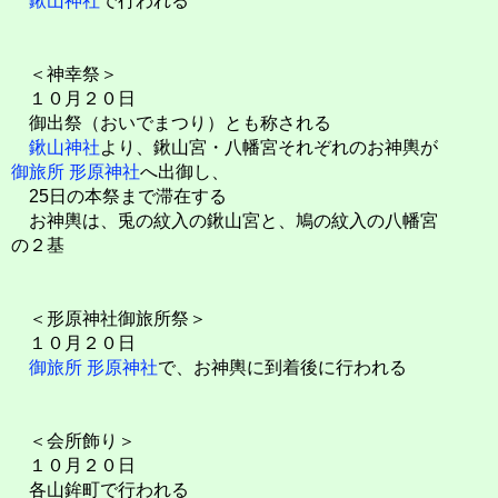
鍬山神社
で行われる
＜神幸祭＞
１０月２０日
御出祭（おいでまつり）とも称される
鍬山神社
より、鍬山宮・八幡宮それぞれのお神輿が
御旅所
形原神社
へ出御し、
25日の本祭まで滞在する
お神輿は、兎の紋入の鍬山宮と、鳩の紋入の八幡宮
の２基
＜形原神社御旅所祭＞
１０月２０日
御旅所
形原神社
で、お神輿に到着後に行われる
＜会所飾り＞
１０月２０日
各山鉾町で行われる