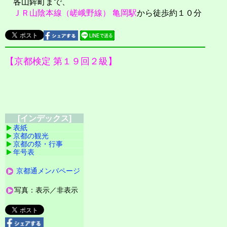
各山鉾町まで、
ＪＲ山陰本線（嵯峨野線）
亀岡駅
から徒歩約１０分
【京都検定 第１９回２級】
[インデックス]
表紙
京都の観光
京都の祭・行事
年号表
京都通メンバページ
写真：表示／非表示