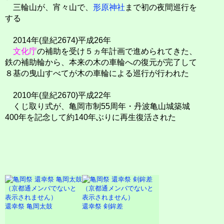
三輪山が、宵々山で、
形原神社
まで初の夜間巡行を
する
2014年(皇紀2674)平成26年
文化庁
の補助を受け５ヵ年計画で進められてきた、
鉄の補助輪から、本来の木の車輪への復元が完了して
８基の曳山すべてが木の車輪による巡行が行われた
2010年(皇紀2670)平成22年
くじ取り式が、亀岡市制55周年・丹波亀山城築城
400年を記念して約140年ぶりに再生復活された
還幸祭 亀岡太鼓
還幸祭 剣鉾差