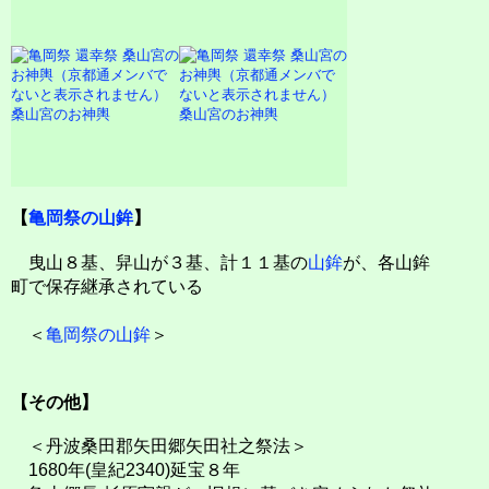
桑山宮のお神輿
桑山宮のお神輿
【
亀岡祭の山鉾
】
曳山８基、舁山が３基、計１１基の
山鉾
が、各山鉾
町で保存継承されている
＜
亀岡祭の山鉾
＞
【その他】
＜丹波桑田郡矢田郷矢田社之祭法＞
1680年(皇紀2340)延宝８年