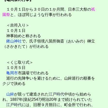
１０月１日から３０日の１か月間、日本三大祭の
祇
園祭
と、ほぼ同じような行事が行われる
＜吉符入り＞
１０月１日
神事始めと称される
鍬山神社
で、氏子領境八箇所御斎（おいみの）榊立
（さかきたて）が行われる
＜くじ取り式＞
１０月５日
亀岡市
市議場で行われる
巡行の先陣争いを避けるために、山鉾巡行の順番を
クジで決める
山鉾
が競って建造された
江戸時代
中頃から始めら
れ、1887年(皇紀2547)明治20年まで続けられていた
江戸時代
には、旧暦９月朔日に、町会所で行われ、