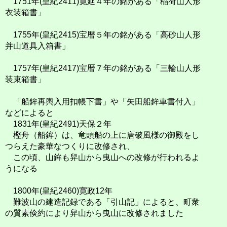
1751年(皇紀2411)寛延４年の銘がある「稲荷山人形
衣装箱書」
1755年(皇紀2415)宝暦５年の銘がある「高砂山人形
并山道具入箱書」
1757年(皇紀2417)宝暦７年の銘がある「三輪山人形
装束箱書」
「船鉾再輿入用扣帳下書」や「矢田船鉾車書付入」
などによると
1831年(皇紀2491)天保２年
樫舟（船鉾）は、竜頭船の上に唐破風様の御殿をし
つらえた豪華なつくりに改修され、
この頃、山鉾も舁山から曳山への改修が行われるよ
うになる
1800年(皇紀2460)寛政12年
難波山の建造記録である「引山記」によると、町衆
の質素倹約により舁山から曳山に改修されました