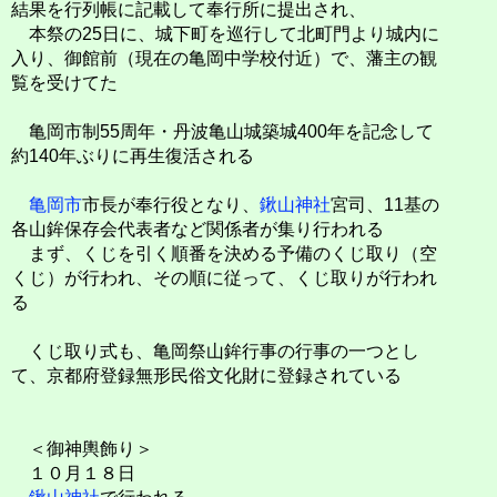
結果を行列帳に記載して奉行所に提出され、
本祭の25日に、城下町を巡行して北町門より城内に
入り、御館前（現在の亀岡中学校付近）で、藩主の観
覧を受けてた
亀岡市制55周年・丹波亀山城築城400年を記念して
約140年ぶりに再生復活される
亀岡市
市長が奉行役となり、
鍬山神社
宮司、11基の
各山鉾保存会代表者など関係者が集り行われる
まず、くじを引く順番を決める予備のくじ取り（空
くじ）が行われ、その順に従って、くじ取りが行われ
る
くじ取り式も、亀岡祭山鉾行事の行事の一つとし
て、京都府登録無形民俗文化財に登録されている
＜御神輿飾り＞
１０月１８日