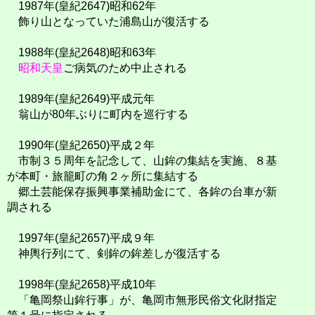
1987年(皇紀2647)昭和62年
飾り山となっていた浦島山が復活する
1988年(皇紀2648)昭和63年
昭和天皇
ご病気のため中止される
1989年(皇紀2649)平成元年
翁山が80年ぶりに町内を巡行する
1990年(皇紀2650)平成２年
市制３５周年を記念して、山鉾の集結を実施、８基
が本町・旅籠町の角２ヶ所に集結する
郷土芸能保存振興事業補助金にて、各鉾の台車が新
調される
1997年(皇紀2657)平成９年
神輿行列にて、剣鉾の鉾差しが復活する
1998年(皇紀2658)平成10年
「亀岡祭山鉾行事」が、亀岡市無形民俗文化財指定