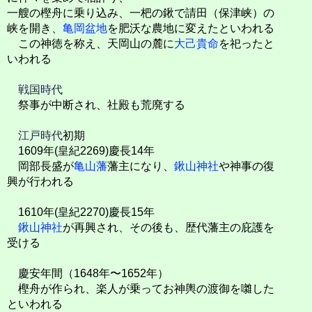
一艘の樫舟に乗り込み、一杷の鍬で請田（保津峡）の
峡を開き、
亀岡盆地
を肥沃な農地に変えたといわれる
この神徳を称え、天岡山の麓に
大己貴命
を祀ったと
いわれる
戦国時代
祭事が中断され、社殿も荒廃する
江戸時代
初期
1609年(皇紀2269)慶長14年
岡部長盛が
亀山藩
藩主になり、
鍬山神社
や神事の復
興が行われる
1610年(皇紀2270)慶長15年
鍬山神社
が再興され、その後も、歴代藩主の庇護を
受ける
慶安年間（1648年〜1652年）
樫舟が作られ、楽人が乗ってお神輿の渡御を囃した
といわれる