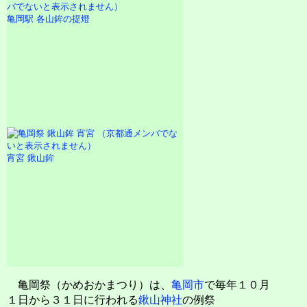
亀岡駅 各山鉾の提燈
宵宮 鍬山鉾
亀岡祭（かめおかまつり）は、
亀岡市
で毎年１０月
１日から３１日に行われる
鍬山神社
の例祭