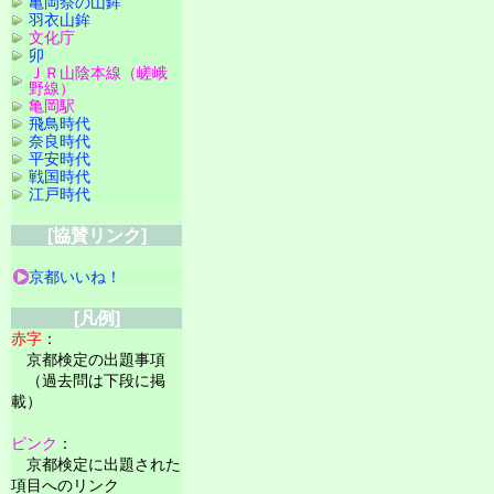
亀岡祭の山鉾
羽衣山鉾
文化庁
卯
ＪＲ山陰本線（嵯峨
野線）
亀岡駅
飛鳥時代
奈良時代
平安時代
戦国時代
江戸時代
[協賛リンク]
京都いいね！
[凡例]
赤字
：
京都検定の出題事項
（過去問は下段に掲
載）
ピンク
：
京都検定に出題された
項目へのリンク