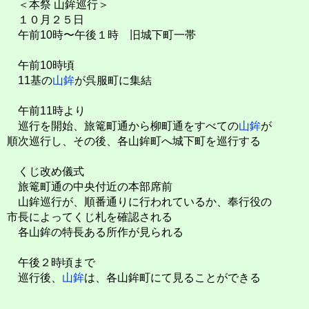
＜本祭 山鉾巡行＞
１０月２５日
午前10時〜午後１時 旧城下町一帯
午前10時頃
11基の
山鉾
が呉服町に集結
午前11時より
巡行を開始、旅篭町通から柳町通をすべての
山鉾
が
順次巡行し、その後、各山鉾町へ城下町を巡行する
くじ改め儀式
旅篭町通の中央付近の本部席前
山鉾巡行が、順番通りに行われているか、奉行役の
市長によってくじ札を確認される
各山鉾の特長ある所作が見られる
午後２時頃まで
巡行後、
山鉾
は、各山鉾町にて見ることができる