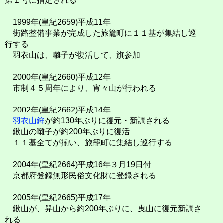
第１号に指定される
1999年(皇紀2659)平成11年
街路整備事業が完成した旅籠町に１１基が集結し巡
行する
羽衣山は、囃子が復活して、旗参加
2000年(皇紀2660)平成12年
市制４５周年により、宵々山が行われる
2002年(皇紀2662)平成14年
羽衣山鉾
が約130年ぶりに復元・新調される
鍬山の囃子が約200年ぶりに復活
１１基全てが揃い、旅籠町に集結し巡行する
2004年(皇紀2664)平成16年３月19日付
京都府登録無形民俗文化財に登録される
2005年(皇紀2665)平成17年
鍬山が、舁山から約200年ぶりに、曳山に復元新調さ
れる