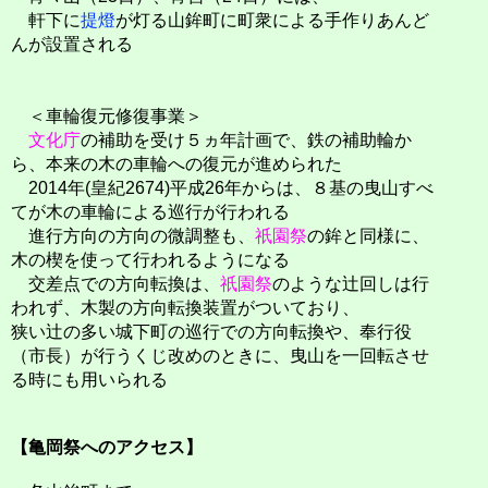
軒下に
提燈
が灯る山鉾町に町衆による手作りあんど
んが設置される
＜車輪復元修復事業＞
文化庁
の補助を受け５ヵ年計画で、鉄の補助輪か
ら、本来の木の車輪への復元が進められた
2014年(皇紀2674)平成26年からは、８基の曳山すべ
てが木の車輪による巡行が行われる
進行方向の方向の微調整も、
祇園祭
の鉾と同様に、
木の楔を使って行われるようになる
交差点での方向転換は、
祇園祭
のような辻回しは行
われず、木製の方向転換装置がついており、
狭い辻の多い城下町の巡行での方向転換や、奉行役
（市長）が行うくじ改めのときに、曳山を一回転させ
る時にも用いられる
【亀岡祭へのアクセス】