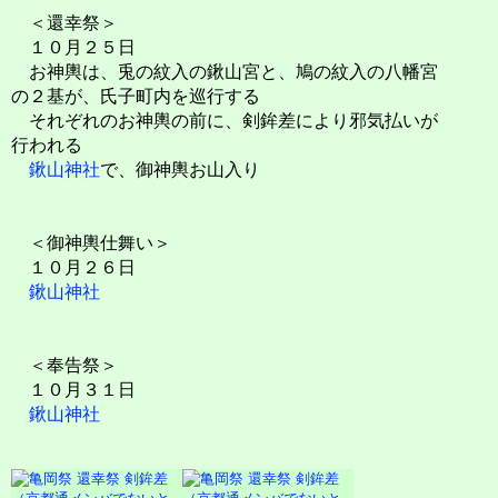
＜還幸祭＞
１０月２５日
お神輿は、兎の紋入の鍬山宮と、鳩の紋入の八幡宮
の２基が、氏子町内を巡行する
それぞれのお神輿の前に、剣鉾差により邪気払いが
行われる
鍬山神社
で、御神輿お山入り
＜御神輿仕舞い＞
１０月２６日
鍬山神社
＜奉告祭＞
１０月３１日
鍬山神社