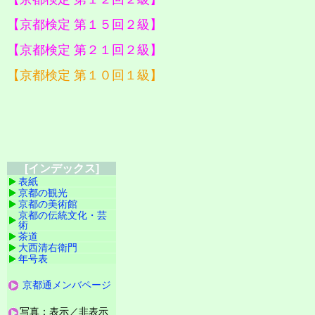
【京都検定 第１５回２級】
【京都検定 第２１回２級】
【京都検定 第１０回１級】
[インデックス]
表紙
京都の観光
京都の美術館
京都の伝統文化・芸
術
茶道
大西清右衛門
年号表
京都通メンバページ
写真：表示／非表示