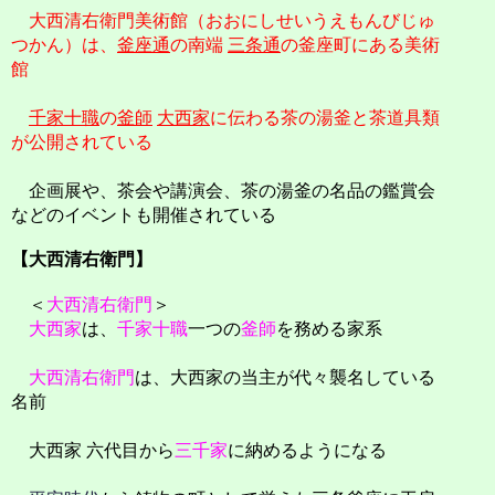
大西清右衛門美術館（おおにしせいうえもんびじゅ
つかん）は、
釜座通
の南端
三条通
の釜座町にある美術
館
千家十職
の
釜師
大西家
に伝わる茶の湯釜と茶道具類
が公開されている
企画展や、茶会や講演会、茶の湯釜の名品の鑑賞会
などのイベントも開催されている
【大西清右衛門】
＜
大西清右衛門
＞
大西家
は、
千家十職
一つの
釜師
を務める家系
大西清右衛門
は、大西家の当主が代々襲名している
名前
大西家 六代目から
三千家
に納めるようになる