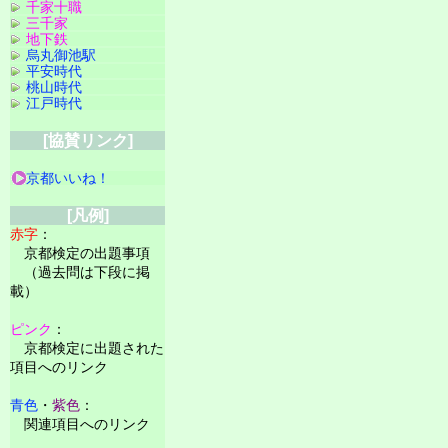
千家十職
三千家
地下鉄
烏丸御池駅
平安時代
桃山時代
江戸時代
[協賛リンク]
京都いいね！
[凡例]
赤字
：
京都検定の出題事項
（過去問は下段に掲
載）
ピンク
：
京都検定に出題された
項目へのリンク
青色
・
紫色
：
関連項目へのリンク