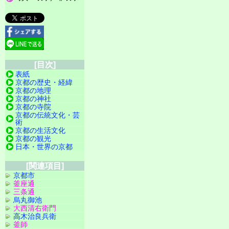
[目次]
表紙
京都の歴史・経緯
京都の地理
京都の神社
京都の寺院
京都の伝統文化・芸
術
京都の生活文化
京都の観光
日本・世界の京都
[関連項目]
京都市
釜座通
三条通
烏丸御池
大西清右衛門
高木治良兵衛
釜師