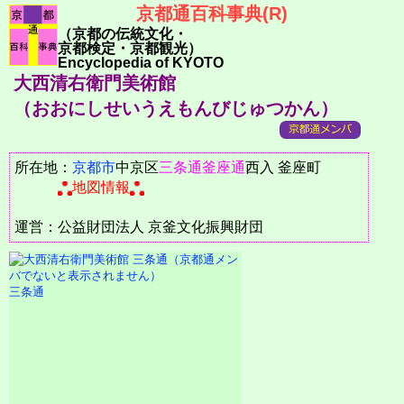
京都通百科事典(R)
（京都の伝統文化・
京都検定・京都観光）
Encyclopedia of KYOTO
大西清右衛門美術館
（おおにしせいうえもんびじゅつかん）
所在地：
京都市
中京区
三条通
釜座通
西入 釜座町
地図情報
運営：公益財団法人 京釜文化振興財団
三条通