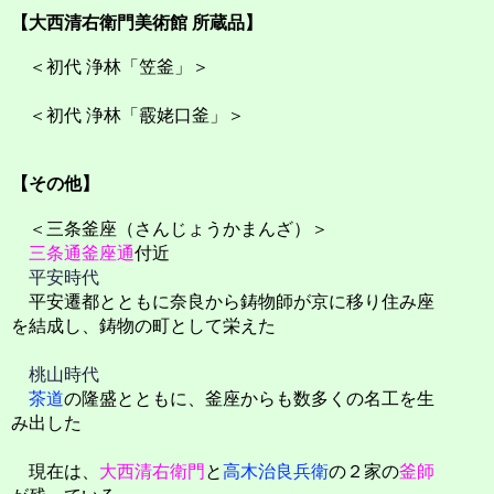
【大西清右衛門美術館 所蔵品】
＜初代 浄林「笠釜」＞
＜初代 浄林「霰姥口釜」＞
【その他】
＜三条釜座（さんじょうかまんざ）＞
三条通
釜座通
付近
平安時代
平安遷都とともに奈良から鋳物師が京に移り住み座
を結成し、鋳物の町として栄えた
桃山時代
茶道
の隆盛とともに、釜座からも数多くの名工を生
み出した
現在は、
大西清右衛門
と
高木治良兵衛
の２家の
釜師