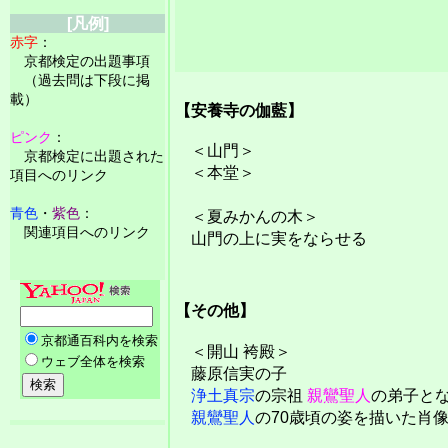
[凡例]
赤字
：
京都検定の出題事項
（過去問は下段に掲
載）
【安養寺の伽藍】
ピンク
：
＜山門＞
京都検定に出題された
＜本堂＞
項目へのリンク
青色
・
紫色
：
＜夏みかんの木＞
関連項目へのリンク
山門の上に実をならせる
【その他】
＜開山 袴殿＞
藤原信実の子
浄土真宗
の宗祖
親鸞聖人
の弟子と
親鸞聖人
の70歳頃の姿を描いた肖