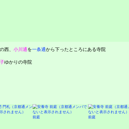
の西、
小川通
を
一条通
から下ったところにある寺院
子
ゆかりの寺院
前庭
前庭