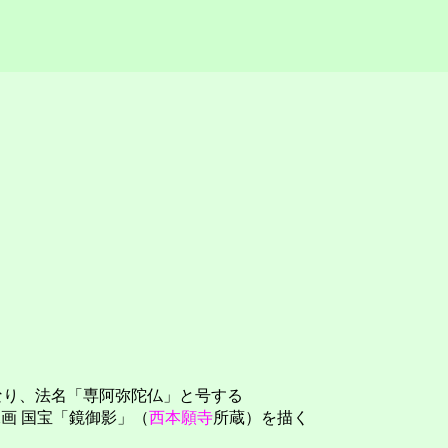
なり、法名「専阿弥陀仏」と号する
像画 国宝「鏡御影」（
西本願寺
所蔵）を描く