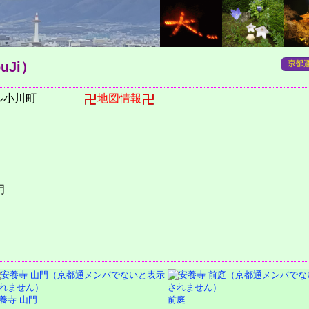
uJi）
ル小川町
地図情報
月
養寺 山門
前庭