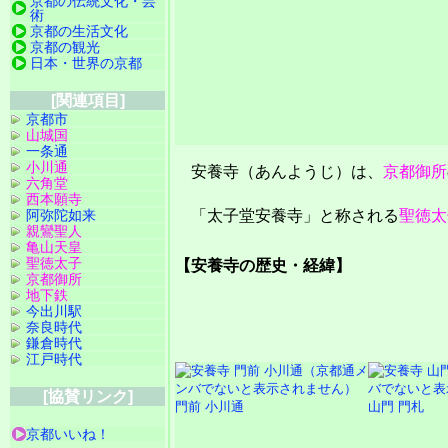
京都の伝統文化・芸
術
京都の生活文化
京都の観光
日本・世界の京都
[関連項目]
京都市
山城国
一条通
小川通
安養寺（あんようじ）は、
京都御所
六角堂
西本願寺
阿弥陀如来
「太子堂安養寺」と称される
聖徳太
親鸞聖人
亀山天皇
聖徳太子
【安養寺の歴史・経緯】
京都御所
地下鉄
今出川駅
奈良時代
鎌倉時代
江戸時代
[協賛リンク]
門前 小川通
山門 門札
京都いいね！