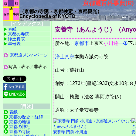
京都通百科事典(R)
（京都の寺院・京都検定・京都観光）
Encyclopedia of KYOTO
[インデックス]
安養寺（あんようじ）
（Anyo
表紙
京都の寺院
浄土真宗
所在地：
京都市
上京区
小川通
一条
下
年号表
京都通メンバページ
浄土真宗
本願寺派の寺院
写真：表示／非表示
山号：萬祥山
創始：1273年(皇紀1933)文永10年８
開山：袴殿（法名 専阿弥陀仏）
[目次]
通称：太子堂安養寺
表紙
京都の歴史・経緯
京都の地理
京都の神社
京都の寺院
安養寺 門前 小川通
安