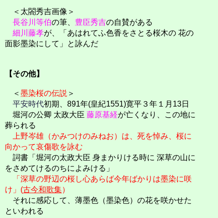
＜太閤秀吉画像＞
長谷川等伯
の筆、
豊臣秀吉
の自賛がある
細川藤孝
が、「あはれてふ色香をさとる桜木の 花の
面影墨染にして」と詠んだ
【その他】
＜
墨染桜の伝説
＞
平安時代
初期、891年(皇紀1551)寛平３年１月13日
堀河の公卿 太政大臣
藤原基経
が亡くなり、この地に
葬られる
上野岑雄（かみつけのみねお）は、死を悼み、桜に
向かって哀傷歌を詠む
詞書「堀河の太政大臣 身まかりける時に 深草の山に
をさめてけるのちによみける」
「深草の野辺の桜し心あらば今年ばかりは墨染に咲
け」(
古今和歌集
）
それに感応して、薄墨色（墨染色）の花を咲かせた
といわれる