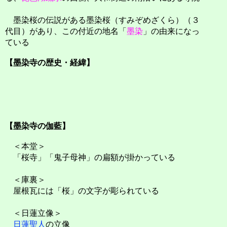
墨染桜の伝説がある墨染桜（すみぞめざくら）（３
代目）があり、この付近の地名「
墨染
」の由来になっ
ている
【墨染寺の歴史・経緯】
【墨染寺の伽藍】
＜本堂＞
「桜寺」「鬼子母神」の扁額が掛かっている
＜庫裏＞
屋根瓦には「桜」の文字が彫られている
＜日蓮立像＞
日蓮聖人
の立像