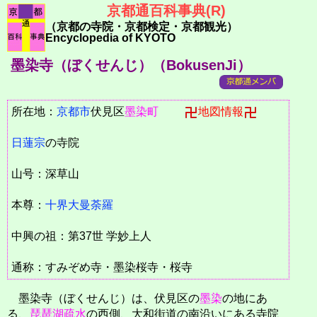
京都通百科事典(R)
（京都の寺院・京都検定・京都観光）
Encyclopedia of KYOTO
墨染寺（ぼくせんじ）（BokusenJi）
所在地：
京都市
伏見区
墨染町
地図情報
日蓮宗
の寺院
山号：深草山
本尊：
十界大曼荼羅
中興の祖：第37世 学妙上人
通称：すみぞめ寺・墨染桜寺・桜寺
墨染寺（ぼくせんじ）は、伏見区の
墨染
の地にあ
る、
琵琶湖疏水
の西側、大和街道の南沿いにある寺院