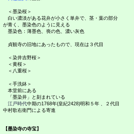
＜墨染桜＞
白い濃淡がある花弁が小さく単弁で、茎・葉の部分
が青く、墨染色のように見える
墨染色：薄墨色、喪の色、濃い灰色
貞観寺の旧地にあったもので、現在は３代目
＜染井吉野桜＞
＜黄桜＞
＜八重桜＞
＜手洗鉢＞
本堂前にある
「墨染井」と刻まれている
江戸時代
中期の1768年(皇紀2428)明和５年 、２代目
中村歌右衛門による寄進
【墨染寺の寺宝】