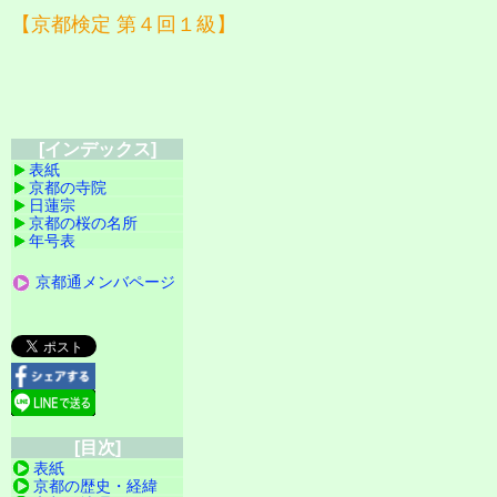
【京都検定 第４回１級】
[インデックス]
表紙
京都の寺院
日蓮宗
京都の桜の名所
年号表
京都通メンバページ
[目次]
表紙
京都の歴史・経緯