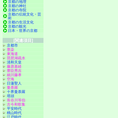
京都の地理
京都の神社
京都の寺院
京都の伝統文化・芸
術
京都の生活文化
京都の観光
日本・世界の京都
[関連項目]
京都市
墨染
東海道
琵琶湖疏水
清和天皇
藤原基経
豊臣秀吉
細川藤孝
空海
日蓮聖人
曼荼羅
十界曼荼羅
塔頭
長谷川等伯
古今和歌集
平安時代
桃山時代
江戸時代