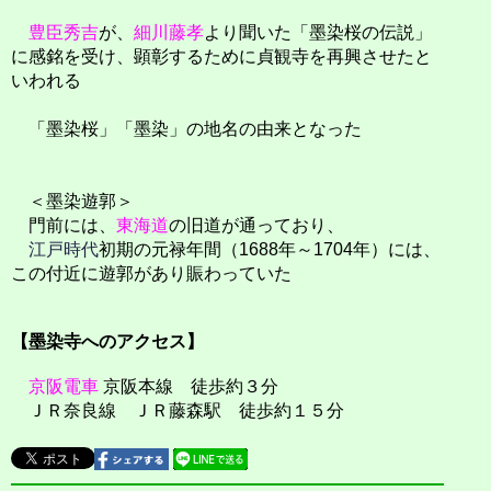
豊臣秀吉
が、
細川藤孝
より聞いた「墨染桜の伝説」
に感銘を受け、顕彰するために貞観寺を再興させたと
いわれる
「墨染桜」「墨染」の地名の由来となった
＜墨染遊郭＞
門前には、
東海道
の旧道が通っており、
江戸時代
初期の元禄年間（1688年～1704年）には、
この付近に遊郭があり賑わっていた
【墨染寺へのアクセス】
京阪電車
京阪本線 徒歩約３分
ＪＲ奈良線 ＪＲ藤森駅 徒歩約１５分