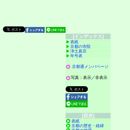
[インデックス]
表紙
京都の寺院
浄土真宗
年号表
京都通メンバページ
写真：表示／非表示
[目次]
表紙
京都の歴史・経緯