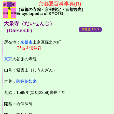
京都通百科事典(R)
（京都の寺院・京都検定・京都観光）
Encyclopedia of KYOTO
大泉寺（だいせんじ）
（DaisenJi）
所在地：
京都市
上京区森之木町
地図情報
真宗
大谷派の寺院
山号：紫雲山（しうんざん）
本尊：
阿弥陀如来
創始：1599年(皇紀2259)慶長４年
開基：西信法師