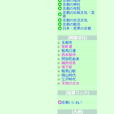
京都の地理
京都の神社
京都の寺院
京都の伝統文化・芸
術
京都の生活文化
京都の観光
日本・世界の京都
[関連項目]
京都市
室町通
鞍馬口通
西本願寺
阿弥陀如来
織田信長
地下鉄
鞍馬口駅
桃山時代
江戸時代
天明の大火
[協賛リンク]
京都いいね！
[凡例]