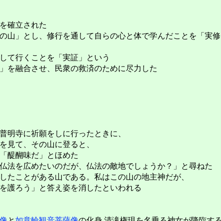
を確立された
の山」とし、修行を通して自らの心と体で学んだことを「実修
して行くことを「実証」という
」を融合させ、民衆の救済のために尽力した
普明寺に祈願をしに行ったときに、
を見て、その山に登ると、
「醍醐味だ」とほめた
仏法を広めたいのだが、仏法の敵地でしょうか？」と尋ねた
したことがある山である。私はこの山の地主神だが、
を護ろう」と答え姿を消したといわれる
像
と
如意輪観音菩薩像
の化身 清滝権現を名乗る神女が降臨す