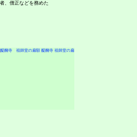
者、僧正などを務めた
醍醐寺 祖師堂の扁