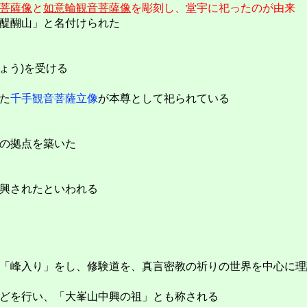
菩薩像
と
如意輪観音菩薩像
を彫刻し、堂宇に祀ったのが由来
醍醐山」と名付けられた
ょう)を受ける
た
千手観音菩薩立像
が本尊として祀られている
の拠点を築いた
興されたといわれる
「峰入り」をし、修験道を、真言密教の祈りの世界を中心に理
どを行い、「大峯山中興の祖」とも称される