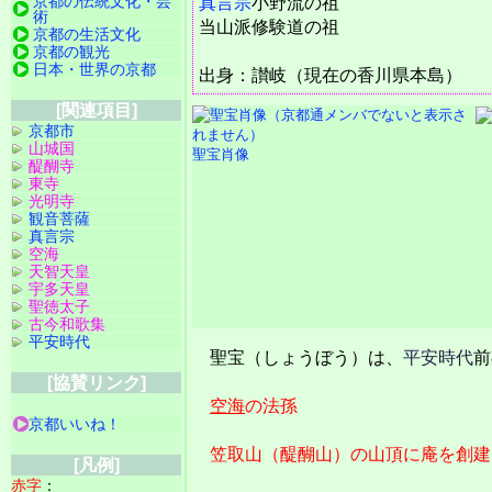
京都の伝統文化・芸
真言宗
小野流の祖
術
当山派修験道の祖
京都の生活文化
京都の観光
日本・世界の京都
出身：讃岐（現在の香川県本島）
[関連項目]
京都市
山城国
聖宝肖像
醍醐寺
東寺
光明寺
観音菩薩
真言宗
空海
天智天皇
宇多天皇
聖徳太子
古今和歌集
平安時代
聖宝（しょうぼう）は、
平安時代
前
[協賛リンク]
空海
の法孫
京都いいね！
笠取山（醍醐山）の山頂に庵を創建
[凡例]
赤字
：