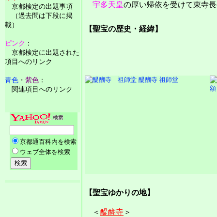
宇多天皇
の厚い帰依を受けて東寺長
京都検定の出題事項
（過去問は下段に掲
載）
【聖宝の歴史・経緯】
ピンク
：
京都検定に出題された
項目へのリンク
醍醐寺 祖師堂
青色
・
紫色
：
額
関連項目へのリンク
【聖宝ゆかりの地】
＜
醍醐寺
＞