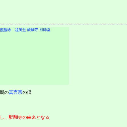
醍醐寺 祖師堂
期の
真言宗
の僧
し、
醍醐寺
の由来となる