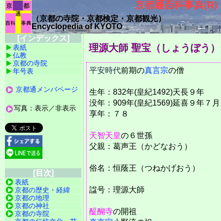
京都通百科事典(R)
（京都の寺院・京都検定・京都観光）
Encyclopedia of KYOTO
[インデックス]
理源大師 聖宝（しょうぼう）
表紙
仏教
京都の寺院
平安時代
前期の
真言宗
の僧
年号表
京都通メンバページ
生年：832年(皇紀1492)天長９年
没年：909年(皇紀1569)延喜９年７
写真：表示／非表示
享年：７８
天智天皇
の６世孫
父親：葛声王（かどなおう）
俗名：恒蔭王（つねかげおう）
[目次]
表紙
諡号：理源大師
京都の歴史・経緯
京都の地理
京都の神社
醍醐寺
の開祖
京都の寺院