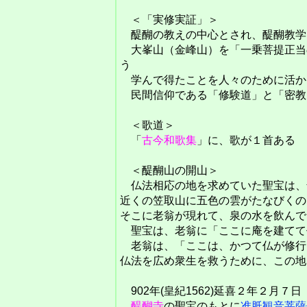
＜「実修実証」＞
醍醐の教えの中心とされ、醍醐教学
大峯山（金峰山）を「一乗菩提正当
う
学んで得たことを人々のために活か
民間信仰である「修験道」と「密教
＜歌道＞
「
古今和歌集
」に、歌が１首ある
＜醍醐山の開山＞
仏法相応の地を求めていた聖宝は、
近くの笠取山に五色の雲がたなびくの
そこに老翁が現れて、泉の水を飲んで
聖宝は、老翁に「ここに庵を建てて
老翁は、「ここは、かつて仏が修行
仏法を広め衆生を救うために、この地
902年(皇紀1562)延喜２年２月７日
醍醐寺
の聖宝のもとに
准胝観音菩薩