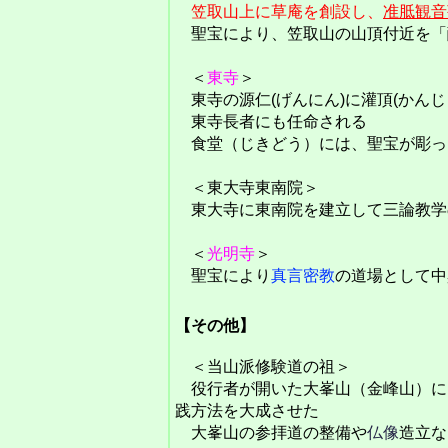
笠取山上に草庵を創設し、
准胝観音
聖宝により、笠取山の山頂付近を「
＜
東寺
＞
東寺の源仁(げんにん)に灌頂(かんじ
東寺長者にも任命される
食堂（じきどう）には、聖宝が彫っ
＜東大寺東南院＞
東大寺に東南院を建立して三論教学
＜
光明寺
＞
聖宝により
真言密教
の道場として中
【その他】
＜当山派修験道の祖＞
役行者が開いた大峯山（金峰山）に
践方法を大成させた
大峯山の参拝道の整備や
仏像
造立な