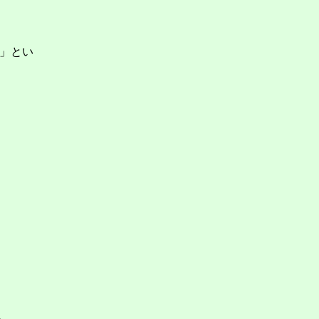
」とい
る