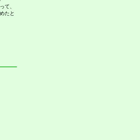
って、
めたと