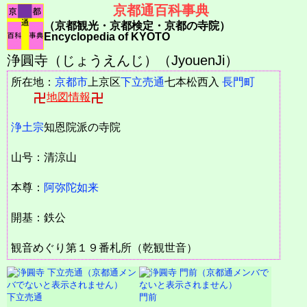
京都通百科事典
（京都観光・京都検定・京都の寺院）
Encyclopedia of KYOTO
浄圓寺（じょうえんじ）（JyouenJi）
所在地：
京都市
上京区
下立売通
七本松西入
長門町
地図情報
浄土宗
知恩院派の寺院
山号：清涼山
本尊：
阿弥陀如来
開基：鉄公
観音めぐり第１９番札所（乾観世音）
下立売通
門前