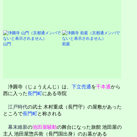
山門
前庭
浄圓寺（じょうえんじ）は、
下立売通
を
千本通
から
西に入った
長門町
にある寺院
江戸時代
の武士 木村重成（長門守）の屋敷があった
ところで
長門町
と称される
幕末維新
の
池田屋騒動
の舞台になった旅館 池田屋の
主人 池田屋惣兵衛（長門国出身）のお墓がある