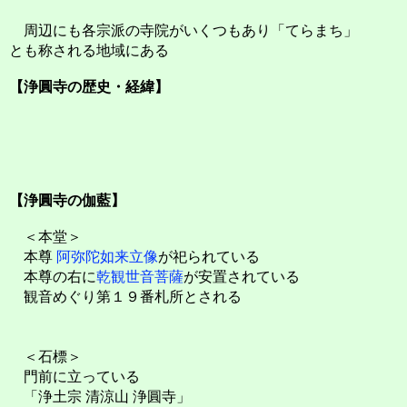
周辺にも各宗派の寺院がいくつもあり「てらまち」
とも称される地域にある
【浄圓寺の歴史・経緯】
【浄圓寺の伽藍】
＜本堂＞
本尊
阿弥陀如来立像
が祀られている
本尊の右に
乾観世音菩薩
が安置されている
観音めぐり第１９番札所とされる
＜石標＞
門前に立っている
「浄土宗 清涼山 浄圓寺」