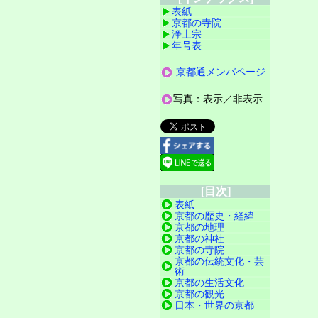
表紙
京都の寺院
浄土宗
年号表
京都通メンバページ
写真：表示／非表示
[目次]
表紙
京都の歴史・経緯
京都の地理
京都の神社
京都の寺院
京都の伝統文化・芸
術
京都の生活文化
京都の観光
日本・世界の京都