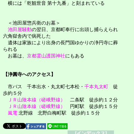
横には「乾観世音 第十九番」と刻まれている
＜池田屋惣兵衛のお墓＞
池田屋騒動
の翌日、京都町奉行に出頭し捕らえられ
六角獄舎内で病死した
遺体は家族により出身の長門国ゆかりの浄円寺に葬
られる
お墓は、
京都霊山護国神社
にもある
【浄圓寺へのアクセス】
市バス 千本出水・丸太町七本松・
千本丸太町
徒
歩約５分
ＪＲ山陰本線（嵯峨野線）
二条駅 徒歩約１２分
ＪＲ山陰本線（嵯峨野線）
円町駅 徒歩約１５分
嵐電
北野線 北野白梅町駅 徒歩約１５分
[インデックス]