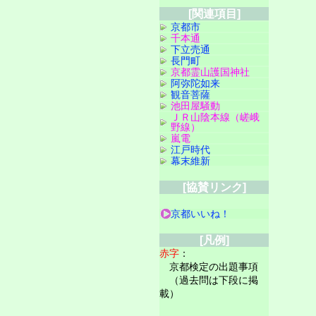
[関連項目]
京都市
千本通
下立売通
長門町
京都霊山護国神社
阿弥陀如来
観音菩薩
池田屋騒動
ＪＲ山陰本線（嵯峨
野線）
嵐電
江戸時代
幕末維新
[協賛リンク]
京都いいね！
[凡例]
赤字
：
京都検定の出題事項
（過去問は下段に掲
載）