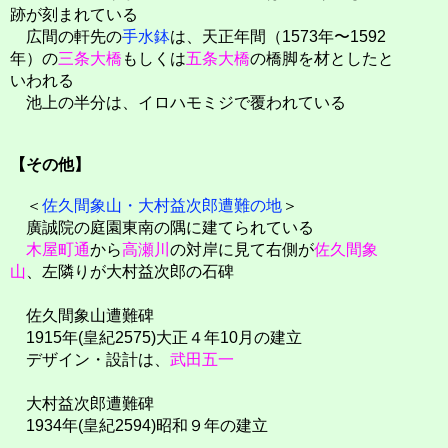
跡が刻まれている
広間の軒先の
手水鉢
は、天正年間（1573年〜1592
年）の
三条大橋
もしくは
五条大橋
の橋脚を材としたと
いわれる
池上の半分は、イロハモミジで覆われている
【その他】
＜
佐久間象山・大村益次郎遭難の地
＞
廣誠院の庭園東南の隅に建てられている
木屋町通
から
高瀬川
の対岸に見て右側が
佐久間象
山
、左隣りが大村益次郎の石碑
佐久間象山遭難碑
1915年(皇紀2575)大正４年10月の建立
デザイン・設計は、
武田五一
大村益次郎遭難碑
1934年(皇紀2594)昭和９年の建立