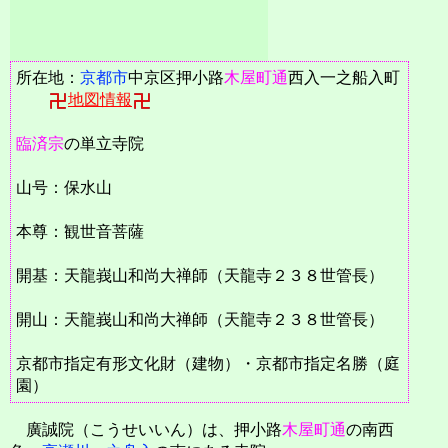
所在地：
京都市
中京区押小路
木屋町通
西入一之船入町
地図情報
臨済宗
の単立寺院
山号：保水山
本尊：観世音菩薩
開基：天龍峩山和尚大禅師（天龍寺２３８世管長）
開山：天龍峩山和尚大禅師（天龍寺２３８世管長）
京都市指定有形文化財（建物）・京都市指定名勝（庭
園）
廣誠院（こうせいいん）は、押小路
木屋町通
の南西