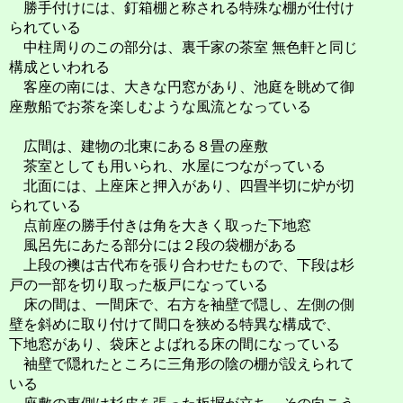
勝手付けには、釘箱棚と称される特殊な棚が仕付け
られている
中柱周りのこの部分は、裏千家の茶室 無色軒と同じ
構成といわれる
客座の南には、大きな円窓があり、池庭を眺めて御
座敷船でお茶を楽しむような風流となっている
広間は、建物の北東にある８畳の座敷
茶室としても用いられ、水屋につながっている
北面には、上座床と押入があり、四畳半切に炉が切
られている
点前座の勝手付きは角を大きく取った下地窓
風呂先にあたる部分には２段の袋棚がある
上段の襖は古代布を張り合わせたもので、下段は杉
戸の一部を切り取った板戸になっている
床の間は、一間床で、右方を袖壁で隠し、左側の側
壁を斜めに取り付けて間口を狭める特異な構成で、
下地窓があり、袋床とよばれる床の間になっている
袖壁で隠れたところに三角形の陰の棚が設えられて
いる