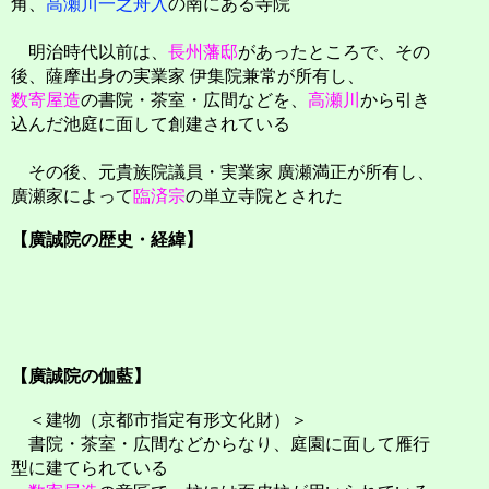
角、
高瀬川一之舟入
の南にある寺院
明治時代以前は、
長州藩邸
があったところで、その
後、薩摩出身の実業家 伊集院兼常が所有し、
数寄屋造
の書院・茶室・広間などを、
高瀬川
から引き
込んだ池庭に面して創建されている
その後、元貴族院議員・実業家 廣瀬満正が所有し、
廣瀬家によって
臨済宗
の単立寺院とされた
【廣誠院の歴史・経緯】
【廣誠院の伽藍】
＜建物（京都市指定有形文化財）＞
書院・茶室・広間などからなり、庭園に面して雁行
型に建てられている