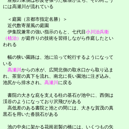
座敷の東側は杉皮を張った板塀が立ち、その向こう
には高瀬川が流れている
＜庭園（京都市指定名勝）＞
近代数寄屋風の庭園
伊集院兼常の強い指示のもと、七代目
小川治兵衛
（植治）
が庭作りの技術を習得しながら作庭したとい
われる
幅の狭い園路は、池に沿って蛇行するようになって
いる
高瀬川
からの水が、広間北側の取水口から取り込ま
れ、茶室の真下を流れ、南北に長い園池に注ぎ込み、
池尻から排水され、
高瀬川
に戻る
書院の大きな庇を支える柱の基石が池中に、西側は
渓谷のようになっており沢飛びがある
高低差のある書院と池との間には、大きな賀茂の真
黒石を用いた沓脱石がある
池の中央に架かる花崗岩製の橋には、いくつもの矢