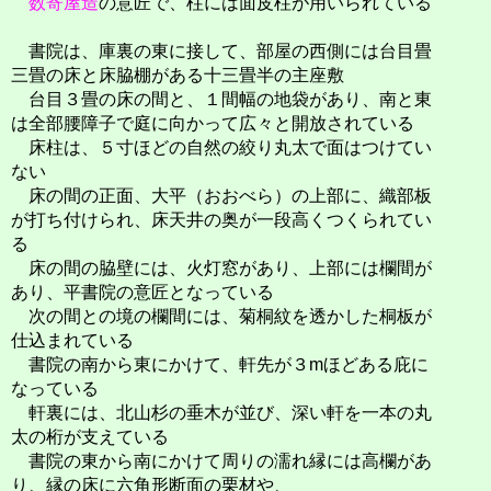
数寄屋造
の意匠で、柱には面皮柱が用いられている
書院は、庫裏の東に接して、部屋の西側には台目畳
三畳の床と床脇棚がある十三畳半の主座敷
台目３畳の床の間と、１間幅の地袋があり、南と東
は全部腰障子で庭に向かって広々と開放されている
床柱は、５寸ほどの自然の絞り丸太で面はつけてい
ない
床の間の正面、大平（おおべら）の上部に、織部板
が打ち付けられ、床天井の奥が一段高くつくられてい
る
床の間の脇壁には、火灯窓があり、上部には欄間が
あり、平書院の意匠となっている
次の間との境の欄間には、菊桐紋を透かした桐板が
仕込まれている
書院の南から東にかけて、軒先が３mほどある庇に
なっている
軒裏には、北山杉の垂木が並び、深い軒を一本の丸
太の桁が支えている
書院の東から南にかけて周りの濡れ縁には高欄があ
り、縁の床に六角形断面の栗材や、