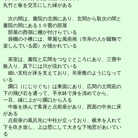
丸竹と板を交互にした縁がある
次の間は、書院の北側にあり、玄関から取次の間と
書院の間にある１０畳の部屋
部屋の西側に棚が付けらている
袋棚の小襖には、華麗な風俗画（市井の人が蹴鞠で
楽しんでいる図）が描かれている
茶室は、書院と広間をつなぐところにあり、三畳中
板入り、真下には川が流れている
細い支柱が床を支えており、吊座敷のようになって
いる
躙口（にじりぐち）は東面にあり、広間の土間庇の
下の飛び石を通って、手水鉢で身を清めてから、
一旦、縁に上がり躙口から入る
中板を挟んで客座と点前座があり、西面の中央に床
がある
点前座の風呂先に中柱が立っており、横木を入れて
下を吹き放し、上は壁にして大きな下地窓があいてい
る