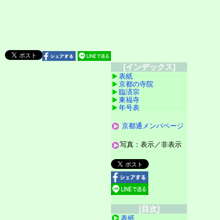
[インデックス]
表紙
京都の寺院
臨済宗
東福寺
年号表
京都通メンバページ
写真：表示／非表示
[目次]
表紙