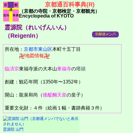
京都通百科事典(R)
（京都の寺院・京都検定・京都観光）
Encyclopedia of KYOTO
霊源院（れいげんいん）
（ReigenIn）
所在地：
京都市
東山区
本町十五丁目
地図情報
臨済宗
東福寺派の大本山
東福寺
の
塔頭
創建：観応年間（1350年〜1352年）
開山：龍泉和尚（
後醍醐天皇
の皇子）
重要文化財：４件（絵画１幅・書跡典籍３件）
霊源院 山門