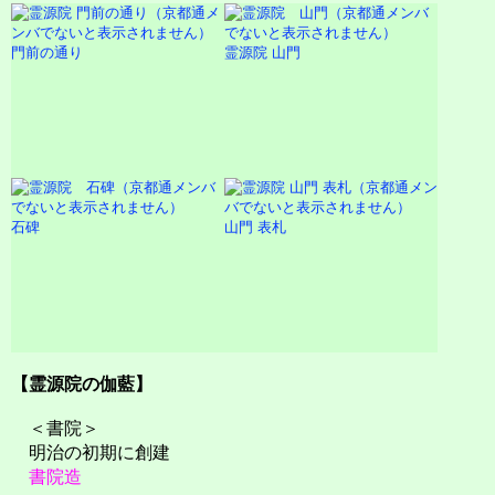
門前の通り
霊源院 山門
石碑
山門 表札
【霊源院の伽藍】
＜書院＞
明治の初期に創建
書院造