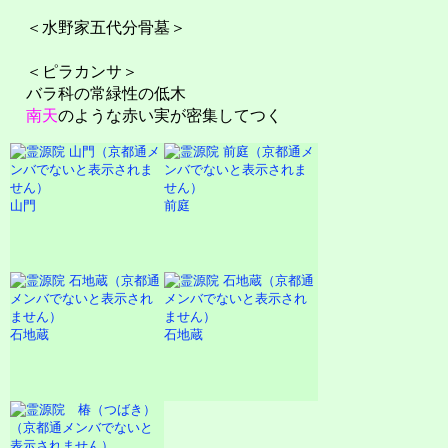
＜水野家五代分骨墓＞
＜ピラカンサ＞
バラ科の常緑性の低木
南天
のような赤い実が密集してつく
山門
前庭
石地蔵
石地蔵