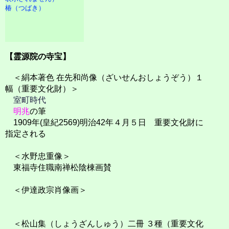
椿（つばき）
【霊源院の寺宝】
＜絹本著色 在先和尚像（ざいせんおしょうぞう）１
幅（重要文化財）＞
室町時代
明兆
の筆
1909年(皇紀2569)明治42年４月５日 重要文化財に
指定される
＜水野忠重像＞
東福寺住職南禅松陰棟画賛
＜伊達政宗肖像画＞
＜松山集（しょうざんしゅう）二冊 ３種（重要文化