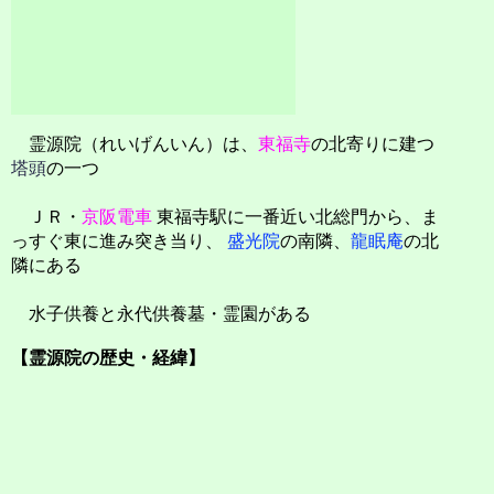
霊源院（れいげんいん）は、
東福寺
の北寄りに建つ
塔頭
の一つ
ＪＲ・
京阪電車
東福寺駅に一番近い北総門から、ま
っすぐ東に進み突き当り、
盛光院
の南隣、
龍眠庵
の北
隣にある
水子供養と永代供養墓・霊園がある
【霊源院の歴史・経緯】