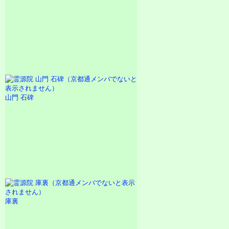
山門 石碑
庫裏