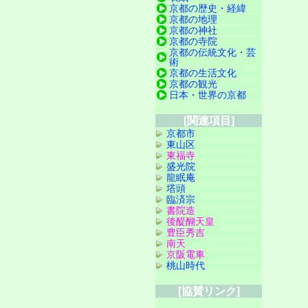
京都の歴史・経緯
京都の地理
京都の神社
京都の寺院
京都の伝統文化・芸
術
京都の生活文化
京都の観光
日本・世界の京都
[関連項目]
京都市
東山区
東福寺
盛光院
龍眠庵
塔頭
臨済宗
書院造
後醍醐天皇
豊臣秀吉
南天
京阪電車
桃山時代
[協賛リンク]