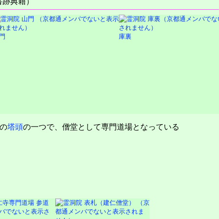
書跡典籍）
門
庫裏
の
塔頭
の一つで、僧堂として専門道場となっている