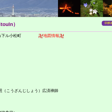
touIn）
通四条下ル小松町
地図情報
慈照（こうざんじしょう）広済禅師