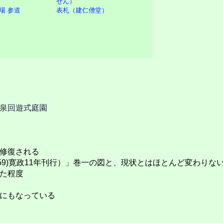
場 参道
表札（建仁僧堂）
泉回遊式庭園
修復される
2459)寛政11年刊行）」巻一の図と、現状とはほとんど変わりな
た程度
にもなっている