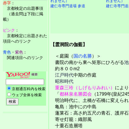
赤字
：
建仁寺専門道場 参道
建仁寺専門道
京都検定の出題事項
（過去問は下段に掲
載）
ピンク
：
京都検定に出題された
項目へのリンク
【霊洞院の伽藍】
青色
・
紫色
：
＜庭園（
国の名勝
）＞
関連項目へのリンク
書院の南から東へ矩形にひろがる
池
約８００m2
江戸時代
中期の作庭
昭和時代
重森三玲（しげもりみれい）
により
「
都林泉名勝図会
（1799年(皇紀
明治時代に、土橋が石橋に変えられ
亀島：池中にの中島
蓬莱石：高さ約五尺の青石、護岸石
寄せ灯籠：織部風
十重石造層塔