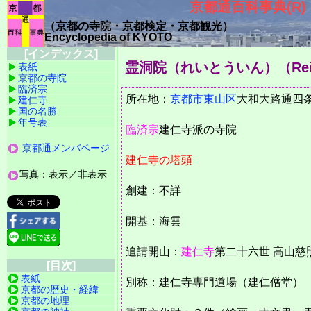
京都通百科事典(R)
（京都の寺院・京都検定・京都観光）
Encyclopedia of KYOTO
[インデックス]
霊洞院（れいとういん）
（Rei
表紙
京都の寺院
臨済宗
所在地：
京都市
東山区
大和大路
建仁寺
国の名勝
年号表
臨済宗
建仁寺派の寺院
京都通メンバページ
建仁寺
の
塔頭
写真：表示／非表示
創建：不詳
開基：海雲
追請開山：
建仁寺
第二十六世 高山
[目次]
表紙
別称：建仁寺専門道場（建仁僧堂）
京都の歴史・経緯
京都の地理