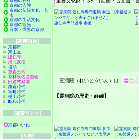
京都の神社
重要文化財：３件（絵画・古文書・
京都の寺院
京都の伝統文化・芸
術
京都の生活文化
建仁寺専門道場 参道
山
京都の観光
日本・世界の京都
[関連項目]
京都市
東山区
建仁寺
海北友松
塔頭
重森三玲
都林泉名勝図会
霊洞院（れいとういん）は、
建仁寺
回遊式庭園
鎌倉時代
室町時代
【霊洞院の歴史・経緯】
桃山時代
昭和時代
[協賛リンク]
京都いいね！
[凡例]