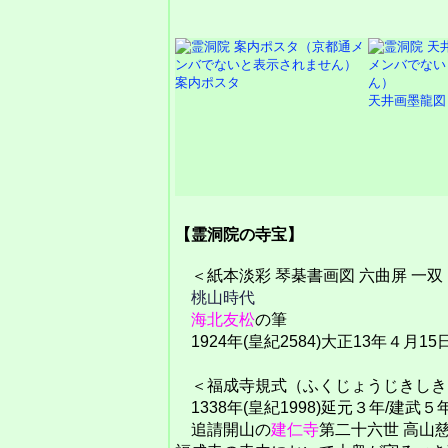
案内ポスタ
天井画墨龍図
【霊洞院の寺宝】
＜紙本淡彩 琴棊書画図 六曲屏 一
桃山時代
海北友松
の筆
1924年(皇紀2584)大正13年４月
＜福成寺規式（ふくじょうじきしき
1338年(皇紀1998)延元３年/建武
追請開山の
建仁寺
第二十六世 高山