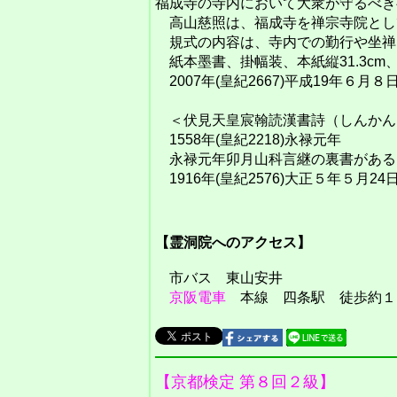
福成寺の寺内において大衆が守るべき
高山慈照は、福成寺を禅宗寺院とし
規式の内容は、寺内での勤行や坐禅
紙本墨書、掛幅装、本紙縦31.3cm、横
2007年(皇紀2667)平成19年６
＜伏見天皇宸翰読漢書詩（しんかん
1558年(皇紀2218)永禄元年
永禄元年卯月山科言継の裏書がある
1916年(皇紀2576)大正５年５月
【霊洞院へのアクセス】
市バス 東山安井
京阪電車
本線 四条駅 徒歩約１
【京都検定 第８回２級】