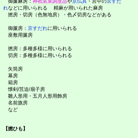
御簾麻房：
神祇装束調度品
や
京仏具
・宮中の
京すだ
れ
などに用いられる 精麻が用いられた麻房
撚房・切房（色無地房）・色〆切房などがある
御簾房：
京すだれ
に用いられる
座敷用簾房
撚房：多種多様に用いられる
切房：多種多様に用いられる
矢筒房
幕房
箱房
懐剣/筥迫/扇子房
雛人形用・五月人形用飾房
名前旗房
など
【撚ひも】