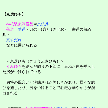
【京房ひも】
神祇装束調度品
や
京仏具
・
茶道
・
華道
・刀の下げ緒（さげお）・書道の留め
具・
京すだれ
などに用いられる
＜京房ひも（きょうふさひも）＞
くみひも
を結んだ飾りの下部に、束ねた糸を垂らし
た房がつけられている
独特の風合いと洗練された美しさがあり、様々な結
びを施したり、房をつけることで荘厳な華やかさが演
出される