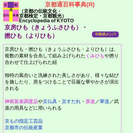
京都通百科事典(R)
（京都の伝統文化・
京都検定・京都観光）
Encyclopedia of KYOTO
京房ひも（きょうふさひも）・
撚ひも（よりひも）
京房ひも・撚ひも（きょうふさひも・よりひも）は、
複数の素材を合糸して組み上げられた
くみひも
や撚り
合わせて仕上げられた紐
独特の風合いと洗練された美しさがあり、様々な結び
を施したり、房をつけることで荘厳な華やかさが演出
される
神祇装束調度品
や
京仏具
・
京すだれ
・
茶道
／
華道
／武
道の用具などに用いられる
京もの指定工芸品
京都市の伝統産業