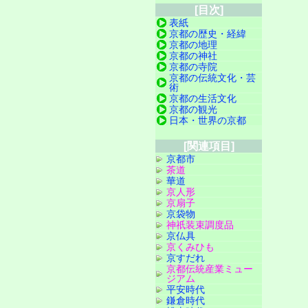
[目次]
表紙
京都の歴史・経緯
京都の地理
京都の神社
京都の寺院
京都の伝統文化・芸
術
京都の生活文化
京都の観光
日本・世界の京都
[関連項目]
京都市
茶道
華道
京人形
京扇子
京袋物
神祇装束調度品
京仏具
京くみひも
京すだれ
京都伝統産業ミュー
ジアム
平安時代
鎌倉時代