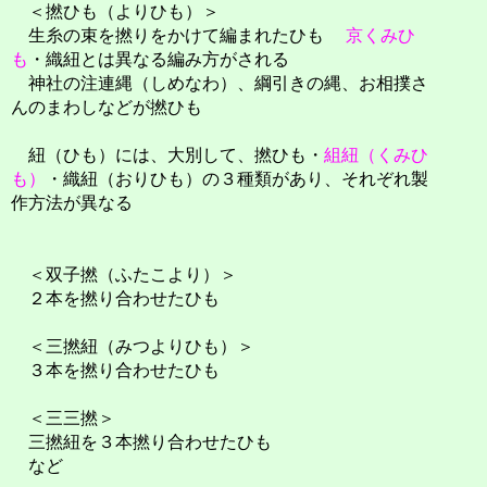
＜撚ひも（よりひも）＞
生糸の束を撚りをかけて編まれたひも
京くみひ
も
・織紐とは異なる編み方がされる
神社の注連縄（しめなわ）、綱引きの縄、お相撲さ
んのまわしなどが撚ひも
紐（ひも）には、大別して、撚ひも・
組紐（くみひ
も）
・織紐（おりひも）の３種類があり、それぞれ製
作方法が異なる
＜双子撚（ふたこより）＞
２本を撚り合わせたひも
＜三撚紐（みつよりひも）＞
３本を撚り合わせたひも
＜三三撚＞
三撚紐を３本撚り合わせたひも
など