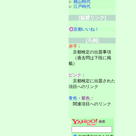
桃山時代
江戸時代
[協賛リンク]
京都いいね！
[凡例]
赤字
：
京都検定の出題事項
（過去問は下段に掲
載）
ピンク
：
京都検定に出題された
項目へのリンク
青色
・
紫色
：
関連項目へのリンク