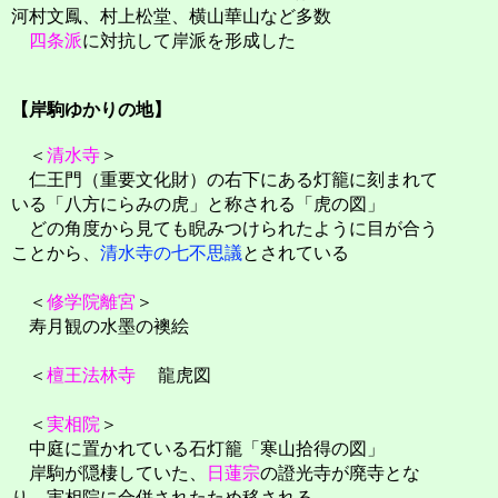
河村文鳳、村上松堂、横山華山など多数
四条派
に対抗して岸派を形成した
【岸駒ゆかりの地】
＜
清水寺
＞
仁王門（重要文化財）の右下にある灯籠に刻まれて
いる「八方にらみの虎」と称される「虎の図」
どの角度から見ても睨みつけられたように目が合う
ことから、
清水寺の七不思議
とされている
＜
修学院離宮
＞
寿月観の水墨の襖絵
＜
檀王法林寺
龍虎図
＜
実相院
＞
中庭に置かれている石灯籠「寒山拾得の図」
岸駒が隠棲していた、
日蓮宗
の證光寺が廃寺とな
り、実相院に合併されたため移される