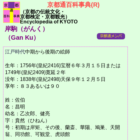
京都通百科事典(R)
（京都の伝統文化・
京都検定・京都観光）
Encyclopedia of KYOTO
岸駒（がんく）
（Gan Ku）
江戸時代
中期から後期の絵師
生年：1756年(皇紀2416)宝暦６年３月１５日または
1749年(皇紀2409)寛延２年
没年：1838年(皇紀2498)天保９年１２月５日
享年：８３あるいは９０
姓：佐伯
名：昌明
幼名：乙次郎、健亮
字：賁然（ひねん）
号：初期は岸矩、その後、蘭斎、華陽、鳩巣、天開
翁、同功館、可観堂、虎頭館