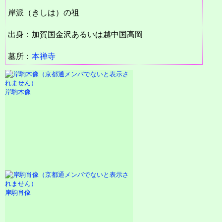
岸派（きしは）の祖
出身：加賀国金沢あるいは越中国高岡
墓所：
本禅寺
岸駒木像
岸駒肖像