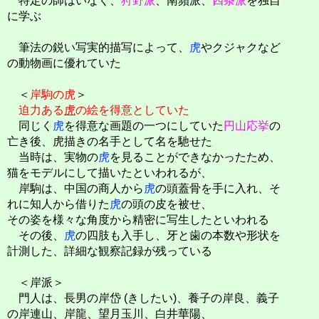
特定の師はいなく、
狩野派
、南蘋派、
四条派
を独自
に学ぶ
筆法の鋭い写実的描写によって、
虎
やクジャクなど
の動物画に優れていた
＜
岸駒の虎
＞
迫力ある
虎
の絵を得意としていた
同じく
虎
を得意な画題の一つにしていた
円山応挙
の
亡き後、虎描きの名手として名を馳せた
当時は、実物の
虎
を見ることができなかったため、
猫をモデルにして描いたといわれるが、
岸駒は、中国の商人から
虎
の頭蓋骨を手に入れ、そ
れに知人から借りた
虎
の頭の皮を被せ、
その姿を様々な角度から精密に写生したといわれる
その後、
虎
の四肢も入手し、牙と歯の本数や形状を
計測した、詳細な観察記録が残っている
＜岸派＞
門人は、長男の岸岱 (きしたい)、養子の岸良、義子
の岸連山、岸龍、望月玉川、白井華陽、