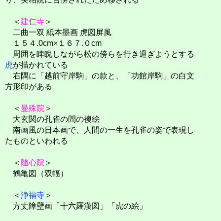
＜
建仁寺
＞
二曲一双 紙本墨画 虎図屏風
１５４.0cm×１６７.０cm
周囲を睥睨しながら松の傍らを行き過ぎようとする
虎
が描かれている
右隅に「越前守岸駒」の款と、「功館岸駒」の白文
方形印がある
＜
曼殊院
＞
大玄関の孔雀の間の襖絵
南画風の日本画で、人間の一生を孔雀の姿で表現し
たものといわれる
＜
隨心院
＞
鶴亀図（双幅）
＜
浄福寺
＞
方丈障壁画「十六羅漢図」「虎の絵」