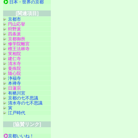
日本・世界の京都
[関連項目]
京都市
円山応挙
狩野派
四条派
京都御所
修学院離宮
檀王法林寺
実相院
建仁寺
清水寺
曼殊院
隨心院
浄福寺
本禅寺
日蓮宗
有栖川宮
京都の七不思議
清水寺の七不思議
寅
江戸時代
[協賛リンク]
京都いいね！