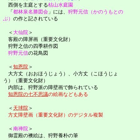
西側を主庭とする
枯山水庭園
「
都林泉名勝図会
」には、
狩野元信（かのうもとの
ぶ）
の作と記されている
＜
大仙院
＞
客殿の障屏画（重要文化財）
狩野之信の四季耕作図
狩野元信
の花鳥図
＜
知恩院
＞
大方丈（おおほうじょう）、小方丈（こほうじょ
う）（重要文化財）
内部は、狩野派の障壁画で飾られている
知恩院の七不思議
の絵画などもある
＜
天球院
＞
方丈障壁画（重要文化財）のデジタル複製
＜
南禅院
＞
御霊殿の襖絵は、狩野養朴の筆