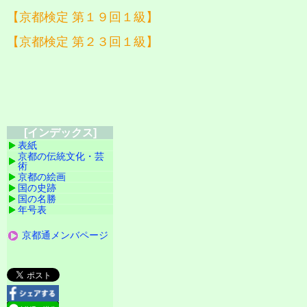
【京都検定 第１９回１級】
【京都検定 第２３回１級】
[インデックス]
表紙
京都の伝統文化・芸
術
京都の絵画
国の史跡
国の名勝
年号表
京都通メンバページ