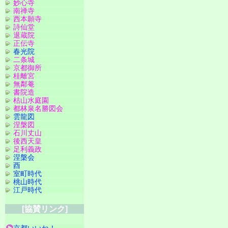
妙心寺
南禅寺
西本願寺
詩仙堂
退蔵院
正伝寺
春光院
二条城
京都御所
桂離宮
無鄰菴
書院造
枯山水庭園
都林泉名勝図会
雲龍図
涅槃図
石川丈山
後西天皇
足利義政
涅槃会
酉
室町時代
桃山時代
江戸時代
[協賛リンク]
京都いいね！