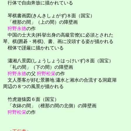
行体で自由奔放に描かれている
琴棋書画図(きんきしょがず)８面（国宝）
「檀那の間」（上の間）の障壁画
狩野永徳
の作
中国の士大夫(科挙出身の高級官僚)に必須とされた
琴、棋(囲碁・将棋)、書、画に没頭する姿が描かれる
楷体で謹厳に描かれている
瀟湘八景図(しょうしょうはっけいず)８面（国宝）
「礼の間」（下の間）の障壁画
狩野永徳
の父
狩野松栄
の作
文人墨客が好む景勝地 瀟水と湘水の合流する洞庭湖
周辺の８つの風景が描かれる
竹虎遊猿図６面（国宝）
「衣鉢の間」（檀那の間の北側）の障壁画
狩野松栄
の作