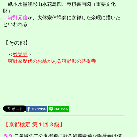
紙本水墨淡彩山水花鳥図、琴棋書画図（重要文化
財）
狩野元信
が、大休宗休禅師に参禅した余暇に描いた
といわれる
【その他】
＜
妙覚寺
＞
狩野家歴代のお墓がある狩野派の菩提寺
【京都検定 第１回３級】
５９.
二条城の二の丸御殿に残る絢爛豪華な障壁画は何