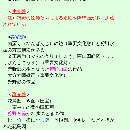
＜
実相院
＞
江戸狩野の絵師たちによる襖絵や障壁画が多く所蔵
されている
<
春光院
>
南蛮寺（なんばんじ）の鐘（重要文化財）と狩野永
岳の方丈襖絵がある
文王呂尚（ぶんのうりょしょう）商山四皓図（しょ
うざんしこうず）（重要文化財）
狩野派の祖となった
狩野山楽
の作品
大方丈障壁画（重要文化財）
狩野派の作品
＜
聚光院
＞
花鳥図１６面（国宝）
「室中」の間の障壁画
狩野永徳
が24歳のときの作
松・
竹
・梅に
おし鶏
、丹頂鶴、セキレイなどが描か
れた花鳥図