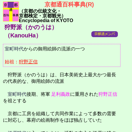
京都通百科事典(R)
（京都の伝統文化・
京都検定・京都観光）
Encyclopedia of KYOTO
狩野派（かのうは）
（KanouHa）
室町時代
からの御用絵師の流派の一つ
始祖：
狩野正信
狩野派（かのうは）は、日本美術史上最大かつ最長
の代表的な、御用絵師の流派
室町時代
後期、将軍
足利義政
に重用された
狩野正信
を祖とする
京都に工房を組織して共同作業によって多数の需要
に対応し、幕府の絵画制作をほぼ独占していた