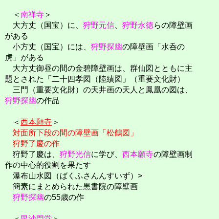
＜
南禅寺
＞
大方丈（国宝）に、
狩野元信
、
狩野永徳
らの障壁画
がある
小方丈（国宝）には、
狩野探幽
の障壁画「水呑の
虎」がある
大方丈御昼の間の金碧障壁画は、群仙図とともに主
題とされた「二十四孝図（陸績図」（重要文化財）
三門（重要文化財）の天井画の天人と鳳凰の図は、
狩野探幽
の作品
＜
西本願寺
＞
対面所下段の間の障壁画「松鶴図」
狩野了慶の作
狩野了慶は、
狩野光信
に学び、
西本願寺
の障壁画制
作の中心的役割を果たす
瀑布山水図（ばくふさんんすいず）>
簡素にまとめられた黒書院の障壁画
狩野探幽
の55歳の作
＜
毘沙門堂
＞