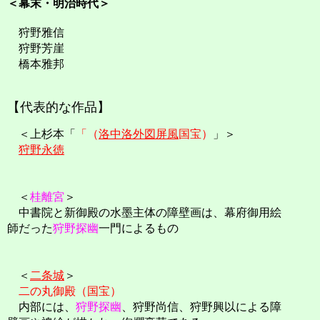
＜幕末・明治時代＞
狩野雅信
狩野芳崖
橋本雅邦
【代表的な作品】
＜上杉本「
「（
洛中洛外図屏風
国宝）
」＞
狩野永徳
＜
桂離宮
＞
中書院と新御殿の水墨主体の障壁画は、幕府御用絵
師だった
狩野探幽
一門によるもの
＜
二条城
＞
二の丸御殿（国宝）
内部には、
狩野探幽
、狩野尚信、狩野興以による障