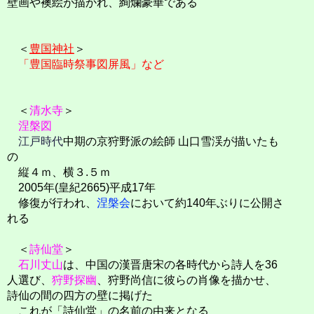
壁画や襖絵が描かれ、絢爛豪華である
＜
豊国神社
＞
「豊国臨時祭事図屏風」など
＜
清水寺
＞
涅槃図
江戸時代
中期の京狩野派の絵師 山口雪渓が描いたも
の
縦４ｍ、横３.５ｍ
2005年(皇紀2665)平成17年
修復が行われ、
涅槃会
において約140年ぶりに公開さ
れる
＜
詩仙堂
＞
石川丈山
は、中国の漢晋唐宋の各時代から詩人を36
人選び、
狩野探幽
、狩野尚信に彼らの肖像を描かせ、
詩仙の間の四方の壁に掲げた
これが「詩仙堂」の名前の由来となる