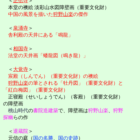
＜
正伝寺
＞
本堂の襖絵 淡彩山水図障壁画（重要文化財）
中国の風景を描いた
狩野山楽
の傑作
＜
泉涌寺
＞
舎利殿の天井にある「鳴龍」
＜
相国寺
＞
法堂の天井画「蟠龍図（鳴き龍）」
＜
大覚寺
＞
宸殿（しんでん）（重要文化財）の襖絵
狩野山楽
の筆とされる「牡丹図」（重要文化財）と
「紅白梅図」（重要文化財）
正寝殿（せいしょうでん）（客殿）（重要文化財）
の障壁画
桃山時代
の
書院造建築
で、障壁画は
狩野山楽
、
狩野
探幽
らの作
＜
退蔵院
＞
元信の庭（
国の名勝
、
国の史跡
）