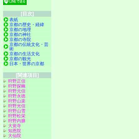
[目次]
表紙
京都の歴史・経緯
京都の地理
京都の神社
京都の寺院
京都の伝統文化・芸
術
京都の生活文化
京都の観光
日本・世界の京都
[関連項目]
狩野正信
狩野探幽
狩野元信
狩野永徳
狩野山楽
狩野光信
狩野山雪
狩野松栄
狩野内膳
大覚寺
知恩院
大仙院