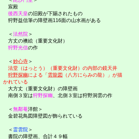
宸殿
後西天皇
の旧殿が下賜されたもの
狩野益信筆の障壁画116面の山水画がある
＜
法然院
＞
方丈の襖絵（重要文化財）
狩野光信
の作
＜
妙心寺
＞
法堂（はっとう）（重要文化財）の内部の鏡天井
狩野探幽
による「
雲龍図
（八方にらみの龍）」が描
かれている
大方丈（重要文化財）の障壁画
南側３室は
狩野探幽
、北側３室は狩野洞雲の作
＜
無鄰菴
洋館＞
金碧花鳥図障壁図が飾られている
＜
霊雲院
＞
書院の障壁画、合計４９幅