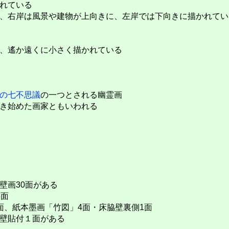
れている
、右岸は風景や建物が上向きに、左岸では下向きに描かれてい
、遙か遠くに小さく描かれている
の七不思議
の一つとされる幽霊画
き始めた画家ともいわれる
壁画30面がある
6面
、紙本墨画「竹図」4面・床脇壁裏側1面
壁貼付１面がある