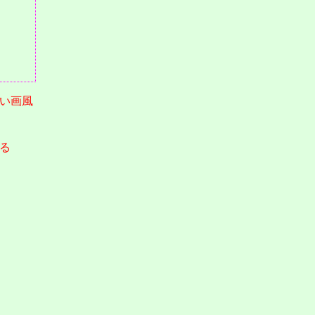
い画風
る