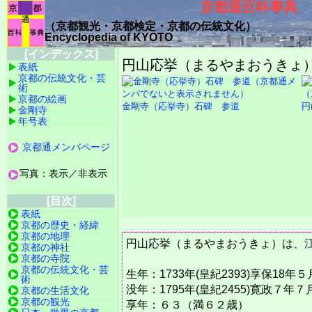
京都通百科事典
（京都観光・京都検定・京都の伝統文化）
Encyclopedia of KYOTO
[インデックス]
円山応挙（まるやまおうきょ）（Ma
表紙
京都の伝統文化・芸
術
京都の絵画
金剛寺（応挙寺）石碑 参道
円
金剛寺
年号表
京都通メンバページ
写真：表示／非表示
[目次]
表紙
京都の歴史・経緯
京都の地理
円山応挙（まるやまおうきょ）は、
京都の神社
京都の寺院
京都の伝統文化・芸
生年：1733年(皇紀2393)享保18年
術
没年：1795年(皇紀2455)寛政７年７
京都の生活文化
京都の観光
享年：６３（満６２歳）