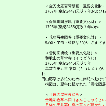
＜金刀比羅宮障壁画（重要文化財）
1787年(皇紀2447)天明７年および17
＜保津川図屏風（重要文化財）＞
1795年(皇紀2455)寛政７年の作
＜花鳥写生図巻（重要文化財）＞
動物・昆虫・植物などが、さまざま
＜雪梅図襖絵（重要文化財）＞
和歌山の草堂寺（そうどうじ）
1785年(皇紀2445)天明５年
草堂寺第五世 棠陰（とういん）が
れ、
円山応挙は多忙のために南紀へ赴けず
構図は、翌年に描かれた「雪松図屏
＜
月鉾の屋根裏絵画
＞
金地彩色草木図（きんじちゃくさい
月鉾
の天井裏に夏の草木が描かれて