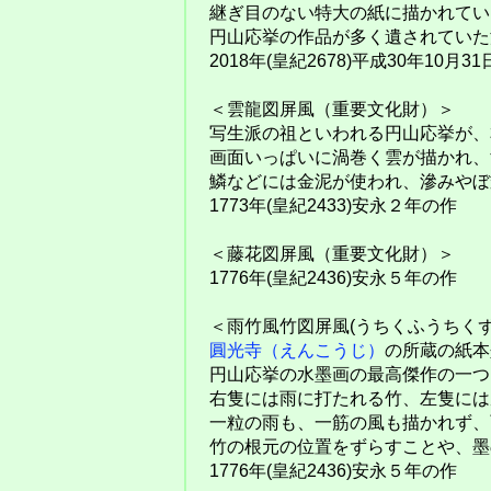
継ぎ目のない特大の紙に描かれてい
円山応挙の作品が多く遺されていた
2018年(皇紀2678)平成30年10
＜雲龍図屏風（重要文化財）＞
写生派の祖といわれる円山応挙が、
画面いっぱいに渦巻く雲が描かれ、
鱗などには金泥が使われ、滲みやぼ
1773年(皇紀2433)安永２年の作
＜藤花図屏風（重要文化財）＞
1776年(皇紀2436)安永５年の作
＜雨竹風竹図屏風(うちくふうちく
圓光寺（えんこうじ）
の所蔵の紙本
円山応挙の水墨画の最高傑作の一つ
右隻には雨に打たれる竹、左隻には
一粒の雨も、一筋の風も描かれず、
竹の根元の位置をずらすことや、墨
1776年(皇紀2436)安永５年の作