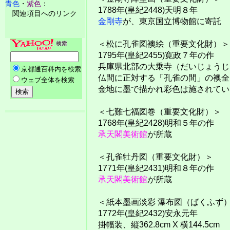
青色
・
紫色
：
1788年(皇紀2448)天明８年
関連項目へのリンク
金剛寺
が、東京国立博物館に寄託
＜松に孔雀図襖絵（重要文化財）＞
1795年(皇紀2455)寛政７年の作
兵庫県北部の大乗寺（だいじょうじ
仏間に正対する「孔雀の間」の襖全
金地に墨で描かれ彩色は施されてい
＜七難七福図巻（重要文化財）＞
1768年(皇紀2428)明和５年の作
承天閣美術館
が所蔵
＜孔雀牡丹図（重要文化財）＞
1771年(皇紀2431)明和８年の作
承天閣美術館
が所蔵
＜紙本墨画淡彩 瀑布図（ばくふず
1772年(皇紀2432)安永元年
掛幅装、縦362.8cm X 横144.5cm