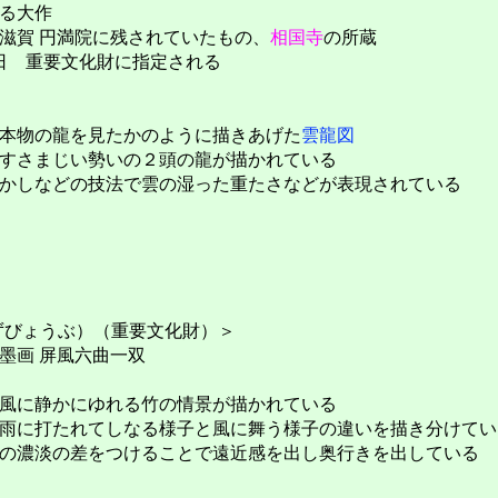
る大作
滋賀 円満院に残されていたもの、
相国寺
の所蔵
月31日 重要文化財に指定される
本物の龍を見たかのように描きあげた
雲龍図
すさまじい勢いの２頭の龍が描かれている
かしなどの技法で雲の湿った重たさなどが表現されている
ずびょうぶ）（重要文化財）＞
墨画 屏風六曲一双
風に静かにゆれる竹の情景が描かれている
雨に打たれてしなる様子と風に舞う様子の違いを描き分けてい
の濃淡の差をつけることで遠近感を出し奥行きを出している