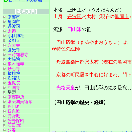
日本・世界の京都
本名：上田主水（うえだもんど）
[関連項目]
出身：
丹波国
穴太村（現在の
亀岡市
京都市
亀岡市
丹波国
流派：
円山派
の祖
太秦
小幡神社
金剛寺
円山応挙（まるやまおうきょ）は、
穴太寺
が特色の絵師
圓光寺
三時知恩寺
大統院
丹波国
桑田郡穴太村（現在の
亀岡市
東本願寺
妙心寺
蟠桃院
京都の町民層を中心に好まれ、門下
海福院
玉鳳院
相国寺
光格天皇
が、円山応挙の絵を愛寵し
塔頭
京都御所
承天閣美術館
【円山応挙の歴史・経緯】
円山派
四条派
狩野派
狩野探幽
石田幽汀
呉春