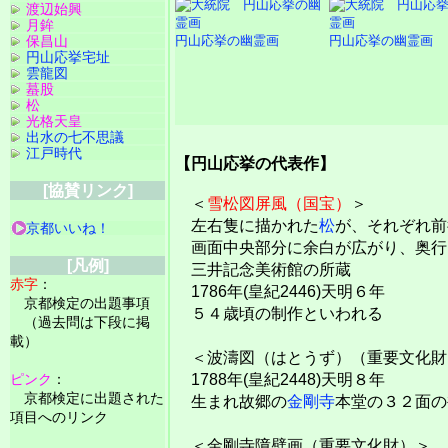
渡辺始興
月鉾
円山応挙の幽霊画
円山応挙の幽霊画
保昌山
円山応挙宅址
雲龍図
蟇股
松
光格天皇
出水の七不思議
江戸時代
【円山応挙の代表作】
[協賛リンク]
＜
雪松図屏風（国宝）
＞
左右隻に描かれた
松
が、それぞれ前
京都いいね！
画面中央部分に余白が広がり、奥行
[凡例]
三井記念美術館の所蔵
赤字
：
1786年(皇紀2446)天明６年
京都検定の出題事項
５４歳頃の制作といわれる
（過去問は下段に掲
載）
＜波濤図（はとうず）（重要文化財
ピンク
：
1788年(皇紀2448)天明８年
京都検定に出題された
生まれ故郷の
金剛寺
本堂の３２面の
項目へのリンク
＜金剛寺障壁画（重要文化財）＞