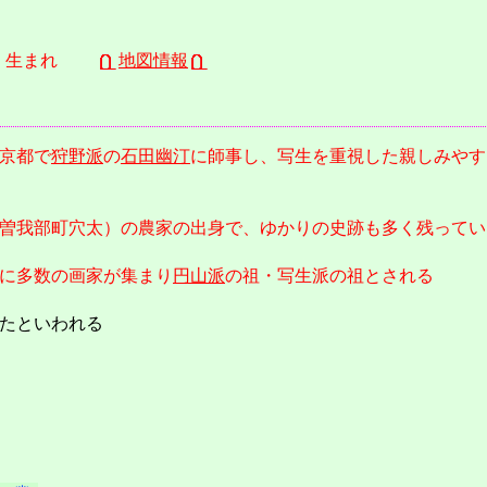
）生まれ
地図情報
京都で
狩野派
の
石田幽汀
に師事し、写生を重視した親しみやす
曽我部町穴太）の農家の出身で、ゆかりの史跡も多く残ってい
に多数の画家が集まり
円山派
の祖・写生派の祖とされる
たといわれる