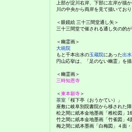
上部が淀川右岸、下部に左岸が描か
川の中央から両岸を見て描いており
＜眼鏡絵 三十三間堂通し矢＞
三十三間堂で催される通し矢の的が
＜幽霊画＞
大統院
もと千本出水の
玉蔵院
にあった
出水
円山応挙は、「足のない幽霊」を描
＜幽霊画＞
三時知恩寺
＜
東本願寺
＞
茶室
「桜下亭（おうかてい）」
座敷に岐阜別院書院から移された障
松之間に紙本金地墨画「稚松図」1
竹之間に紙本金地墨画「竹雀図」4面
梅之間に紙本墨画「白梅図」４面・