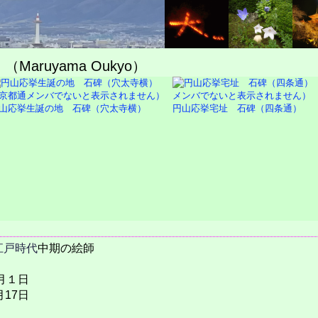
ruyama Oukyo）
山応挙生誕の地 石碑（穴太寺横）
円山応挙宅址 石碑（四条通）
江戸時代
中期の絵師
５月１日
月17日