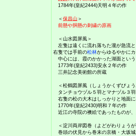
1784年(皇紀2444)天明４年の作
＜
保昌山
＞
前懸や胴懸の刺繍の原画
＜山水図屏風＞
左隻は遠くに流れ落ちた瀧が急流と
右隻では手前の
松林
からゆるやかにカ
中心には、霞のかかった湖面という
1773年(皇紀2433)安永２年の作
三井記念美術館の所蔵
＜松鶴図屏風（しょうかくずびょう
タンチョウヅル５羽とマナヅル３羽
右隻の松の大木はしっかりと地面に
1770年(皇紀2430)明和７年の作
近江の寺院の襖絵であったものが、
＜淀川両岸図巻（よどがわりょうが
巻頭の伏見から巻末の京橋・大坂城