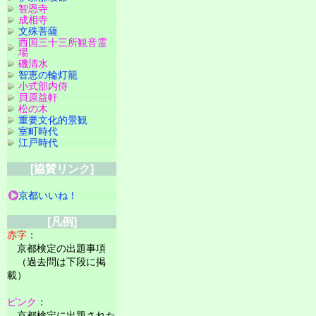
智恩寺
成相寺
文殊菩薩
西国三十三所観音霊
場
磯清水
智恵の輪灯籠
小式部内侍
貝原益軒
松の木
重要文化的景観
室町時代
江戸時代
[協賛リンク]
京都いいね！
[凡例]
赤字
：
京都検定の出題事項
（過去問は下段に掲
載）
ピンク
：
京都検定に出題された