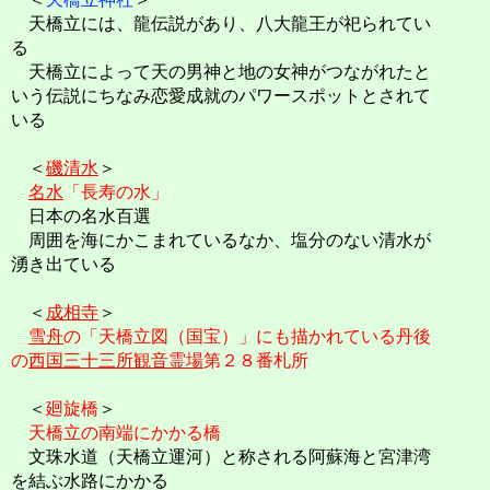
天橋立には、龍伝説があり、八大龍王が祀られてい
る
天橋立によって天の男神と地の女神がつながれたと
いう伝説にちなみ恋愛成就のパワースポットとされて
いる
＜
磯清水
＞
名水
「長寿の水」
日本の名水百選
周囲を海にかこまれているなか、塩分のない清水が
湧き出ている
＜
成相寺
＞
雪舟
の「天橋立図（国宝）」にも描かれている丹後
の
西国三十三所観音霊場
第２８番札所
＜
廻旋橋
＞
天橋立の南端にかかる橋
文珠水道（天橋立運河）と称される阿蘇海と宮津湾
を結ぶ水路にかかる