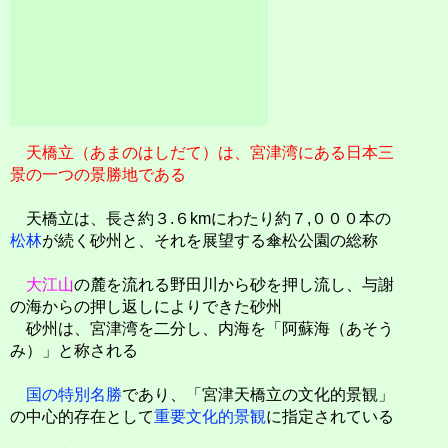
天橋立（あまのはしだて）は、宮津湾にある日本三
景の一つの景勝地である
天橋立は、長さ約３.６kmにわたり約７,０００本の
松林
が続く砂州と、それを展望する傘松公園の総称
大江山
の麓を流れる野田川から砂を押し流し、与謝
の海からの押し返しによりできた砂州
砂州は、宮津湾を二分し、内海を「阿蘇海（あそう
み）」と称される
国の特別名勝
であり、「宮津天橋立の文化的景観」
の中心的存在として
重要文化的景観
に指定されている