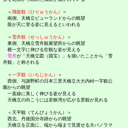
＜
飛龍観（ひりゅうかん）
＞
南側、天橋立ビューランドからの眺望
龍が天に登る姿に見えるといわれる
＜
雪舟観（せっしゅうかん）
＞
東側、天橋立雪舟観展望所​からの眺望
横一文字に伸びる壮観な姿が見える
雪舟
が「天橋立図（国宝）」を描いたことから「雪
舟観」と称される
＜
一字観（いちじかん）
＞
西側、与謝野町の日本三景天橋立大大内峠一字観公
園からの眺望
一直線に美しく伸びる姿が見える
天橋立の向こうには若狭湾が広がる景観が見れる
＜天平観（てんぴょうかん）＞
西北、丹後国分寺跡からの眺望
天橋立を正面に、端から端まで見渡せる大パノラマ