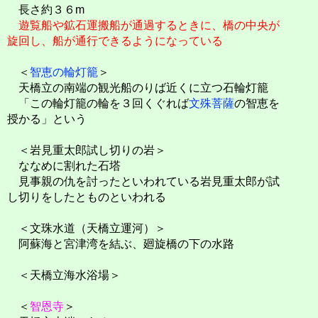
長さ約３６m
遊覧船や鉱石運搬船が通過するときに、橋の中央が
旋回し、船が通行できるようになっている
＜
智恵の輪灯籠
＞
天橋立の南端の観光船のりば近くに立つ石輪灯籠
「この輪灯籠の輪を３回くぐれば
文殊菩薩
の智恵を
授かる」という
＜岩見重太郎試し切りの岩＞
ななめに割れた石塔
見事親の仇を討ったといわれている岩見重太郎が試
し切りをしたとものといわれる
＜文珠水道（天橋立運河）＞
阿蘇海と宮津湾を結ぶ、廻旋橋の下の水路
＜天橋立海水浴場＞
＜
智恩寺
＞