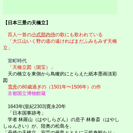
【日本三景の天橋立】
百人一首の
小式部内侍
の歌にも歌われている
「大江山いく野の道の遠ければまだふみもみず天橋
立」
室町時代
「天橋立図（国宝）」
天の橋立を東側から鳥瞰的にとらえた紙本墨画淡彩
図
雪舟
の80歳過ぎの（1501年〜1506年）の作
京都国立博物館蔵
1643年(皇紀2303)寛永20年
「日本国事跡考」
学者 林羅山（はやしらざん）の息子 林春斎（はやし
しゅんさい）が、陸奥の松島を、
「丹後の天橋立、安芸の厳島とともに三処奇観たり」