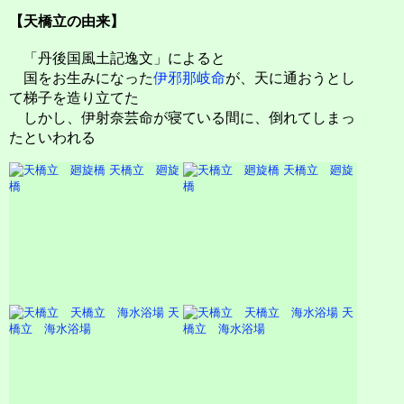
【天橋立の由来】
「丹後国風土記逸文」によると
国をお生みになった
伊邪那岐命
が、天に通おうとし
て梯子を造り立てた
しかし、伊射奈芸命が寝ている間に、倒れてしまっ
たといわれる
天橋立 廻旋
天橋立 廻旋
橋
橋
天
天
橋立 海水浴場
橋立 海水浴場