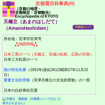
京都通百科事典(R)
（京都の地理・
京都検定・京都観光）
Encyclopedia of KYOTO
天橋立（あまのはしだて）
（AmanoHashidate）
所在地：宮津市宮津湾
地図情報
日本三景の一つ（天橋立、宮城の松島、広島の宮島）
日本三大松原の一つ
国の特別名勝
（1952年(皇紀2612)昭和27年11月22
日）
重要文化的景観
（宮津天橋立の文化的景観）の一部
日本の白砂青松百選