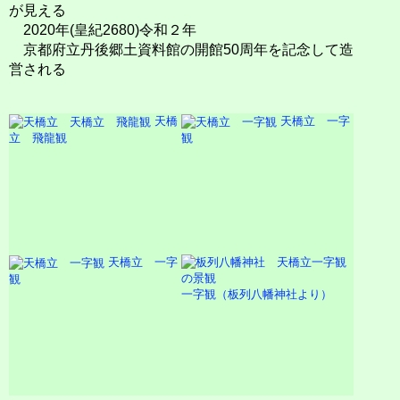
が見える
2020年(皇紀2680)令和２年
京都府立丹後郷土資料館の開館50周年を記念して造
営される
天橋
天橋立 一字
立 飛龍観
観
天橋立 一字
観
一字観（板列八幡神社より）