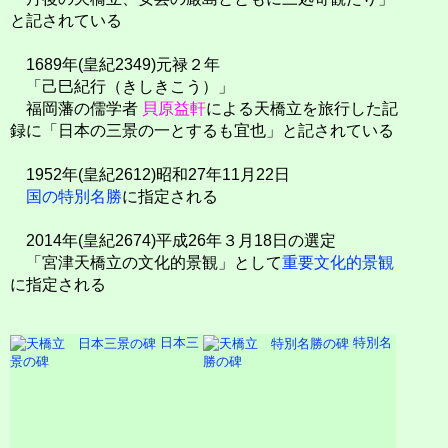
と記されている
1689年(皇紀2349)元禄２年
「己巳紀行（きしきこう）」
福岡藩の儒学者
貝原益軒
による天橋立を旅行した記
録に「日本の三景の一とするも宜也」と記されている
1952年(皇紀2612)昭和27年11月22日
国の特別名勝
に指定される
2014年(皇紀2674)平成26年３月18日の選定
「宮津天橋立の文化的景観」として
重要文化的景観
に指定される
日本三
特別名
景の碑
勝の碑