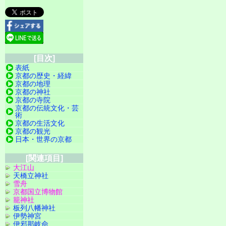
[目次]
表紙
京都の歴史・経緯
京都の地理
京都の神社
京都の寺院
京都の伝統文化・芸
術
京都の生活文化
京都の観光
日本・世界の京都
[関連項目]
大江山
天橋立神社
雪舟
京都国立博物館
籠神社
板列八幡神社
伊勢神宮
伊邪那岐命