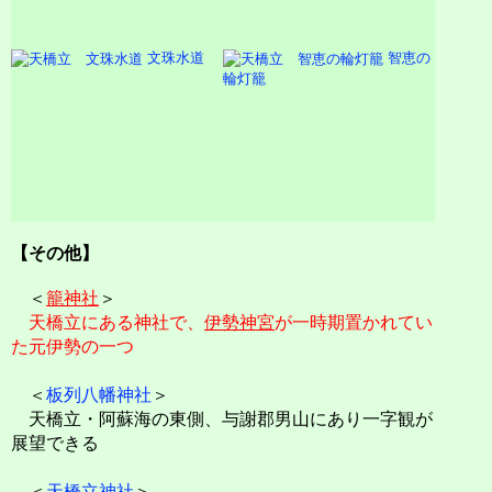
文珠水道
智恵の
輪灯籠
【その他】
＜
籠神社
＞
天橋立にある神社で、
伊勢神宮
が一時期置かれてい
た元伊勢の一つ
＜
板列八幡神社
＞
天橋立・阿蘇海の東側、与謝郡男山にあり一字観が
展望できる
＜
天橋立神社
＞