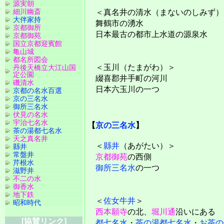
源実朝
細川幽斎
＜真名井の清水（まないのしみず）
大伴家持
舞鶴市の湧水
京都御所
日本最古の都市上水道の源泉水
京都御苑
国立京都迎賓館
亀山城
都名所図会
＜玉川（たまがわ）＞
丹後天橋立大江山国
定公園
綴喜郡井手町の河川
磯清水
日本六玉川の一つ
京都の名水百選
京の三名水
御所三名水
伏見の名水
宇治七名水
【
京の三名水
】
茶の湯都七名水
天之真名井
＜
縣井
（あがたい）＞
縣井
常盤井
京都御苑
の西側
芹根水
御所三名水
の一つ
滋野井
不二の水
御香水
地下鉄
＜
佐女牛井
＞
昭和時代
西本願寺
の北、
堀川通
沿いにある
[協賛リンク]
都七名水
・
茶の湯都七名水
・
お茶の