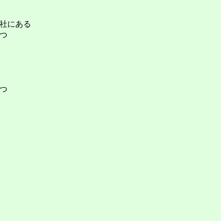
社にある
つ
つ