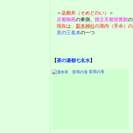
＜
染殿井（そめどのい）
＞
京都御苑
の東側、
国立京都迎賓館
の
現在は、
梨木神社
の境内（手水）の
京の三名水
の一つ
【
茶の湯都七名水
】
音羽の滝