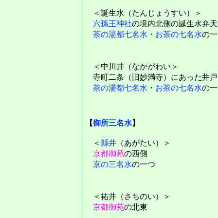
＜誕生水（たんじょうすい）＞
六孫王神社
の境内北側の誕生水弁天
茶の湯都七名水
・
お茶の七名水
の一
＜中川井（なかがわい＞
寺町二条（旧妙満寺）にあった井戸
茶の湯都七名水
・
お茶の七名水
の一
【
御所三名水
】
＜
縣井
（あがたい）＞
京都御苑
の西側
京の三名水
の一つ
＜祐井（さちのい）＞
京都御苑
の北東