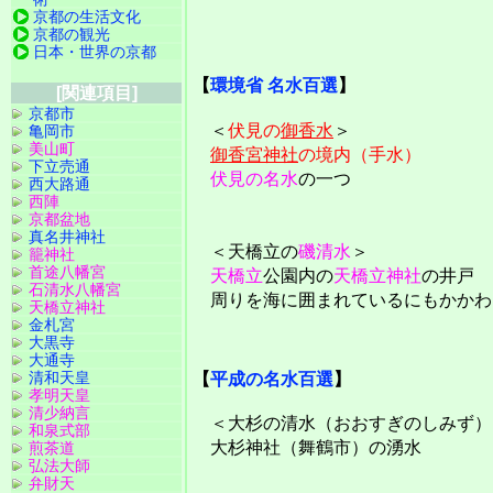
京都の生活文化
京都の観光
日本・世界の京都
【
環境省 名水百選
】
[関連項目]
京都市
＜
伏見の
御香水
＞
亀岡市
美山町
御香宮神社
の境内（手水）
下立売通
伏見の名水
の一つ
西大路通
西陣
京都盆地
真名井神社
＜天橋立の
磯清水
＞
籠神社
首途八幡宮
天橋立
公園内の
天橋立神社
の井戸
石清水八幡宮
周りを海に囲まれているにもかかわ
天橋立神社
金札宮
大黒寺
大通寺
清和天皇
【
平成の名水百選
】
孝明天皇
清少納言
＜大杉の清水（おおすぎのしみず）
和泉式部
大杉神社（舞鶴市）の湧水
煎茶道
弘法大師
弁財天