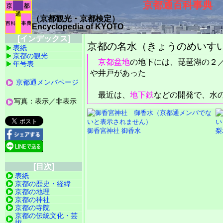
京都通百科事典
（京都観光・京都検定）
Encyclopedia of KYOTO
[インデックス]
京都の名水（きょうのめいす
表紙
京都の観光
京都盆地
の地下には、琵琶湖の２
年号表
や井戸があった
京都通メンバページ
最近は、
地下鉄
などの開発で、水
写真：表示／非表示
御香宮神社 御香水
梨
[目次]
表紙
京都の歴史・経緯
京都の地理
京都の神社
京都の寺院
京都の伝統文化・芸
術