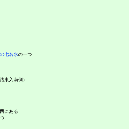
の七名水
の一つ
路東入南側）
西にある
つ