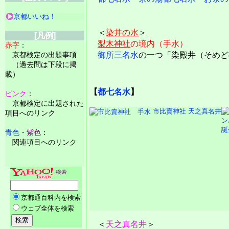
京都いいね！
＜
染井の水
＞
[凡例]
梨木神社
の境内（手水）
赤字
：
京都検定の出題事項
御所三名水
の一つ「染殿井（そめど
（過去問は下段に掲
載）
【
都七名水
】
ピンク
：
京都検定に出題された
市比賣神社 天之真名井
項目へのリンク
誕
青色
・
紫色
：
関連項目へのリンク
＜
天之真名井
＞