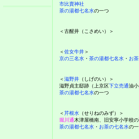
市比賣神社
茶の湯都七名水
の一つ
＜古醒井（こさめい）＞
＜
佐女牛井
＞
京の三名水
・
茶の湯都七名水
・
お茶
＜
滋野井
（しげのい）＞
滋野貞主邸跡（上京区
下立売通
油小
茶の湯都七名水
の一つ
＜
芹根水
（せりねのみず）＞
堀川通
木津屋橋南、旧安寧小学校の
茶の湯都七名水
・
お茶の七名水
の一