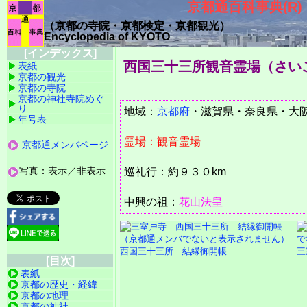
京都通百科事典(R)
（京都の寺院・京都検定・京都観光）
Encyclopedia of KYOTO
[インデックス]
西国三十三所観音霊場（さい
表紙
京都の観光
京都の寺院
京都の神社寺院めぐ
り
地域：
京都府
・滋賀県・奈良県・大
年号表
霊場：観音霊場
京都通メンバページ
写真：表示／非表示
巡礼行：約９３０km
中興の祖：
花山法皇
西国三十三所 結縁御開帳
三
[目次]
表紙
京都の歴史・経緯
京都の地理
京都の神社