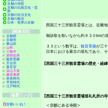
京都の寺院
京都の伝統文化・芸
術
京都の生活文化
京都の観光
日本・世界の京都
西国三十三所観音霊場とは、近畿地
[関連項目]
御詠歌を歌いながら約９３０kmの
京都府
京都市
東山区
３３という数字は、
観音菩薩
が三十
山科
十輪寺
日本における最古の巡礼であり、そ
薬師如来
観音菩薩
天台宗
【西国三十三所観音霊場の歴史・経緯
真言宗
花山天皇
藤原兼家
奈良時代
平安時代
江戸時代
[協賛リンク]
【西国三十三所観音霊場巡礼札所の寺
京都いいね！
＜京都にある寺院＞