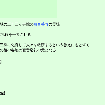
域の三十三ヶ寺院の
観音菩薩
の霊場
巡礼行を一巡される
三身に化身して人々を救済するという教えにもとずく
の後の各地の観音巡礼の元となる
】
院】