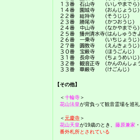
１３番 石山寺 (いしやまで
１４番 園城寺 (おんじょう
２２番 総持寺 (そうじじ
２３番 勝尾寺 (かつおうじ
２４番 中山寺 (なかやまで
２５番 播州清水寺(はんしゅうきよ
２６番 一乗寺 (いちじょう
２７番 圓教寺 (えんきょう
３０番 宝厳寺 (ほうごんじ
３１番 長命寺 (ちょうめい
３２番 観音正寺 (かんのんしょ
３３番 華厳寺 (けごんじ
【その他】
＜
十輪寺
＞
花山法皇
が背負って観音霊場を巡礼
＜
元慶寺
＞
花山天皇
が19歳のとき、
藤原兼家
番外札所とされている