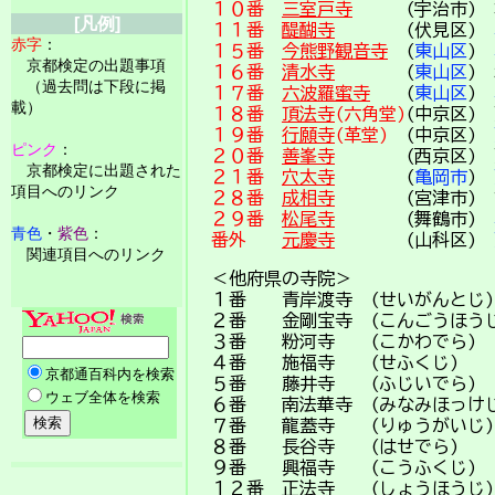
１０番
三室戸寺
(宇治市) 
[凡例]
１１番
醍醐寺
(伏見区)
赤字
：
１５番
今熊野観音寺
(
東山区
)
京都検定の出題事項
１６番
清水寺
(
東山区
)
（過去問は下段に掲
１７番
六波羅蜜寺
(
東山区
)
載）
１８番
頂法寺
(六角堂)
(中京区
１９番
行願寺
(革堂)
(中京区)
ピンク
：
２０番
善峯寺
(西京区) 
京都検定に出題された
２１番
穴太寺
(
亀岡市
)
項目へのリンク
２８番
成相寺
(宮津市) 
２９番
松尾寺
(舞鶴市)
青色
・
紫色
：
番外
元慶寺
(山科区)
関連項目へのリンク
＜他府県の寺院＞
１番 青岸渡寺 (せいがんとじ
２番 金剛宝寺 (こんごうほう
３番 粉河寺 (こかわでら
４番 施福寺 (せふくじ)
５番 藤井寺 (ふじいでら
６番 南法華寺 (みなみほっけ
７番 龍蓋寺 (りゅうがいじ
８番 長谷寺 (はせでら
９番 興福寺 (こうふくじ)
１２番 正法寺 (しょうほう