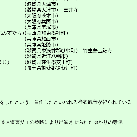
ら) (滋賀県大津市)
じ) (滋賀県大津市) 三井寺
) (大阪府茨木市)
) (大阪府箕面市)
ら) (兵庫県宝塚市)
みずでら)(兵庫県加東郡社町)
じ) (兵庫県加西市)
じ) (兵庫県姫路市)
) (滋賀県東浅井郡びわ町) 竹生島宝厳寺
じ) (滋賀県近江八幡市)
うじ) (滋賀県蒲生郡安土町)
) (岐阜県揖斐郡揖斐川町)
をしたという、自作したといわれる禅衣観音が祀られている
・藤原道兼父子の策略により出家させられたゆかりの寺院