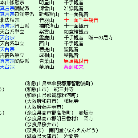
本山修験宗 明星山 千手観音
真言宗
醍醐派 深雪山 准胝観音
真言宗
泉涌寺派 新那智山 十一面観音
 北法相宗 音羽山
十一面千手観音
真言宗
智山派 補陀洛山 十一面観音
) 天台系単立 紫雲山 如意輪観音
天台宗
霊鹿山 千手観音 唯一の尼寺
天台系単立 西山 千手観音
天台宗
菩提山 聖観音
古義系単立 成相山 聖観音
真言宗
醍醐派 青葉山
馬頭観世音
天台宗
華頂山
薬師如来
) (和歌山県東牟婁郡那智勝浦町)
じ) (和歌山市) 紀三井寺
) (和歌山県那賀郡粉河町)
 (大阪府和泉市) 槇尾寺
) (大阪府藤井寺市)
じ) (奈良県高市郡高取町) 壷坂寺
) (奈良県高市郡明日香村) 岡寺
) (奈良県桜井市)
 (奈良市) 南円堂(なんえんどう)
じ) (滋賀県大津市) 岩間寺