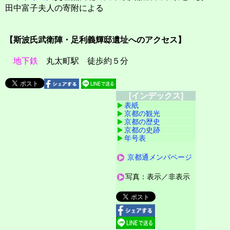
田中富子夫人の寄附による
【斯波氏武衛陣・足利義輝邸遺址へのアクセス】
地下鉄
丸太町駅 徒歩約５分
[インデックス]
表紙
京都の観光
京都の歴史
京都の史跡
年号表
京都通メンバページ
写真：表示／非表示