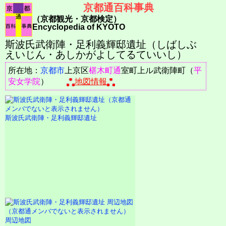
京都通百科事典
（京都観光・京都検定）
Encyclopedia of KYOTO
斯波氏武衛陣・足利義輝邸遺址（しばしぶ
えいじん・あしかがよしてるていいし）
所在地：
京都市
上京区
椹木町通
室町上ル武衛陣町（
平
安女学院
）
地図情報
斯波氏武衛陣・足利義輝邸遺址
周辺地図