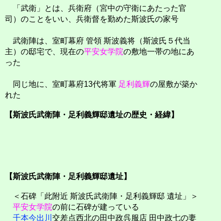
「武衛」とは、兵衛府（宮中の守衛にあたった官
司）のことをいい、兵衛督を勤めた斯波氏の家号
武衛陣は、室町幕府 管領 斯波義将（斯波氏５代当
主）の邸宅で、現在の
平安女学院
の敷地一帯の地にあ
った
同じ地に、室町幕府13代将軍
足利義輝
の屋敷が築か
れた
【斯波氏武衛陣・足利義輝邸遺址の歴史・経緯】
【斯波氏武衛陣・足利義輝邸遺址】
＜石碑「此附近 斯波氏武衛陣・足利義輝邸 遺址」＞
平安女学院
の前に石碑が建っている
千本今出川
交差点西北の田中政呉服店 田中政七の妻