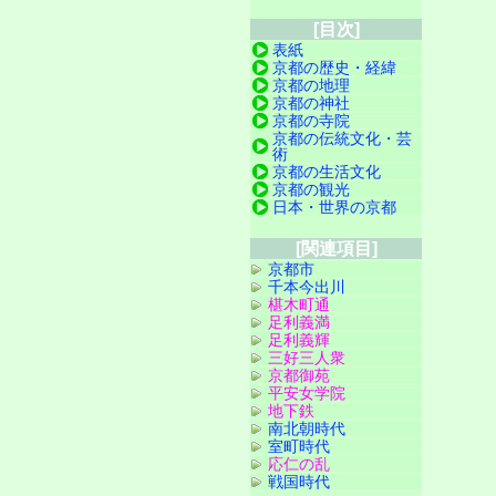
[目次]
表紙
京都の歴史・経緯
京都の地理
京都の神社
京都の寺院
京都の伝統文化・芸
術
京都の生活文化
京都の観光
日本・世界の京都
[関連項目]
京都市
千本今出川
椹木町通
足利義満
足利義輝
三好三人衆
京都御苑
平安女学院
地下鉄
南北朝時代
室町時代
応仁の乱
戦国時代