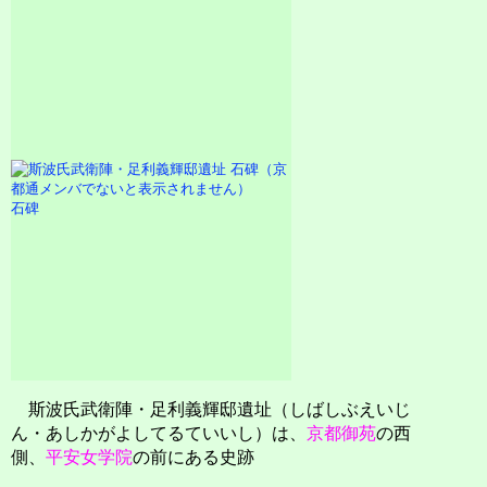
石碑
斯波氏武衛陣・足利義輝邸遺址（しばしぶえいじ
ん・あしかがよしてるていいし）は、
京都御苑
の西
側、
平安女学院
の前にある史跡