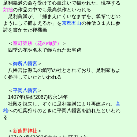
足利義満の命を受けて心血注いで描かれた、現存する
如拙
の作品の中でも最高傑作といわれる
足利義満が、「捕まえにくいなまずを、瓢箪でどの
ようにして捕まえるか」を
京都五山
の禅僧３１人に参
詩を書かせた禅機画
＜
室町第跡（花の御所）
＞
四季の花や名木で飾られた邸宅跡
＜
御所八幡宮
＞
八幡宮は源氏の鎮守の社とされており、足利家もよ
く参拝していたといわれる
＜
平岡八幡宮
＞
1407年(皇紀2067)応永14年
社殿を焼失し、すぐに足利義満により再建され、
高
雄
への紅葉狩りのときに平岡八幡宮を訪れたといわれ
る
＜
新熊野神社
＞