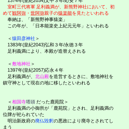
1374年(皇紀2034)文中３年/応安７年
室町三代将軍 足利義満が、新熊野神社において、初
めて
観阿弥
・
世阿弥
親子の
猿楽能
を見たといわれる
奉納は、「新熊野神事猿楽」
この年が、「日本能楽史上紀元元年」といわれる
＜
猿田彦神社
＞
1383年(皇紀2043)弘和３年/永徳３年
足利義満により、本殿が造替えされる
＜
敷地神社
＞
1397年(皇紀2057)応永４年
足利義満が、
北山殿
を造営するときに、敷地神社を
鎮守神として現在の地に移したといわれる
＜
相国寺
塔頭
だった鹿苑院＞
足利義満の小御所が「鹿苑院」とされ、足利義満の
位牌が祀られていた
明治新政府の
廃仏毀釈
の悪政により廃寺とされてし
まう