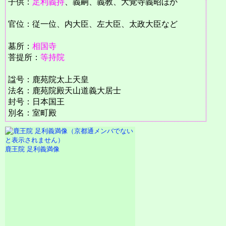
子供：
足利義持
、義嗣、義教、大覚寺義昭ほか
官位：従一位、内大臣、左大臣、太政大臣など
墓所：
相国寺
菩提所：
等持院
諡号：鹿苑院太上天皇
法名：鹿苑院殿天山道義大居士
封号：日本国王
別名：室町殿
鹿王院 足利義満像