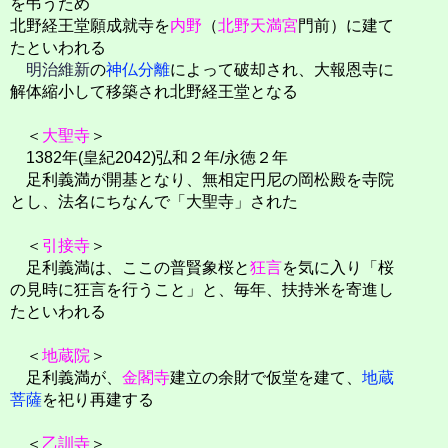
を弔うため
北野経王堂願成就寺を
内野
（
北野天満宮
門前）に建て
たといわれる
明治維新
の
神仏分離
によって破却され、大報恩寺に
解体縮小して移築され北野経王堂となる
＜
大聖寺
＞
1382年(皇紀2042)弘和２年/永徳２年
足利義満が開基となり、無相定円尼の岡松殿を寺院
とし、法名にちなんで「大聖寺」された
＜
引接寺
＞
足利義満は、ここの普賢象桜と
狂言
を気に入り「桜
の見時に狂言を行うこと」と、毎年、扶持米を寄進し
たといわれる
＜
地蔵院
＞
足利義満が、
金閣寺
建立の余財で仮堂を建て、
地蔵
菩薩
を祀り再建する
＜
乙訓寺
＞