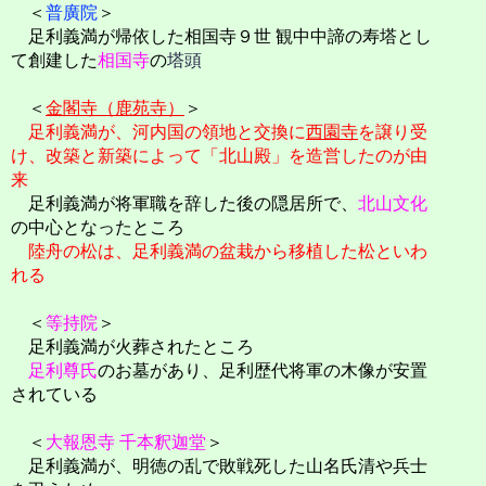
＜
普廣院
＞
足利義満が帰依した相国寺９世 観中中諦の寿塔とし
て創建した
相国寺
の
塔頭
＜
金閣寺（鹿苑寺）
＞
足利義満が、河内国の領地と交換に
西園寺
を譲り受
け、改築と新築によって「北山殿」を造営したのが由
来
足利義満が将軍職を辞した後の隠居所で、
北山文化
の中心となったところ
陸舟の松は、足利義満の盆栽から移植した松といわ
れる
＜
等持院
＞
足利義満が火葬されたところ
足利尊氏
のお墓があり、足利歴代将軍の木像が安置
されている
＜
大報恩寺 千本釈迦堂
＞
足利義満が、明徳の乱で敗戦死した山名氏清や兵士