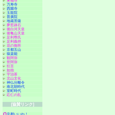
東福寺
万寿寺
西園寺
玉龍院
普廣院
地蔵菩薩
夢窓疎石
後白河天皇
後亀山天皇
足利尊氏
足利義持
花の御所
京都五山
猿楽能
観阿弥
世阿弥
狂言
如拙
宇治茶
北山文化
神仏分離令
南北朝時代
室町時代
応仁の乱
[協賛リンク]
京都いいね！