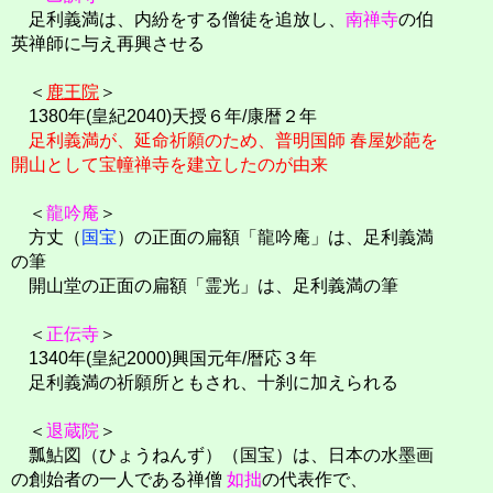
足利義満は、内紛をする僧徒を追放し、
南禅寺
の伯
英禅師に与え再興させる
＜
鹿王院
＞
1380年(皇紀2040)天授６年/康暦２年
足利義満が、延命祈願のため、普明国師 春屋妙葩を
開山として宝幢禅寺を建立したのが由来
＜
龍吟庵
＞
方丈（
国宝
）の正面の扁額「龍吟庵」は、足利義満
の筆
開山堂の正面の扁額「霊光」は、足利義満の筆
＜
正伝寺
＞
1340年(皇紀2000)興国元年/暦応３年
足利義満の祈願所ともされ、十刹に加えられる
＜
退蔵院
＞
瓢鮎図（ひょうねんず）（国宝）は、日本の水墨画
の創始者の一人である禅僧
如拙
の代表作で、