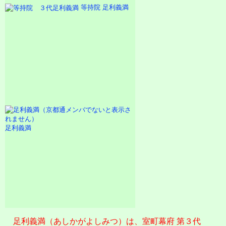
等持院 足利義満
足利義満
足利義満（あしかがよしみつ）は、室町幕府 第３代