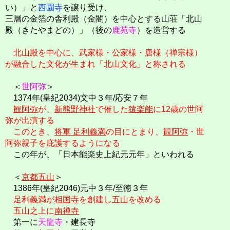
い）」と
西園寺
を譲り受け、
三層の金箔の舎利殿（金閣）を中心とする山荘「北山
殿（きたやまどの）」（後の
鹿苑寺
）を造営する
北山殿を中心に、武家様・公家様・唐様（禅宗様）
が融合した文化が生まれ「北山文化」と称される
＜
世阿弥
＞
1374年(皇紀2034)文中３年/応安７年
観阿弥
が、
新熊野神社
で催した
猿楽能
に12歳の世阿
弥が出演する
このとき、
将軍 足利義満
の目にとまり、
観阿弥
・世
阿弥親子を庇護するようになる
この年が、「日本能楽史上紀元元年」といわれる
＜
京都五山
＞
1386年(皇紀2046)元中３年/至徳３年
足利義満が
相国寺
を創建し五山を改める
五山之上に
南禅寺
第一に
天龍寺
・建長寺