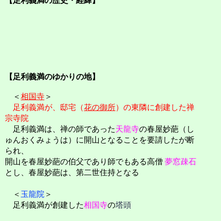
【足利義満の歴史・経緯】
【足利義満のゆかりの地】
＜
相国寺
＞
足利義満が、邸宅（
花の御所
）の東隣に創建した禅
宗寺院
足利義満は、禅の師であった
天龍寺
の春屋妙葩（し
ゅんおくみょうは）に開山となることを要請したが断
られ、
開山を春屋妙葩の伯父であり師でもある高僧
夢窓疎石
とし、春屋妙葩は、第二世住持となる
＜
玉龍院
＞
足利義満が創建した
相国寺
の
塔頭