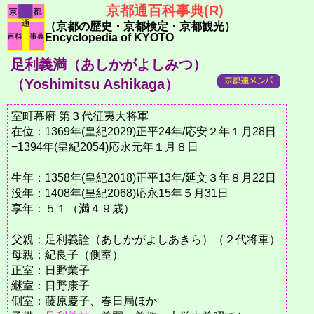
京都通百科事典(R)
（京都の歴史・京都検定・京都観光）
Encyclopedia of KYOTO
足利義満（あしかがよしみつ）
（Yoshimitsu Ashikaga）
室町幕府 第３代征夷大将軍
在位：1369年(皇紀2029)正平24年/応安２年１月28日
−1394年(皇紀2054)応永元年１月８日
生年：1358年(皇紀2018)正平13年/延文３年８月22日
没年：1408年(皇紀2068)応永15年５月31日
享年：５１（満４９歳）
父親：足利義詮（あしかがよしあきら）（２代将軍）
母親：紀良子（側室）
正室：日野業子
継室：日野康子
側室：藤原慶子、春日局ほか