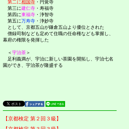
第二に
相国寺
・円覚寺
第三に
建仁寺
・寿福寺
第四に
東福寺
・浄智寺
第五に
万寿寺
・浄妙寺
として、京都五山が鎌倉五山より優位とされた
僧録司制なども定めて住職の任命権なども掌握し、
幕府の権限を発揮した
＜
宇治茶
＞
足利義満が、宇治に新しい茶園を開拓し、宇治七名
園ができ、宇治茶が隆盛する
【京都検定 第２回３級】
【京都検定 第３回３級】