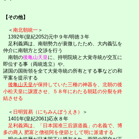
【その他】
＜
南北朝統一
＞
1392年(皇紀2052)元中９年/明徳３年
足利義満は、南朝勢力が衰微したため、大内義弘を
仲介に南朝方と交渉を行う
南朝の
後亀山天皇
に、持明院統と大覚寺統が交互に
即位する事（両統迭立）や、
諸国の国衙領を全て大覚寺統の所有とする事などの和
平案を提示する
後亀山天皇
が保持していた三種の神器を、北朝の後
小松天皇に譲渡させ、５８年にわたる朝廷の分裂を終
結させる
＜
日明貿易（にちみんぼうえき）
＞
1401年(皇紀2061)応永８年
足利義満は、「日本国准三后源道義」の名義で、博
多の商人 肥富と僧祖阿を使節として明に派遣する