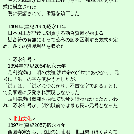
明の大統暦が日本国王に授与され、両国の国交が正
式に樹立された
明に要請されて、倭寇を鎮圧した
1404年(皇紀2064)応永11年
日本国王が皇帝に朝貢する勘合貿易が始まる
勘合符の有無によって公私の船を区別する方式を定
め、多くの貿易利益を収めた
＜応永年号＞
1394年(皇紀2054)応永元年
足利義満は、明の太祖 洪武帝の治世にあやかり、元
号に「洪」の字を使おうとしたが、
「洪」は、「洪水につながり、不吉な字である」とし
て公家達に反発され実現しなかった
足利義満は機嫌を損ねて改号を行わなかったといわ
れ、応永年号が、明治以前では最も長い元号となった
＜
北山文化
＞
1397年(皇紀2057)応永４年
西園寺家から、北山の別荘地「北山弟（ほくさんて