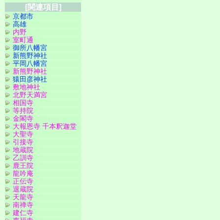
[関連項目]
京都市
高雄
内野
室町通
御所八幡宮
新熊野神社
平岡八幡宮
新熊野神社
猿田彦神社
敷地神社
北野天満宮
相国寺
等持院
金閣寺
大報恩寺 千本釈迦堂
大聖寺
引接寺
地蔵院
乙訓寺
鹿王院
龍吟庵
正伝寺
退蔵院
天龍寺
南禅寺
建仁寺