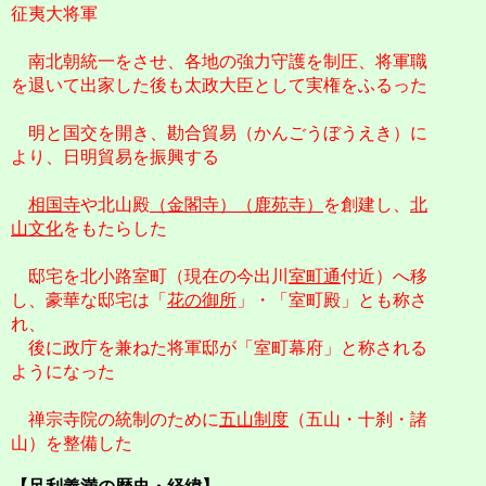
征夷大将軍
南北朝統一をさせ、各地の強力守護を制圧、将軍職
を退いて出家した後も太政大臣として実権をふるった
明と国交を開き、勘合貿易（かんごうぼうえき）に
より、日明貿易を振興する
相国寺
や北山殿
（金閣寺）（鹿苑寺）
を創建し、
北
山文化
をもたらした
邸宅を北小路室町（現在の今出川
室町通
付近）へ移
し、豪華な邸宅は「
花の御所
」・「室町殿」とも称さ
れ、
後に政庁を兼ねた将軍邸が「室町幕府」と称される
ようになった
禅宗寺院の統制のために
五山制度
（五山・十刹・諸
山）を整備した