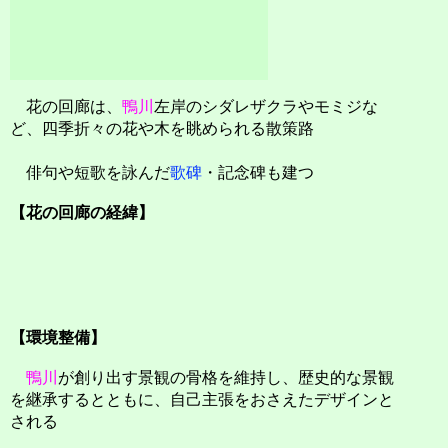
花の回廊は、
鴨川
左岸のシダレザクラやモミジな
ど、四季折々の花や木を眺められる散策路
俳句や短歌を詠んだ
歌碑
・記念碑も建つ
【花の回廊の経緯】
【環境整備】
鴨川
が創り出す景観の骨格を維持し、歴史的な景観
を継承するとともに、自己主張をおさえたデザインと
される