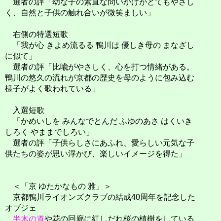
選者の評「幼な子の素直な問いかけがとてもやさし
く、自然と子供の触れ合いが微笑ましい」
右側の特選短歌
「我が心 きよめ流るる 鴨川は 優しき母の まなざし
に似て」
選者の評「比喩がやさしく、心を打つ情緒がある。
鴨川の悠久の流れが京都の歴史を母のように包み込む
様子がよく歌われている」
入選短歌
「かめいしを みんなでとんだ ふゆのあさ はくいき
しろく やままでしろい」
選者の評「子供らしさにあふれ、愛らしい元気な子
供たちの姿が思い浮かび、楽しいイメージを得た」
＜「京 ゆたかなもの 雅」＞
京都鴨川ライオンズクラブの結成40周年を記念した
オブジェ
半木の道
や花の回廊に紅しだれ桜の植樹をしている