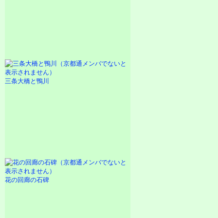
三条大橋と鴨川
花の回廊の石碑