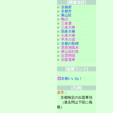
[関連項目]
京都府
京都市
東山区
鴨川
三条通
三条大橋
四条大橋
七条大橋
半木の道
京都の歌碑
琵琶湖疏水
東山花灯路
出雲阿国
京阪電車
[協賛リンク]
京都いいね！
[凡例]
赤字
：
京都検定の出題事項
（過去問は下段に掲
載）