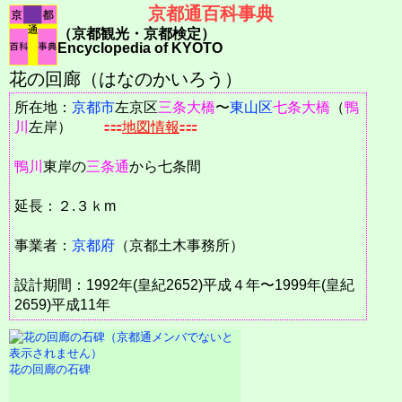
京都通百科事典
（京都観光・京都検定）
Encyclopedia of KYOTO
花の回廊（はなのかいろう）
所在地：
京都市
左京区
三条大橋
〜
東山区
七条大橋
（
鴨
川
左岸）
地図情報
鴨川
東岸の
三条通
から七条間
延長：２.３ｋm
事業者：
京都府
（京都土木事務所）
設計期間：1992年(皇紀2652)平成４年〜1999年(皇紀
2659)平成11年
花の回廊の石碑