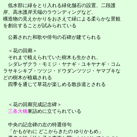
低水部に緑をとり入れる緑化舗石の設置、二段護
岸、高水護岸天端のラウンディングなど、
構造物の見えかかりをおさえて緑による柔らかな景観
を創出することが試みられている
公募された和歌や俳句の石碑が建てられる
＜花の回廊＞
それまで植えられていた樹木も生かされ、
シダレザクラ・モミジ・ヤナギ・ユキヤナギ・コム
ラサキシキブ・ツツジ・ドウダンツツジ・ヤマブキな
どの樹木が植栽される
四季を通じて草花が楽しめる散歩道とされる
＜花の回廊完成記念碑＞
三条大橋
東詰めに立てられている
中央の記念碑の左の特選俳句
「かもがわに どこからきたの ゆりかもめ」