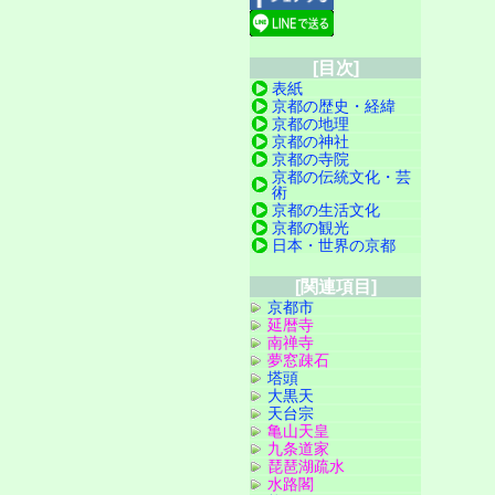
[目次]
表紙
京都の歴史・経緯
京都の地理
京都の神社
京都の寺院
京都の伝統文化・芸
術
京都の生活文化
京都の観光
日本・世界の京都
[関連項目]
京都市
延暦寺
南禅寺
夢窓疎石
塔頭
大黒天
天台宗
亀山天皇
九条道家
琵琶湖疏水
水路閣