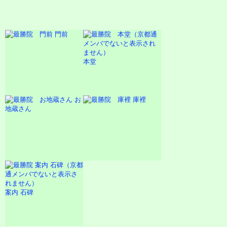
門前
本堂
お
庫裡
地蔵さん
案内 石碑