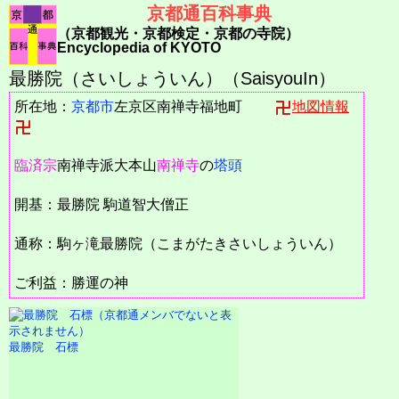
京都通百科事典
（京都観光・京都検定・京都の寺院）
Encyclopedia of KYOTO
最勝院（さいしょういん）（SaisyouIn）
所在地：
京都市
左京区南禅寺福地町
地図情報
臨済宗
南禅寺派大本山
南禅寺
の
塔頭
開基：最勝院 駒道智大僧正
通称：駒ヶ滝最勝院（こまがたきさいしょういん）
ご利益：勝運の神
最勝院 石標