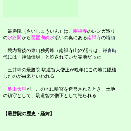
最勝院（さいしょういん）は、
南禅寺
のレンガ造り
の
水路閣
から
琵琶湖疏水
沿いの奥にある
南禅寺
の
塔頭
境内背後の東山独秀峰（南禅寺山)の辺りは、
鎌倉時
代
には「神仙佳境」と称されていた霊地だった
三井寺の最勝院 駒道智大僧正が晩年にこの地に隠棲
したのが由来といわれる
亀山天皇
が、この地に離宮を造営されるとき、土地
の鎮守として、駒道智大僧正として祀られる
【最勝院の歴史・経緯】