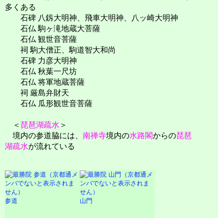
多くある
石碑 八釼大明神、飛車大明神、八ッ崎大明神
石仏 駒ヶ滝地蔵大菩薩
石仏 観世音菩薩
祠 駒大僧正、駒道智大和尚
石碑 力彦大明神
石仏 秋葉一尺坊
石仏 将軍地蔵菩薩
祠 厳島弁財天
石仏 瓜形観世音菩薩
＜
琵琶湖疏水
＞
境内の参道脇には、
南禅寺
境内の
水路閣
からの
琵琶
湖疏水
が流れている
参道
山門