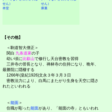
本堂
庫裏
【その他】
＜駒道智大僧正＞
関白
九条道家
の子
幼い頃に
比叡山
で修行し天台密教を習得
三井寺の管長となり、禅林寺の住持になり、晩年、
最勝院に隠棲する
1266年(皇紀1926)文永３年３月３日
密教法力により、白馬にまたがり生身を天空に隠さ
れたといわれる
＜
能面
＞
住職が彫った
能面
があり、「能面の寺」ともいわれ