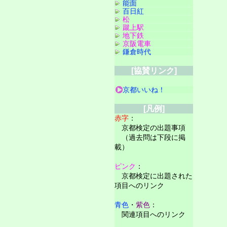
能面
百日紅
松
蹴上駅
地下鉄
京阪電車
鎌倉時代
[協賛リンク]
京都いいね！
[凡例]
赤字
：
京都検定の出題事項
（過去問は下段に掲
載）
ピンク
：
京都検定に出題された
項目へのリンク
青色
・
紫色
：
関連項目へのリンク