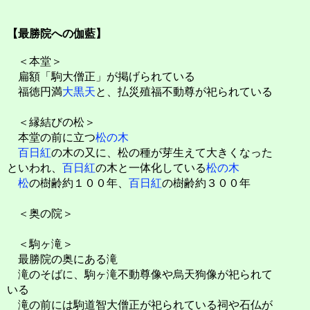
【最勝院への伽藍】
＜本堂＞
扁額「駒大僧正」が掲げられている
福徳円満
大黒天
と、払災殖福不動尊が祀られている
＜縁結びの松＞
本堂の前に立つ
松の木
百日紅
の木の又に、松の種が芽生えて大きくなった
といわれ、
百日紅
の木と一体化している
松の木
松
の樹齢約１００年、
百日紅
の樹齢約３００年
＜奥の院＞
＜駒ヶ滝＞
最勝院の奥にある滝
滝のそばに、駒ヶ滝不動尊像や烏天狗像が祀られて
いる
滝の前には駒道智大僧正が祀られている祠や石仏が