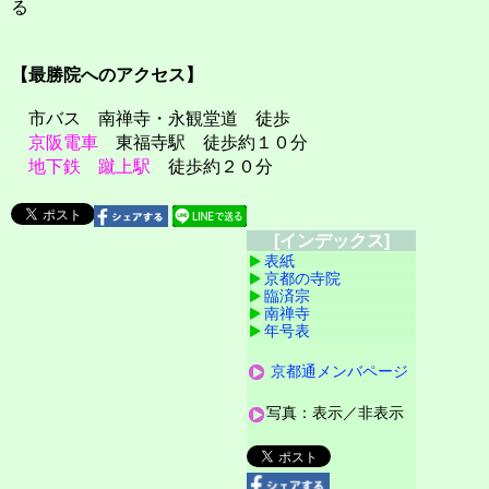
る
【最勝院へのアクセス】
市バス 南禅寺・永観堂道 徒歩
京阪電車
東福寺駅 徒歩約１０分
地下鉄
蹴上駅
徒歩約２０分
[インデックス]
表紙
京都の寺院
臨済宗
南禅寺
年号表
京都通メンバページ
写真：表示／非表示