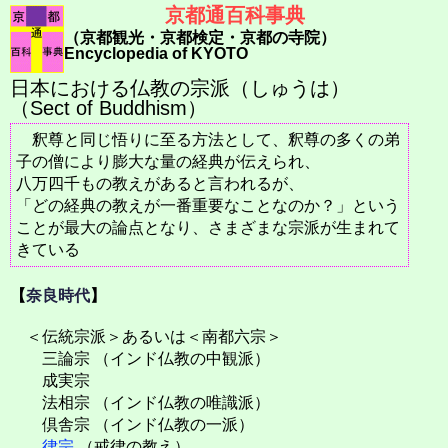
京都通百科事典
（京都観光・京都検定・京都の寺院）
Encyclopedia of KYOTO
日本における仏教の宗派（しゅうは）
（Sect of Buddhism）
釈尊と同じ悟りに至る方法として、釈尊の多くの弟
子の僧により膨大な量の経典が伝えられ、
八万四千もの教えがあると言われるが、
「どの経典の教えが一番重要なことなのか？」という
ことが最大の論点となり、さまざまな宗派が生まれて
きている
【
奈良時代
】
＜伝統宗派＞あるいは＜南都六宗＞
三論宗 （インド仏教の中観派）
成実宗
法相宗 （インド仏教の唯識派）
倶舎宗 （インド仏教の一派）
律宗
（戒律の教え）