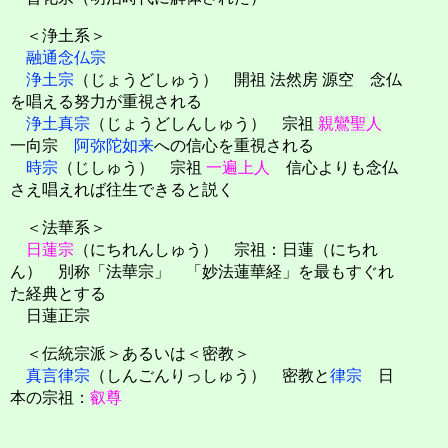
＜浄土系＞
融通念仏宗
浄土宗
（じょうどしゅう） 開祖 法然房 源空 念仏
を唱える努力が重視される
浄土真宗
（じょうどしんしゅう） 宗祖
親鸞聖人
一向宗
阿弥陀如来
への信心を重視される
時宗
（じしゅう） 宗祖
一遍上人
信心よりも念仏
さえ唱えれば往生できると説く
＜法華系＞
日蓮宗
（にちれんしゅう） 宗祖：日蓮（にちれ
ん） 別称「法華宗」 「妙法蓮華経」を最もすぐれ
た経典とする
日蓮正宗
＜伝統宗派＞あるいは＜密教＞
真言律宗
（しんごんりっしゅう） 密教と
律宗
日
本の宗祖：
叡尊