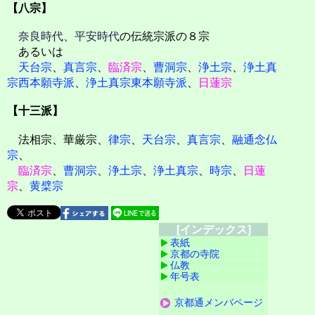
【八宗】
奈良時代
、
平安時代
の伝統宗派の８宗
あるいは
天台宗
、
真言宗
、
臨済宗
、
曹洞宗
、
浄土宗
、
浄土真
宗西本願寺派
、
浄土真宗東本願寺派
、
日蓮宗
【十三派】
法相宗、華厳宗、
律宗
、
天台宗
、
真言宗
、
融通念仏
宗
、
臨済宗
、
曹洞宗
、
浄土宗
、
浄土真宗
、
時宗
、
日蓮
宗
、
黄檗宗
[インデックス]
表紙
京都の寺院
仏教
年号表
京都通メンバページ