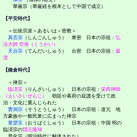
華厳宗（華厳経を根本として中国で成立）
【
平安時代
】
＜伝統宗派＞あるいは＜密教＞
真言宗
（しんごんしゅう） 東密 日本の宗祖：
弘
法大師
空海（くうかい）
天台宗
（てんだいしゅう） 台密 日本の宗祖：
最
澄
【
鎌倉時代
】
＜禅宗＞
臨済宗
（りんざいしゅう） 日本の宗祖：
栄西禅師
（えいさいぜんじ）
朝廷や幕府の庇護を受けて政
治・文化に重んじられた
曹洞宗
（そうとうしゅう） 日本の宗祖：道元 地
方豪族や一般民衆に広まった禅宗
黄檗宗
（おうばくしゅう） 日本の宗祖：中国 明の
臨済宗の
隠元隆琦
普化宗（明治時代に解体された）