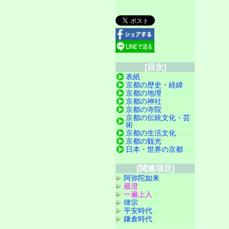
[目次]
表紙
京都の歴史・経緯
京都の地理
京都の神社
京都の寺院
京都の伝統文化・芸
術
京都の生活文化
京都の観光
日本・世界の京都
[関連項目]
阿弥陀如来
最澄
一遍上人
律宗
平安時代
鎌倉時代