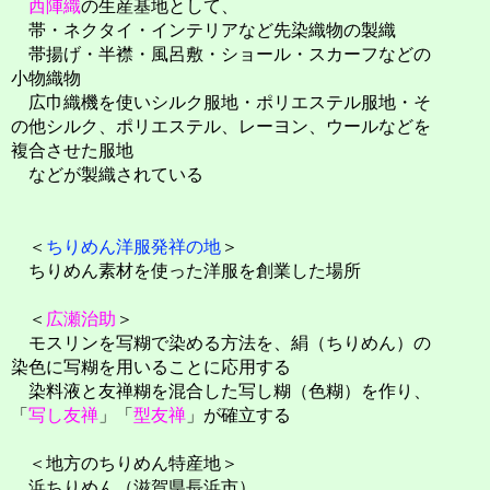
西陣織
の生産基地として、
帯・ネクタイ・インテリアなど先染織物の製織
帯揚げ・半襟・風呂敷・ショール・スカーフなどの
小物織物
広巾織機を使いシルク服地・ポリエステル服地・そ
の他シルク、ポリエステル、レーヨン、ウールなどを
複合させた服地
などが製織されている
＜
ちりめん洋服発祥の地
＞
ちりめん素材を使った洋服を創業した場所
＜
広瀬治助
＞
モスリンを写糊で染める方法を、絹（ちりめん）の
染色に写糊を用いることに応用する
染料液と友禅糊を混合した写し糊（色糊）を作り、
「
写し友禅
」「
型友禅
」が確立する
＜地方のちりめん特産地＞
浜ちりめん（滋賀県長浜市）