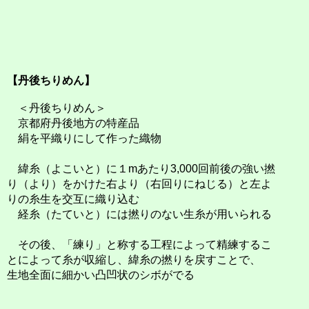
【丹後ちりめん】
＜丹後ちりめん＞
京都府丹後地方の特産品
絹を平織りにして作った織物
緯糸（よこいと）に１mあたり3,000回前後の強い撚
り（より）をかけた右より（右回りにねじる）と左よ
りの糸生を交互に織り込む
経糸（たていと）には撚りのない生糸が用いられる
その後、「練り」と称する工程によって精練するこ
とによって糸が収縮し、緯糸の撚りを戻すことで、
生地全面に細かい凸凹状のシボがでる