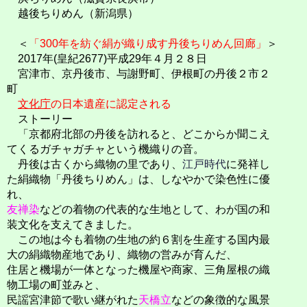
越後ちりめん（新潟県）
＜
「300年を紡ぐ絹が織り成す丹後ちりめん回廊」
＞
2017年(皇紀2677)平成29年４月２８日
宮津市、京丹後市、与謝野町、伊根町の丹後２市２
町
文化庁
の日本遺産に認定される
ストーリー
「京都府北部の丹後を訪れると、どこからか聞こえ
てくるガチャガチャという機織りの音。
丹後は古くから織物の里であり、
江戸時代
に発祥し
た絹織物「丹後ちりめん」は、しなやかで染色性に優
れ、
友禅染
などの着物の代表的な生地として、わが国の和
装文化を支えてきました。
この地は今も着物の生地の約６割を生産する国内最
大の絹織物産地であり、織物の営みが育んだ、
住居と機場が一体となった機屋や商家、三角屋根の織
物工場の町並みと、
民謡宮津節で歌い継がれた
天橋立
などの象徴的な風景