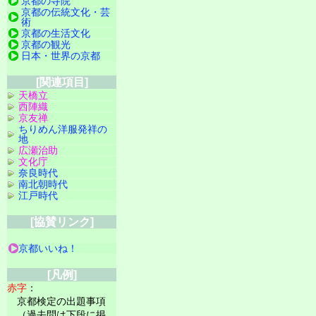
京都の寺院
京都の伝統文化・芸
術
京都の生活文化
京都の観光
日本・世界の京都
[関連項目]
天橋立
西陣織
京友禅
ちりめん洋服発祥の
地
広瀬治助
文化庁
奈良時代
南北朝時代
江戸時代
[協賛リンク]
京都いいね！
[凡例]
赤字
：
京都検定の出題事項
（過去問は下段に掲