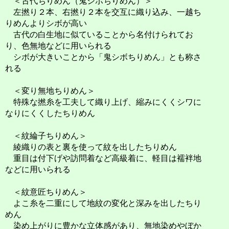
＜古代ちりめん（鬼シボちりめん）＞
左撚り２本、右撚り２本を交互に織り込み、一越ち
りめんよりシボが高い
古代の白生地に似ていることから名付けられてお
り、色無地などに用いられる
シボが大きいことから「鬼シボちりめん」とも称さ
れる
＜変り無地ちりめん＞
特殊な撚糸を工夫して織り上げ、縮みにくくシワに
なりにくくしたちりめん
＜紋綸子ちりめん＞
綾織りの表と裏を使って紋を出したちりめん
重目は付下げや訪問着など高級着に、軽目は襦袢地
などに用いられる
＜紋意匠ちりめん＞
よこ糸を二重にして地紋の変化と深みを出したちり
めん
染め上がりに豊かな立体感があり、無地染めやぼか