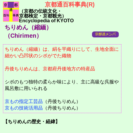
京都通百科事典(R)
（京都の伝統文化・
京都検定・京都観光）
Encyclopedia of KYOTO
ちりめん（縮緬）
（Chirimen）
ちりめん（縮緬）は、絹を平織りにして、生地全面に
細かい凸凹状のシボがでた織物
丹後ちりめんは、京都府丹後地方の特産品
シボのもつ独特の柔らか味により、主に高級な呉服や
風呂敷に用いられる
京もの指定工芸品
（丹後ちりめん）
京もの技術活用品
（丹後ちりめん）
【ちりめんの歴史・経緯】