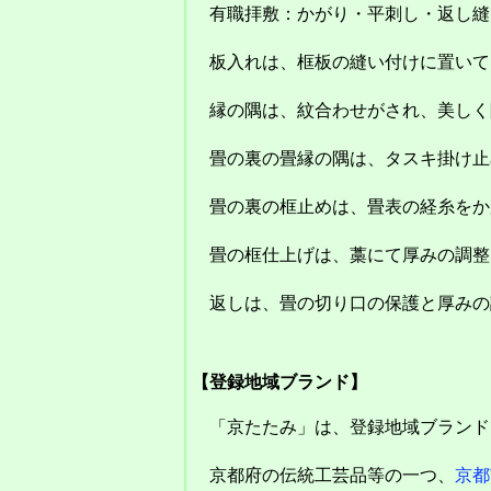
有職拝敷：かがり・平刺し・返し縫
板入れは、框板の縫い付けに置いて
縁の隅は、紋合わせがされ、美しく
畳の裏の畳縁の隅は、タスキ掛け止
畳の裏の框止めは、畳表の経糸をか
畳の框仕上げは、藁にて厚みの調整
返しは、畳の切り口の保護と厚みの
【登録地域ブランド】
「京たたみ」は、登録地域ブランド
京都府の伝統工芸品等の一つ、
京都