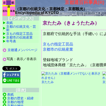
京都通百科事典(R)
（京都の伝統文化・
京都検定・京都観光）
Encyclopedia of KYOTO
[インデックス]
京たたみ（きょうたたみ）
表紙
京都の伝統文化・芸
術
京もの指定工芸品
京都府で伝統的な手法（手縫い）に
京都市の伝統産業
年号表
京もの指定工芸品
京都市の伝統産業
京都通メンバページ
写真：表示／非表示
登録地域ブランド
地域団体商標「京たたみ」（京都畳
京たたみ
京
[目次]
表紙
京都の歴史・経緯
京都の地理
京都の神社