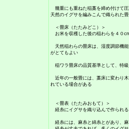
幾重にも重ねた稲藁を締め付けて圧
天然のイグサを編みこんで織られた畳
＜畳床（たたみどこ）＞
お米を収穫した後の稲わらを４０cm
天然稲わらの畳床は、湿度調節機能
がとてもよい
稲ワラ畳床の品質基準として、特級
近年の一般畳には、藁床に変わり木
れている場合がある
＜畳表（たたみおもて）＞
経糸にイグサを織り込んで作られる
経糸には、麻糸と綿糸とがあり、麻
経糸が丈夫であれば、多くのイグサ