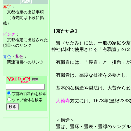
[凡例]
赤字
：
京都検定の出題事項
（過去問は下段に掲
載）
【京たたみ】
ピンク
：
京都検定に出題された
畳（たたみ）には、一般の家庭や茶
項目へのリンク
神社仏閣で使用される「有職畳」の２
青色
・
紫色
：
関連項目へのリンク
有職畳には、「厚畳」と「排敷」が
有職畳は、高度な技術を必要とし、
基本的な構造や製法は、大昔から変
大徳寺
方丈には、1673年(皇紀23
＜構造＞
畳は、畳床・畳表・畳縁のシンプル