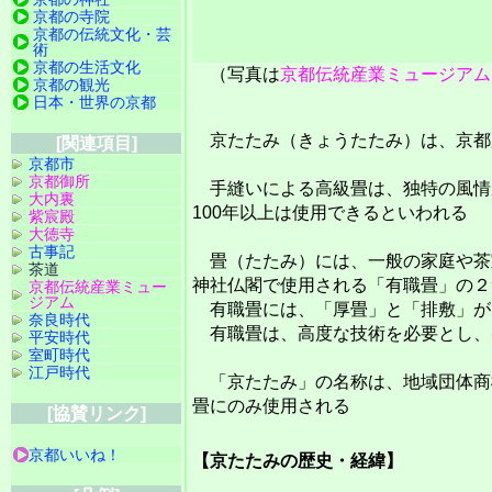
京都の寺院
京都の伝統文化・芸
術
京都の生活文化
（写真は
京都伝統産業ミュージアム
京都の観光
日本・世界の京都
京たたみ（きょうたたみ）は、京都
[関連項目]
京都市
京都御所
手縫いによる高級畳は、独特の風情
大内裏
100年以上は使用できるといわれる
紫宸殿
大徳寺
古事記
畳（たたみ）には、一般の家庭や茶
茶道
神社仏閣で使用される「有職畳」の２
京都伝統産業ミュー
ジアム
有職畳には、「厚畳」と「排敷」が
奈良時代
有職畳は、高度な技術を必要とし、
平安時代
室町時代
江戸時代
「京たたみ」の名称は、地域団体商
畳にのみ使用される
[協賛リンク]
京都いいね！
【京たたみの歴史・経緯】