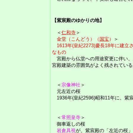
【紫宸殿のゆかりの地】
＜
仁和寺
＞
金堂（こんどう）（
国宝
）
＞
1613年(皇紀2273)慶長18年に
なもの
宮殿から仏堂への用途変更に伴い、
宮殿建築の雰囲気がよく残されている
＜
宗像神社
＞
元左近の桜
1936年(皇紀2596)昭和11年に
＜
常照皇寺
＞
御車返しの桜
岩倉具視
が、紫宸殿の「左近の桜」