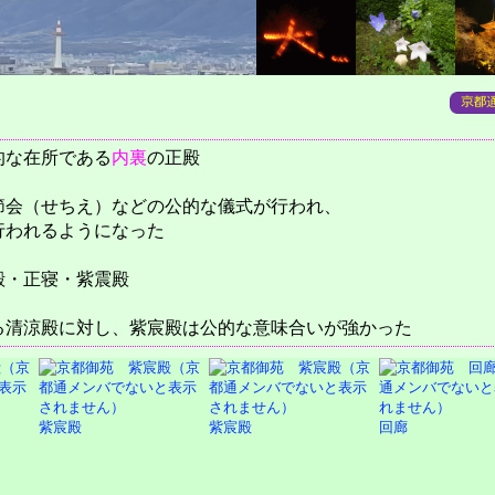
的な在所である
内裏
の正殿
節会（せちえ）などの公的な儀式が行われ、
行われるようになった
殿・正寝・紫震殿
る清涼殿に対し、紫宸殿は公的な意味合いが強かった
紫宸殿
紫宸殿
回廊