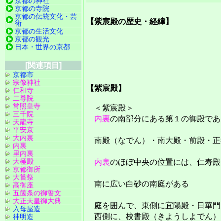
京都の神社
京都の寺院
京都の伝統文化・芸
【紫宸殿の歴史・経緯】
術
京都の生活文化
京都の観光
日本・世界の京都
[関連項目]
京都市
宗像神社
【紫宸殿】
仁和寺
二尊院
常照皇寺
＜紫宸殿＞
三千院
内裏
の南部分にある第１の御殿であ
天龍寺
平安京
大内裏
南殿（なでん）・南大殿・前殿・正
内裏
里内裏
大極殿
内裏
のほぼ中央の位置には、仁寿殿
京都御所
大嘗祭
南に広い白砂の南庭がある
高御座
五箇条の御誓文
大正天皇御大典
庭を囲んで、東側に宜陽殿・日華門
入母屋造
西側に、校書殿（きようしよでん）
神明造