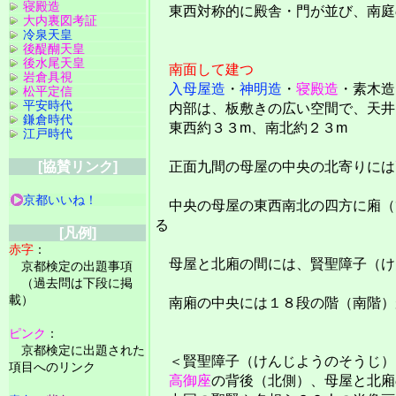
寝殿造
東西対称的に殿舎・門が並び、南庭
大内裏図考証
冷泉天皇
後醍醐天皇
後水尾天皇
南面して建つ
岩倉具視
入母屋造
・
神明造
・
寝殿造
・素木造
松平定信
平安時代
内部は、板敷きの広い空間で、天井
鎌倉時代
東西約３３m、南北約２３m
江戸時代
[協賛リンク]
正面九間の母屋の中央の北寄りには
京都いいね！
中央の母屋の東西南北の四方に廂（
る
[凡例]
赤字
：
母屋と北廂の間には、賢聖障子（け
京都検定の出題事項
（過去問は下段に掲
載）
南廂の中央には１８段の階（南階）
ピンク
：
京都検定に出題された
＜賢聖障子（けんじようのそうじ）
項目へのリンク
高御座
の背後（北側）、母屋と北廂