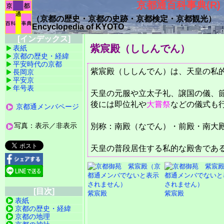
京都通百科事典(R)
（京都の歴史・京都の史跡・
京都検定・京都観光）
Encyclopedia of KYOTO
[インデックス]
紫宸殿（ししんでん）
表紙
京都の歴史・経緯
平安時代の京都
紫宸殿（ししんでん）は、天皇の私
長岡京
平安京
年号表
天皇の元服や立太子礼、譲国の儀、
後には即位礼や
大嘗祭
などの儀式も
京都通メンバページ
写真：表示／非表示
別称：南殿（なでん）・前殿・南大
天皇の普段居住する私的な殿舎であ
[目次]
紫宸殿
紫宸殿
表紙
京都の歴史・経緯
京都の地理