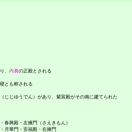
り、
内裏
の正殿とされる
寝とも称される
（じじゆうでん）があり、紫宸殿がその南に建てられた
・春興殿・左掖門（さえきもん）
・月華門・安福殿・右掖門