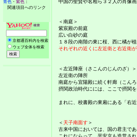
中国の聖賢や名相ら３２人の肖像画
青色
・
紫色
：
関連項目へのリンク
＜南庭＞
紫宸殿の前庭
広い白砂の庭
１８段の南階の東に桜、西に橘が植
それぞれの近くに左近衛と右近衛が
＜左近陣座（さこんのじんのざ）＞
左近衛の陣所
南庭から宜陽殿に続く軒廊（こんろ
摂関政治時代にには、ここで摂関を
まれに、校書殿の東廂にある「右近
＜
天子南面す
＞
古来中国においては、国の君主であ
これにならって、平安京も造営され