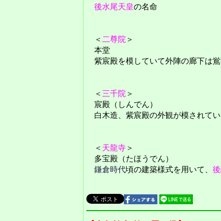
後水尾天皇
の名命
＜
二尊院
＞
本堂
紫宸殿を模していて外陣の廊下は鴬
＜
三千院
＞
宸殿（しんでん）
白木造、紫宸殿の外観が模されてい
＜
天龍寺
＞
多宝殿（たほうでん）
鎌倉時代
頃の建築様式を用いて、
後