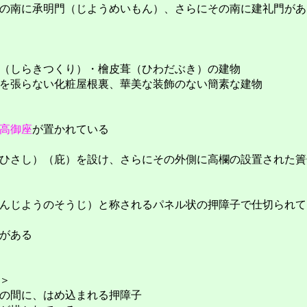
の南に承明門（じようめいもん）、さらにその南に建礼門があ
（しらきつくり）・檜皮葺（ひわだぶき）の建物
を張らない化粧屋根裏、華美な装飾のない簡素な建物
高御座
が置かれている
ひさし）（庇）を設け、さらにその外側に高欄の設置された簀
んじようのそうじ）と称されるパネル状の押障子で仕切られて
がある
＞
の間に、はめ込まれる押障子