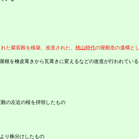
建立された紫宸殿を移築、改造された、
桃山時代
の寝殿造の遺構と
屋根を檜皮葺きから瓦葺きに変えるなどの改造が行われている
、紫宸殿の左近の桜を拝領したもの
より株分けしたもの