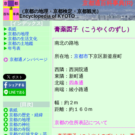
京都通百科事典(R)
（京都の地理・京都検定・京都観光）
Encyclopedia of KYOTO
[インデックス]
膏薬図子（こうやくのずし）
表紙
京都の地理
京都の生活文化
南北の路地
京都の土地鑑
年号表
所在地：
京都市
下京区新釜座町
京都通メンバページ
西隣：西洞院通
東隣：新町通
北端：
四条通
南端：綾小路通
幅：約２m
[目次]
距離：約１６０m
表紙
京都の歴史・経緯
京都の地理
京都の住所表記について
京都の神社
京都の寺院
京都の伝統文化・芸