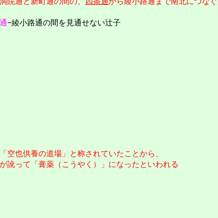
洞院通と新町通の間の、
四条通
から綾小路通まで南北につなぐ
通
−綾小路通の間を見通せない辻子
「空也供養の道場」と称されていたことから、
が訛って「膏薬（こうやく）」になったといわれる