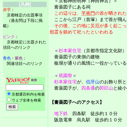
＜京都神田明神（神田神宮）＞
[凡例]
膏薬図子にある祠
赤字
：
この辺りは、
平将門
の首が晒された
京都検定の出題事項
ここから江戸（首塚）まで首が飛ん
（過去問は下段に掲
その後、この地に災厄が多く起こっ
載）
怨霊を鎮めて祀ったといわれる
ピンク
：
京都検定に出題された
項目へのリンク
＜
杉本家住宅
（京都市指定文化財）
膏薬図子の東側の建物
青色
・
紫色
：
板塀が通りの風情に一役かっている
関連項目へのリンク
＜
祇園祭
＞
杉本家住宅
が、
伯牙山
のお飾り所と
膏薬図子が、
四条通
の
郭巨山
と綾小
【膏薬図子へのアクセス】
地下鉄
四条駅 徒歩約１０分
阪急電車 烏丸駅 徒歩約１０分