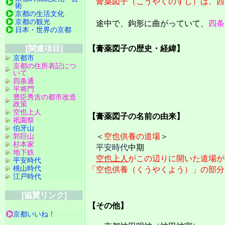
膏薬図子（こうやくのずし）は、西
術
京都の生活文化
京都の観光
途中で、鉤形に曲がっていて、
四条
日本・世界の京都
【膏薬図子の歴史・経緯】
[関連項目]
京都市
京都の住所表記につ
いて
四条通
平将門
豊臣秀吉の都市改造
政策
空也上人
【膏薬図子の名前の由来】
祇園祭
伯牙山
＜
空也供養の道場
＞
郭巨山
杉本家
平安時代
中期
地下鉄
空也上人
がこの辺りに開いた道場が
平安時代
桃山時代
「空也供養（くうやくよう）」の部分
江戸時代
[協賛リンク]
【その他】
京都いいね！