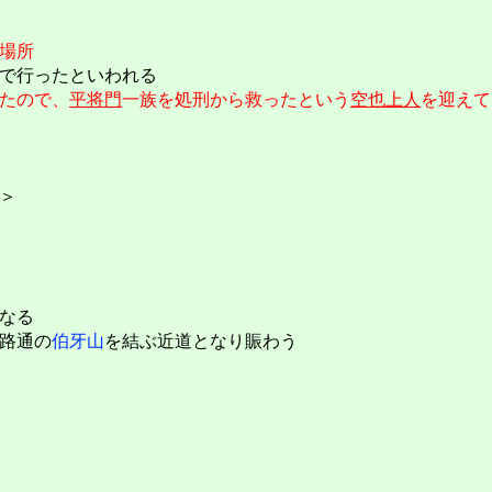
場所
で行ったといわれる
たので、
平将門
一族を処刑から救ったという
空也上人
を迎えて
＞
なる
路通の
伯牙山
を結ぶ近道となり賑わう